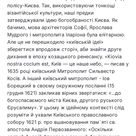
полісу-Києва. Так, використовуючи тонкощі
візантійської культури, наші предки
затверджували ідею богообраності Києва. Як
бачимо, мова архітекторів Софії, Ярослава
Мудрого і митрополита Іларіона була елітарною.
Але це не перешкодило «київській ідеї»
зберегтися впродовж сторіч, аби знайти друге
дихання в епоху козацького ренесансу. «Kiovia
nostra coclum est, Київ — це наше небо, — писав у
1635 році київський Митрополит Сильвестр
Косів. А інший київський митрополит - Іов
Борецкий в своєму окружному посланні (15
грудня 1621) закликав вірних звертатися: «...до
богоспасаємого міста Києва, другого руського
Єрусалиму». У цьому ж ідейному контексті слід
розуміти й ухвали Київського православного
собору 1621 р. про вшановування пам`яті св.
апостола Андрія Первозванного: «Оскільки