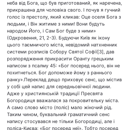
неба від Бога, що був приготований, як наречена,
прикрашена для чоловіка свого. І почув я гучний
голос із престолу, який кликав: Оце оселя Бога з
людьми, і Він житиме з ними! Вони будуть
народом Його, і Сам Бог буде з ними»
(Одкровення, 21, 2-3). Будуючи Київ як ікону
цього таємничого міста, невідомий натхненник
системи розписів Собору Святої Софії[3], дав
розпорядження прикрасити Оранту грецьким
написом з псалму 45: «Бог посеред нього, він не
похитнеться. Бог допоможе йому з раннього
ранку».Переклад дещо приховує сенс, що містив
у собі цей напис для середньовічної людини.
Адже у християнській традиції Пресвята
Богородиця вважалася за покровительку міста.
А само слово місто (поліс) мало жіночий рід.
Таким чином, буквальний граматичний сенс
напису стосувався не тільки Богородиці, але і
поліса-Києва: «Бог посеред неї». Тобто посеред