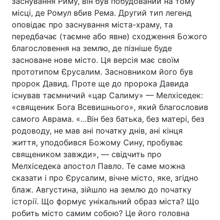
заснування Риму, він був побудований на тому
місці, де Ромул вбив Рема. Другий тип легенд
Лонгріди
оповідає про заснування міста-храму, та
передбачає (таємне або явне) сходження Божого
Відео з Youtube
Статті
благословення на землю, де пізніше буде
засноване нове місто. Ця версія має своїм
Інтерв'ю
Думки
прототипом Єрусалим. Засновником його був
пророк Давид. Проте ще до пророка Давида
Архів
Вакансії
існував таємничий «цар Салиму» — Мелхіседек:
«священик Бога Всевишнього», який благословив
Контакти
самого Аврама. «…Він без батька, без матері, без
родоводу, не мав ані початку днів, ані кінця
Послуги
життя, уподобився Божому Сину, пробуває
священиком завжди», — свідчить про
Мелхіседека апостол Павло. Те саме можна
сказати і про Єрусалим, вічне місто, яке, згідно
блаж. Августина, зійшло на землю до початку
історії. Що формує унікальний образ міста? Що
робить місто самим собою? Це його головна