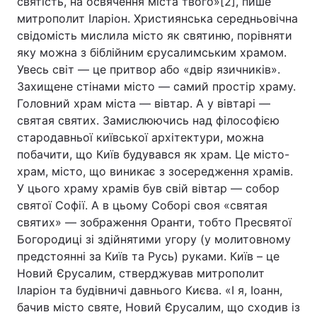
святість, на освячення міста твого»[2], пише
митрополит Іларіон. Християнська середньовічна
свідомість мислила місто як святиню, порівняти
яку можна з біблійним єрусалимським храмом.
Увесь світ — це притвор або «двір язичників».
Захищене стінами місто — самий простір храму.
Головний храм міста — вівтар. А у вівтарі —
святая святих. Замислюючись над філософією
стародавньої київської архітектури, можна
побачити, що Київ будувався як храм. Це місто-
храм, місто, що виникає з зосередження храмів.
У цього храму храмів був свій вівтар — собор
святої Софії. А в цьому Соборі своя «святая
святих» — зображення Оранти, тобто Пресвятої
Богородиці зі здійнятими угору (у молитовному
предстоянні за Київ та Русь) руками. Київ – це
Новий Єрусалим, стверджував митрополит
Іларіон та будівничі давнього Києва. «І я, Іоанн,
бачив місто святе, Новий Єрусалим, що сходив із