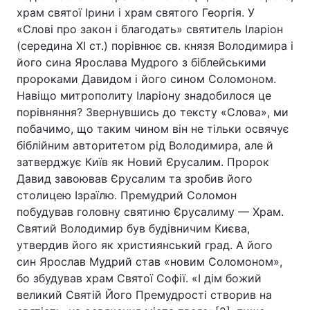
храм святої Ірини і храм святого Георгія. У
«Слові про закон і благодать» святитель Іларіон
(середина XI ст.) порівнює св. князя Володимира і
його сина Ярослава Мудрого з біблейськими
пророками Давидом і його сином Соломоном.
Навіщо митрополиту Іларіону знадобилося це
порівняння? Звернувшись до тексту «Слова», ми
побачимо, що таким чином він не тільки освячує
біблійним авторитетом рід Володимира, але й
затверджує Київ як Новий Єрусалим. Пророк
Давид завоював Єрусалим та зробив його
столицею Ізраїлю. Премудрий Соломон
побудував головну святиню Єрусалиму — Храм.
Святий Володимир був будівничим Києва,
утвердив його як християнський град. А його
син Ярослав Мудрий став «новим Соломоном»,
бо збудував храм Святої Софії. «І дім божий
великий Святій Його Премудрості створив на