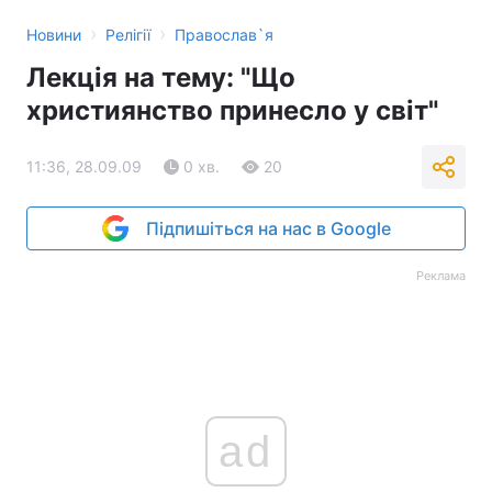
›
›
Новини
Релігії
Православ`я
Лекція на тему: "Що
християнство принесло у світ"
11:36, 28.09.09
0 хв.
20
Підпишіться на нас в Google
Реклама
ad