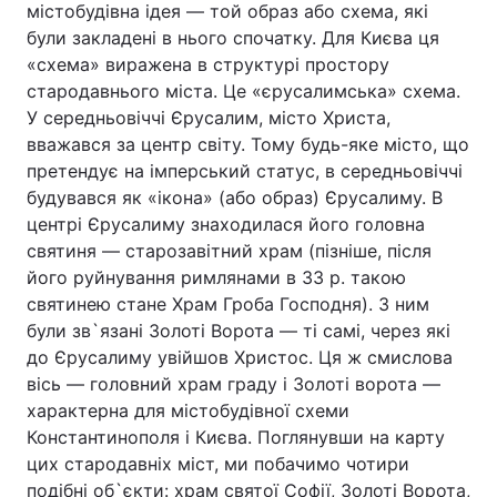
містобудівна ідея — той образ або схема, які
були закладені в нього спочатку. Для Києва ця
Тема оформлення
«схема» виражена в структурі простору
стародавнього міста. Це «єрусалимська» схема.
У середньовіччі Єрусалим, місто Христа,
вважався за центр світу. Тому будь-яке місто, що
претендує на імперський статус, в середньовіччі
будувався як «ікона» (або образ) Єрусалиму. В
центрі Єрусалиму знаходилася його головна
святиня — старозавітний храм (пізніше, після
його руйнування римлянами в 33 р. такою
святинею стане Храм Гроба Господня). З ним
були зв`язані Золоті Ворота — ті самі, через які
до Єрусалиму увійшов Христос. Ця ж смислова
вісь — головний храм граду і Золоті ворота —
характерна для містобудівної схеми
Константинополя і Києва. Поглянувши на карту
цих стародавніх міст, ми побачимо чотири
подібні об`єкти: храм святої Софії, Золоті Ворота,