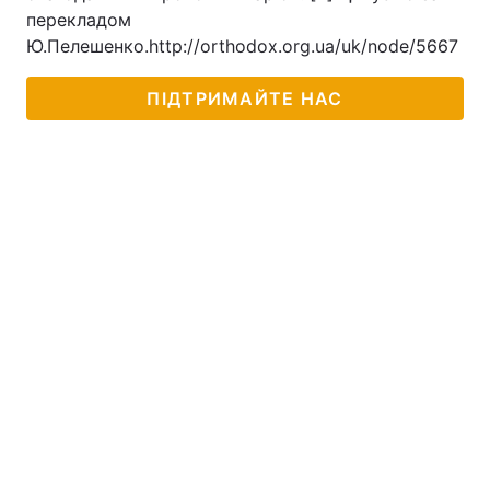
перекладом
Ю.Пелешенко.http://orthodox.org.ua/uk/node/5667
ПІДТРИМАЙТЕ НАС