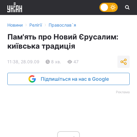
›
›
Новини
Релігії
Православ`я
Пам'ять про Новий Єрусалим:
київська традиція
11:38, 28.09.09
8 хв.
47
Підпишіться на нас в Google
Реклама