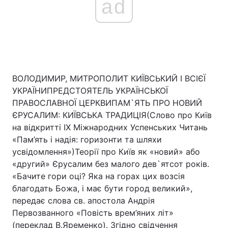
ad
ВОЛОДИМИР, МИТРОПОЛИТ КИЇВСЬКИЙ І ВСІЄЇ
УКРАЇНИПРЕДСТОЯТЕЛЬ УКРАЇНСЬКОЇ
ПРАВОСЛАВНОЇ ЦЕРКВИПАМ`ЯТЬ ПРО НОВИЙ
ЄРУСАЛИМ: КИЇВСЬКА ТРАДИЦІЯ(Слово про Київ
на відкритті IХ Міжнародних Успенських Читань
«Пам’ять і надія: горизонти та шляхи
усвідомлення»)Теорії про Київ як «новий» або
«другий» Єрусалим без малого дев`ятсот років.
«Бачите гори оці? Яка на горах цих возсія
благодать Божа, і має бути город великий»,
передає слова св. апостола Андрія
Первозванного «Повість врем’яних літ»
(переклад В.Яременко). Згідно свідчення