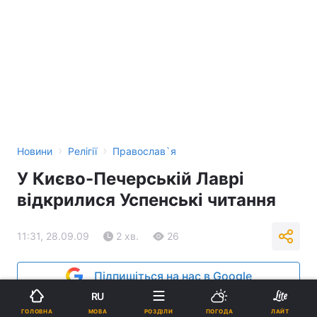
›
›
Новини
Релігії
Православ`я
У Києво-Печерській Лаврі
відкрилися Успенські читання
11:31, 28.09.09
2 хв.
26
Підпишіться на нас в Google
RU
Реклама
МОВА
ГОЛОВНА
РОЗДІЛИ
ПОГОДА
ЛАЙТ