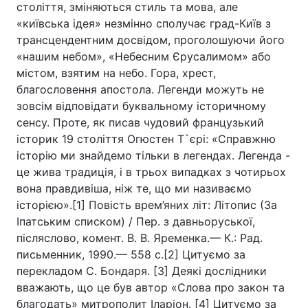
століття, зміняються стиль та мова, але
«київська ідея» незмінно сполучає град-Київ з
трансцендентним досвідом, проголошуючи його
«нашим небом», «Небесним Єрусалимом» або
містом, взятим на небо. Гора, хрест,
благословення апостола. Легенди можуть не
зовсім відповідати буквальному історичному
сенсу. Проте, як писав чудовий французький
історик 19 століття Огюстен Т`єрі: «Справжню
історію ми знайдемо тільки в легендах. Легенда -
це жива традиція, і в трьох випадках з чотирьох
вона правдивіша, ніж те, що ми називаємо
історією».[1] Повість врем’яних літ: Літопис (За
Іпатським списком) / Пер. з давньоруської,
післяслово, комент. В. В. Яременка.— К.: Рад.
письменник, 1990.— 558 с.[2] Цитуємо за
перекладом С. Бондаря. [3] Деякі дослідники
вважають, що це був автор «Слова про закон та
благодать» митрополит Іларіон. [4] Цитуємо за