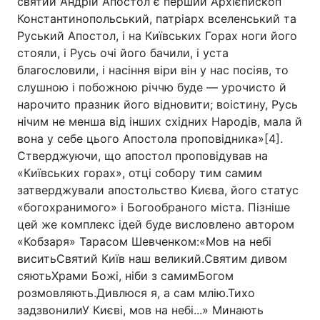
святий Андрій Апостол є перший Архієпископ
Константинопольський, патріарх вселенський та
Руський Апостол, і на Київських Горах ноги його
стояли, і Русь очі його бачили, і уста
благословили, і насіння віри він у нас посіяв, то
слушною і побожною річчю буде — урочисто й
нарочито празник його відновити; воістину, Русь
нічим не менша від інших східних Народів, мала й
вона у себе цього Апостола проповідника»[4].
Стверджуючи, що апостол проповідував на
«Київських горах», отці собору тим самим
затверджували апостольство Києва, його статус
«богохранимого» і Богообраного міста. Пізніше
цей же комплекс ідей буде висловлено автором
«Кобзаря» Тарасом Шевченком:«Мов на небі
виситьСвятий Київ наш великий.Святим дивом
сяютьХрами Божі, ніби з самимБогом
розмовляють.Дивлюся я, а сам млію.Тихо
задзвонилиУ Києві, мов на небі...» Минають