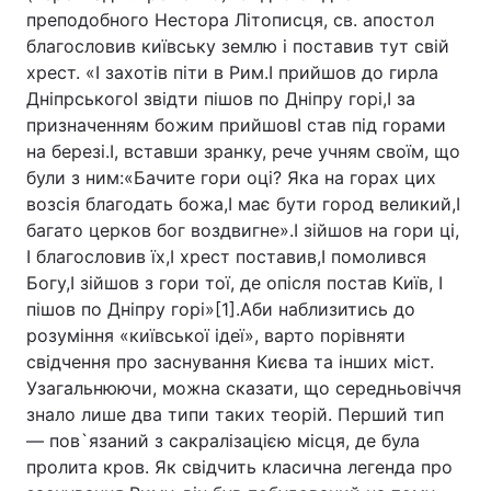
преподобного Нестора Літописця, св. апостол
благословив київську землю і поставив тут свій
хрест. «І захотів піти в Рим.І прийшов до гирла
Головна
Війна
ДніпрськогоІ звідти пішов по Дніпру горі,І за
призначенням божим прийшовІ став під горами
Україна
Політика
на березі.І, вставши зранку, рече учням своїм, що
були з ним:«Бачите гори оці? Яка на горах цих
Економіка
Світ
возсія благодать божа,І має бути город великий,І
багато церков бог воздвигне».І зійшов на гори ці,
Спорт
Наука
І благословив їх,І хрест поставив,І помолився
Богу,І зійшов з гори тої, де опісля постав Київ, І
Техно і зв'язок
Лайт
пішов по Дніпру горі»[1].Аби наблизитись до
розуміння «київської ідеї», варто порівняти
Зброя
Інциденти
свідчення про заснування Києва та інших міст.
Здоров'я
Туризм
Узагальнюючи, можна сказати, що середньовіччя
знало лише два типи таких теорій. Перший тип
Цікавинки
Погода
— пов`язаний з сакралізацією місця, де була
пролита кров. Як свідчить класична легенда про
Екологія
Регіони