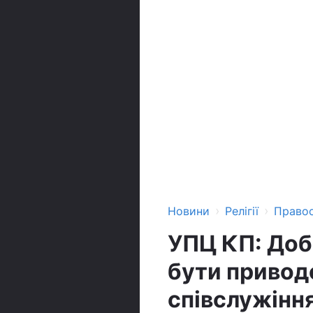
›
›
Новини
Релігії
Право
УПЦ КП: Доб
бути привод
співслужінн