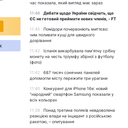
час показала, який вигляд має зараз
11:46
Дебати щодо України свідчать, що
ЄС не готовий приймати нових членів, - FT
11:45
Помідори почервоніють миттєво:
чим поливати кущі для швидкого
дозрівання
k
11:42
Іспанія викарбувала пам'ятну срібну
монету на честь тріумфу збірної з футболу
(фото)
11:42
687 тисяч сонячних панелей
допомогли місту пережити три урагани
11:40
Конкурент для iPhone 16e: новий
"народний" смартфон Samsung показали у
всіх кольорах
11:39
Понад третина поляків невдоволена
реакцією влади на інцидент з російською
ракетою, – опитування