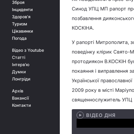
Зброя
Синод УПЦ МП рапорт про
Інциденти
Здоров'я
позбавлення дияконськог
Туризм
КОСКІНА.
Цікавинки
Погода
У рапорті Митрополита, з
Відео з Youtube
поведінку клірик Свято-
Статті
протодиякон В.КОСКІН був
Інтерв'ю
покаяння і виправлення з
Думки
Лонгріди
Української православної 
2009 року в місті Маріупо
Архів
Вакансії
священнослужитель УПЦ 
Контакти
ВІДЕО ДНЯ