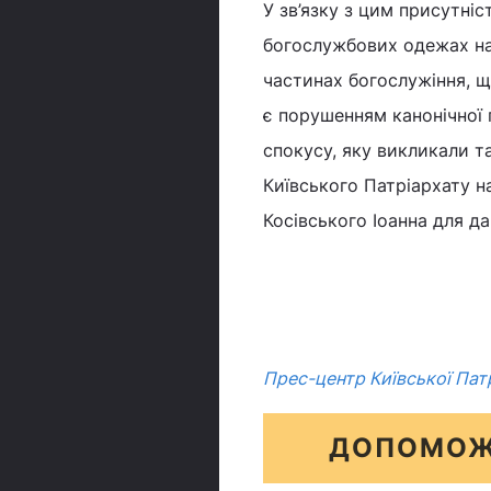
У зв’язку з цим присутніс
богослужбових одежах на 
частинах богослужіння, щ
є порушенням канонічної 
спокусу, яку викликали т
Київського Патріархату н
Косівського Іоанна для да
Прес-центр Київської Патр
ДОПОМОЖ