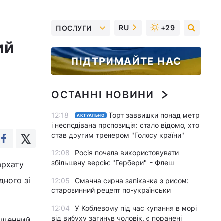
RU
+29
ПОСЛУГИ
ий
ПІДТРИМАЙТЕ НАС
ОСТАННІ НОВИНИ
12:18
Торт заввишки понад метр
АКТУАЛЬНО
і несподівана пропозиція: стало відомо, хто
став другим тренером "Голосу країни"
12:08
Росія почала використовувати
збільшену версію "Гербери", - Флеш
архату
ного зі
12:05
Смачна сирна запіканка з рисом:
старовинний рецепт по-українськи
12:04
У Коблевому під час купання в морі
від вибуху загинув чоловік, є поранені
вященний