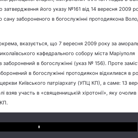
 затвердження його указу №161 від 14 вересня 2009 р
о сану забороненого в богослужінні протодиякона Вол
окрема, вказується, що 7 вересня 2009 року за аморал
Миколаївського кафедрального собору міста Маріуполя
 заборонений в богослужінні (указ № 156). Проте заміс
аборонений в богослужінні протодиякон відхилився в р
церкви Київського патріархату (УПЦ КП), а саме: 13 ве
лі взяв участь в «священницькій хіротонії», яку очолив
КП.
Play