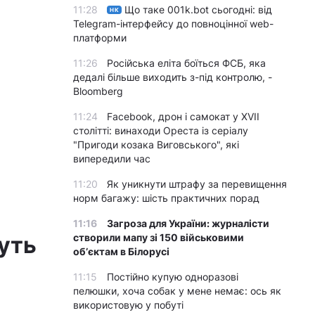
11:28
Що таке 001k.bot сьогодні: від
НК
Telegram-інтерфейсу до повноцінної web-
платформи
11:26
Російська еліта боїться ФСБ, яка
дедалі більше виходить з-під контролю, -
Bloomberg
11:24
Facebook, дрон і самокат у XVII
столітті: винаходи Ореста із серіалу
"Пригоди козака Виговського", які
випередили час
11:20
Як уникнути штрафу за перевищення
норм багажу: шість практичних порад
11:16
Загроза для України: журналісти
уть
створили мапу зі 150 військовими
обʼєктам в Білорусі
11:15
Постійно купую одноразові
пелюшки, хоча собак у мене немає: ось як
використовую у побуті