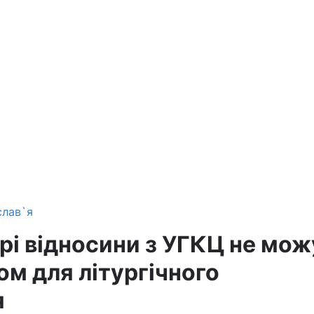
слав`я
рі відносини з УГКЦ не мож
ом для літургічного
я