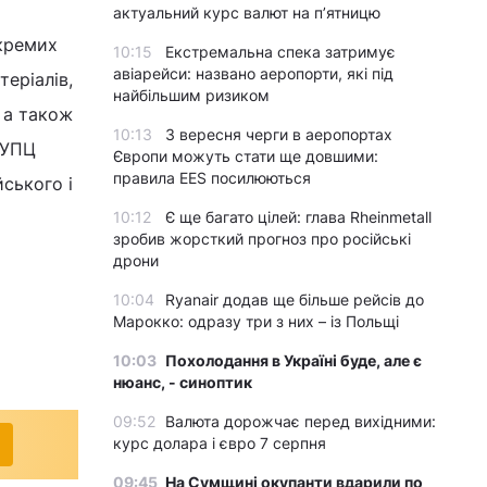
актуальний курс валют на п’ятницю
окремих
10:15
Екстремальна спека затримує
авіарейси: названо аеропорти, які під
еріалів,
найбільшим ризиком
 а також
10:13
З вересня черги в аеропортах
 УПЦ
Європи можуть стати ще довшими:
правила EES посилюються
ського і
10:12
Є ще багато цілей: глава Rheinmetall
зробив жорсткий прогноз про російські
дрони
10:04
Ryanair додав ще більше рейсів до
Марокко: одразу три з них – із Польщі
10:03
Похолодання в Україні буде, але є
нюанс, - синоптик
09:52
Валюта дорожчає перед вихідними:
курс долара і євро 7 серпня
09:45
На Сумщині окупанти вдарили по