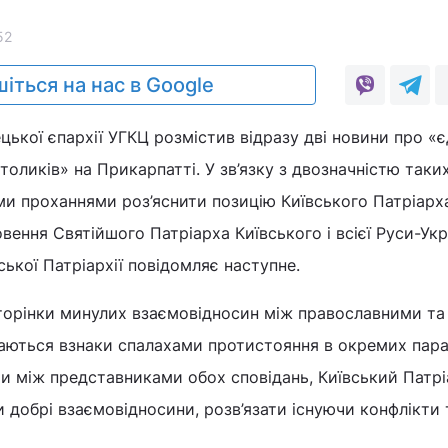
52
іться на нас в Google
ької єпархії УГКЦ розмістив відразу дві новини про «
толиків» на Прикарпатті. У зв’язку з двозначністю таки
и проханнями роз’яснити позицію Київського Патріарх
вення Святійшого Патріарха Київського і всієї Руси-Укр
ської Патріархії повідомляє наступне.
торінки минулих взаємовідносин між православними та
даються взнаки спалахами протистояння в окремих пара
и між представниками обох сповідань, Київський Патрі
 добрі взаємовідносини, розв’язати існуючи конфлікти 