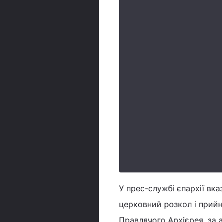
У прес-службі єпархії вка
церковний розкол і прийн
Правлячого Архієрея, за 