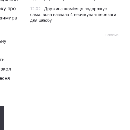
оку про
12:02
Дружина щомісяця подорожує
сама: вона назвала 4 неочікувані переваги
одимира
для шлюбу
Реклама
ьну
ть
озкол
ресня