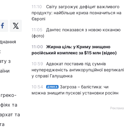
11:10
Світу загрожує дефіцит важливого
продукту: найбільше криза позначиться на
Європі
11:05
Дантес показався з новою коханою
(фото)
єднання
11:00
Жирна ціль: у Криму знищено
х
російський комплекс за $15 млн (відео)
ату з
10:59
Адвокат поставив під сумнів
неупередженість антикорупційної вертикалі
аїни
у справі Галущенка
10:54
Загроза – балістика: чи
ДУМКА
можна знищити пускові установки росіян
 греко-
фіях та
Реклама
архат та
та