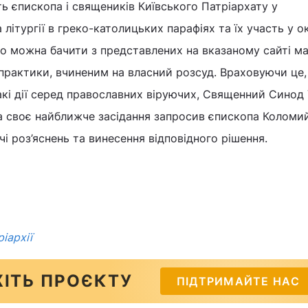
ть єпископа і священиків Київського Патріархату у
літургії в греко-католицьких парафіях та їх участь у 
о можна бачити з представлених на вказаному сайті мат
практики, вчиненим на власний розсуд. Враховуючи це,
акі дії серед православних віруючих, Священний Синод
а своє найближче засідання запросив єпископа Коломий
чі роз’яснень та винесення відповідного рішення.
іархії
ІТЬ ПРОЄКТУ
ПІДТРИМАЙТЕ НАС