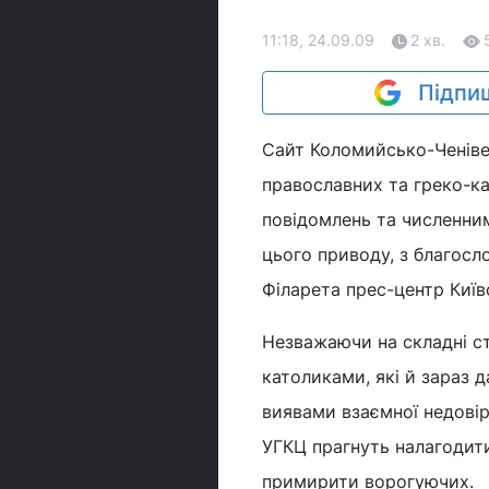
11:18, 24.09.09
2 хв.
Підпиш
Сайт Коломийсько-Ченівец
православних та греко-ка
повідомлень та численним
цього приводу, з благосло
Філарета прес-центр Київ
Незважаючи на складні с
католиками, які й зараз 
виявами взаємної недовір
УГКЦ прагнуть налагодити
примирити ворогуючих.