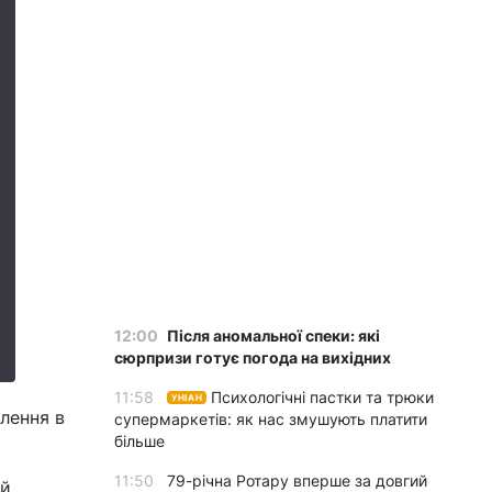
12:00
Після аномальної спеки: які
сюрпризи готує погода на вихідних
11:58
Психологічні пастки та трюки
УНІАН
илення в
супермаркетів: як нас змушують платити
більше
11:50
79-річна Ротару вперше за довгий
ий