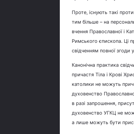
Проте, існують такі проти
тим більше – на персональ
вчення Православної і Ка
Римського єпископа. Ці п
свідченням повної згоди у
Канонічна практика свідч
причастя Тіла і Крові Хр
католики не можуть прича
духовенство Православної
в разі запрошення, прису
духовенство УГКЦ не можу
а лише можуть бути прису