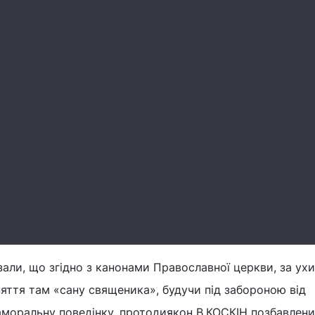
зали, що згідно з канонами Православної церкви, за ух
яття там «сану священика», будучи під забороною від
аморальну поведінку, протодиякон В.КОСКІН позбавлен