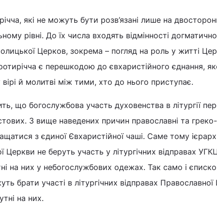
річча, які не можуть бути розв’язані лише на двосторон
ному рівні. До їх числа входять відмінності догматичн
толицької Церков, зокрема – погляд на роль у житті Це
ротирічча є перешкодою до євхаристійного єднання, як
 вірі й молитві між тими, хто до нього приступає.
ить, що богослужбова участь духовенства в літургії пе
истових. З вище наведених причин православні та греко-
щатися з єдиної Євхаристійної чаші. Саме тому ієрарх
 Церкви не беруть участь у літургічних відправах УГКЦ
тні на них у небогослужбових одежах. Так само і єписко
ть брати участі в літургічних відправах Православної
тні на них.