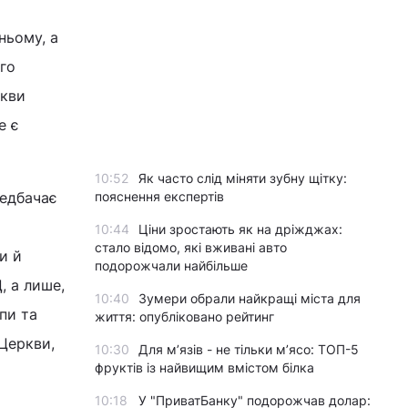
ньому, а
ого
ркви
е є
10:52
Як часто слід міняти зубну щітку:
редбачає
пояснення експертів
10:44
Ціни зростають як на дріжджах:
стало відомо, які вживані авто
и й
подорожчали найбільше
, а лише,
10:40
Зумери обрали найкращі міста для
пи та
життя: опубліковано рейтинг
 Церкви,
10:30
Для м’язів - не тільки м’ясо: ТОП-5
фруктів із найвищим вмістом білка
10:18
У "ПриватБанку" подорожчав долар: