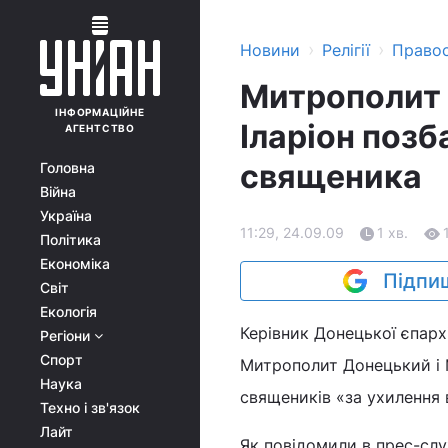
›
›
Новини
Релігії
Право
Митрополит 
ІНФОРМАЦІЙНЕ
Іларіон позб
АГЕНТСТВО
священика
Головна
Війна
Україна
11:29, 24.09.09
1 хв.
Політика
Економіка
Підпиш
Світ
Екологія
Керівник Донецької єпарх
Регіони
Спорт
Митрополит Донецький і 
Наука
священиків «за ухилення 
Техно і зв'язок
Лайт
Як повідомили в прес-слу