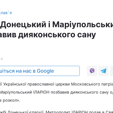
слав`я
Донецький і Маріупольськ
авив дияконського сану
14
іться на нас в Google
ії Української православної церкви Московського патрі
Маріупольський ІЛАРІОН позбавив дияконського сану од
в розкол».
жбі Донецької єпархії, Митрополит ІЛАРІОН подав в С