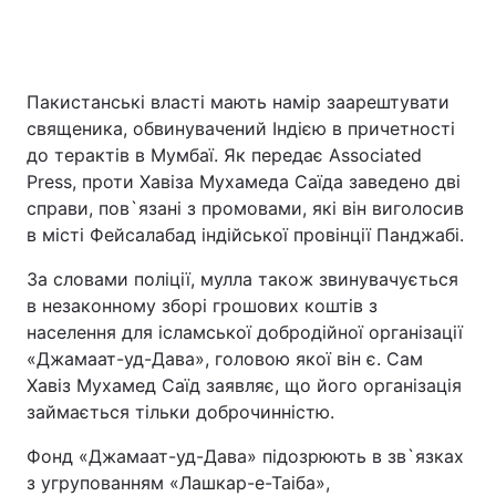
Пакистанські власті мають намір заарештувати
священика, обвинувачений Індією в причетності
до терактів в Мумбаї. Як передає Associated
Press, проти Хавіза Мухамеда Саїда заведено дві
справи, пов`язані з промовами, які він виголосив
в місті Фейсалабад індійської провінції Панджабі.
За словами поліції, мулла також звинувачується
в незаконному зборі грошових коштів з
населення для ісламської добродійної організації
«Джамаат-уд-Дава», головою якої він є. Сам
Хавіз Мухамед Саїд заявляє, що його організація
займається тільки доброчинністю.
Фонд «Джамаат-уд-Дава» підозрюють в зв`язках
з угрупованням «Лашкар-е-Таіба»,