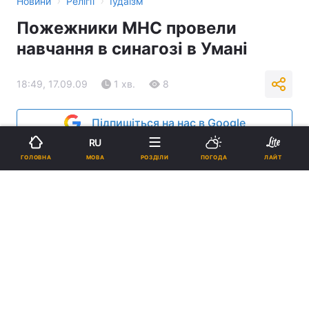
›
›
Новини
Релігії
Іудаїзм
Пожежники МНС провели
навчання в синагозі в Умані
18:49, 17.09.09
1 хв.
8
Підпишіться на нас в Google
RU
Реклама
МОВА
ГОЛОВНА
РОЗДІЛИ
ПОГОДА
ЛАЙТ
ad