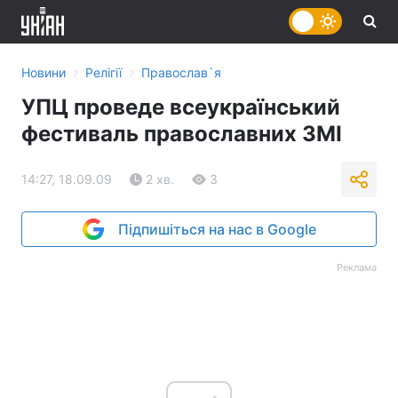
›
›
Новини
Релігії
Православ`я
УПЦ проведе всеукраїнський
фестиваль православних ЗМІ
14:27, 18.09.09
2 хв.
3
Підпишіться на нас в Google
Реклама