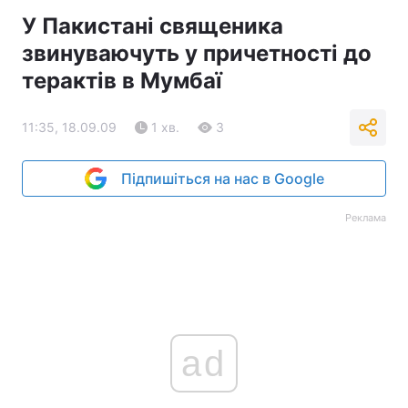
У Пакистані священика
звинуваючуть у причетності до
терактів в Мумбаї
11:35, 18.09.09
1 хв.
3
Підпишіться на нас в Google
Реклама
ad