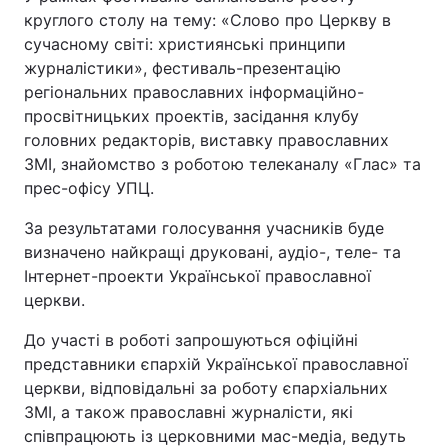
круглого столу на тему: «Слово про Церкву в
Лонгріди
сучасному світі: християнські принципи
журналістики», фестиваль-презентацію
регіональних православних інформаційно-
Відео з Youtube
Статті
просвітницьких проектів, засідання клубу
Інтерв'ю
Думки
головних редакторів, виставку православних
ЗМІ, знайомство з роботою телеканалу «Глас» та
Архів
Вакансії
прес-офісу УПЦ.
Контакти
За результатами голосування учасників буде
визначено найкращі друковані, аудіо-, теле- та
Послуги
Інтернет-проекти Української православної
церкви.
До участі в роботі запрошуються офіційні
представники єпархій Української православної
церкви, відповідальні за роботу єпархіальних
ЗМІ, а також православні журналісти, які
співпрацюють із церковними мас-медіа, ведуть