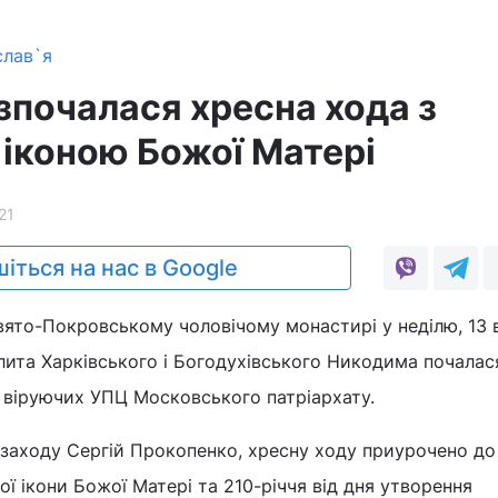
слав`я
зпочалася хресна хода з
іконою Божої Матері
21
іться на нас в Google
ято-Покровському чоловічому монастирі у неділю, 13 
лита Харківського і Богодухівського Никодима почалас
 віруючих УПЦ Московського патріархату.
 заходу Сергій Прокопенко, хресну ходу приурочено до
ої ікони Божої Матері та 210-річчя від дня утворення