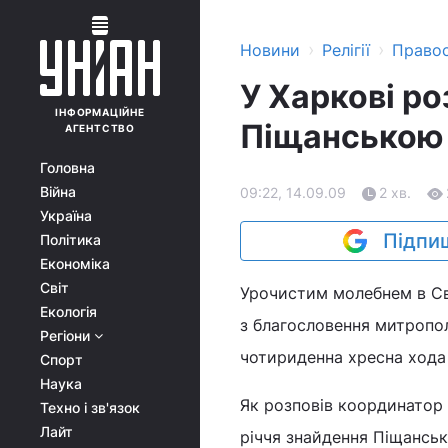
›
›
Новини
Релігії
Право
У Харкові ро
ІНФОРМАЦІЙНЕ
Піщанською 
АГЕНТСТВО
Головна
Війна
09:22, 14.09.09
2 хв.
Україна
Підпиш
Політика
Економіка
Світ
Урочистим молебнем в Св
Екологія
з благословення митропо
Регіони
чотириденна хресна хода
Спорт
Наука
Як розповів координатор
Техно і зв'язок
Лайт
річчя знайдення Піщанськ