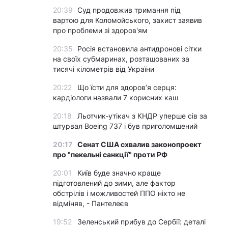
20:39
Суд продовжив тримання під
вартою для Коломойського, захист заявив
про проблеми зі здоров'ям
20:35
Росія встановила антидронові сітки
на своїх субмаринах, розташованих за
тисячі кілометрів від України
20:22
Що їсти для здоров’я серця:
кардіологи назвали 7 корисних каш
20:18
Льотчик-утікач з КНДР уперше сів за
штурвал Boeing 737 і був приголомшений
20:17
Сенат США схвалив законопроект
про "пекельні санкції" проти РФ
20:01
Київ буде значно краще
підготовлений до зими, але фактор
обстрілів і можливостей ППО ніхто не
відміняв, - Пантелеєв
19:52
Зеленський прибув до Сербії: деталі