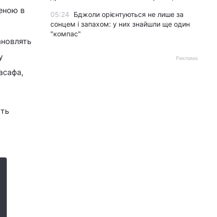
леною в
05:24
Бджоли орієнтуються не лише за
сонцем і запахом: у них знайшли ще один
"компас"
ановлять
у
Реклама
асафа,
уть