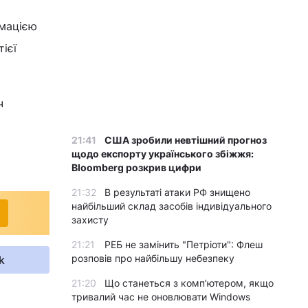
рмацією
ієї
ч
21:41
США зробили невтішний прогноз
щодо експорту українського збіжжя:
Bloomberg розкрив цифри
21:32
В результаті атаки РФ знищено
найбільший склад засобів індивідуального
захисту
21:21
РЕБ не замінить "Петріоти": Флеш
розповів про найбільшу небезпеку
k
21:20
Що станеться з комп’ютером, якщо
тривалий час не оновлювати Windows