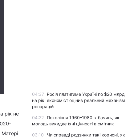
04:37
Росія платитиме Україні по $20 млрд
на рік: економіст оцінив реальний механізм
репарацій
а рік не
04:22
Покоління 1960–1980-х бачить, як
1020-
молодь викидає їхні цінності в смітник
ї Матері
03:10
Чи справді родзинки такі корисні, як