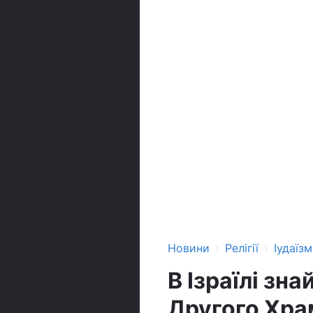
›
›
Новини
Релігії
Іудаїзм
В Ізраїлі зн
Другого Хра