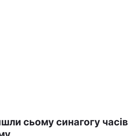
айшли сьому синагогу часів
му