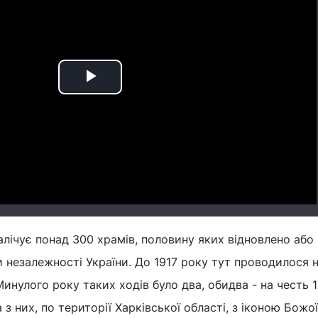
Play
Video
алічує понад 300 храмів, половину яких відновлено або
 незалежності України. До 1917 року тут проводилося н
Минулого року таких ходів було два, обидва - на честь 
 з них, по території Харківської області, з іконою Божо