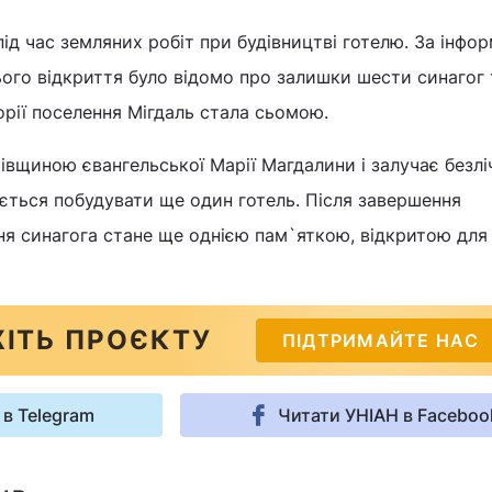
під час земляних робіт при будівництві готелю. За інфо
 цього відкриття було відомо про залишки шести синагог т
орії поселення Мігдаль стала сьомою.
івщиною євангельської Марії Магдалини і залучає безлі
нується побудувати ще один готель. Після завершення
ня синагога стане ще однією пам`яткою, відкритою для
ІТЬ ПРОЄКТУ
ПІДТРИМАЙТЕ НАС
 в Telegram
Читати УНІАН в Faceboo