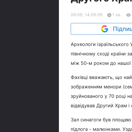
09:09, 14.09.09
1 хв.
Підпиш
Археологи ізраїльського 
північному сході країни з
між 50-м роком до нашої 
Фахівці вважають, що най
зображенням менори (сем
зруйнованого у 70 році 
відвідував Другий Храм і 
Зал синагоги був площею 
підлога - малюнками. Узд