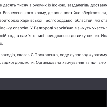
е десять тисяч віруючих із іконою, заздалегідь достав
о-Вознесенського храму, де вона постійно зберігається,
ериторією Харківської і Бєлгородської областей, які ст
вську єпархію. У Бєлгороді харків’яни візьмуть участь 
сній ході в пам`ять нині приєднаного до лику святих Йо
ю.
 заходів, сказав С.Прокопенко, ходу супроводжуватим
 швидкої допомоги. Організовано харчування та ночівлю