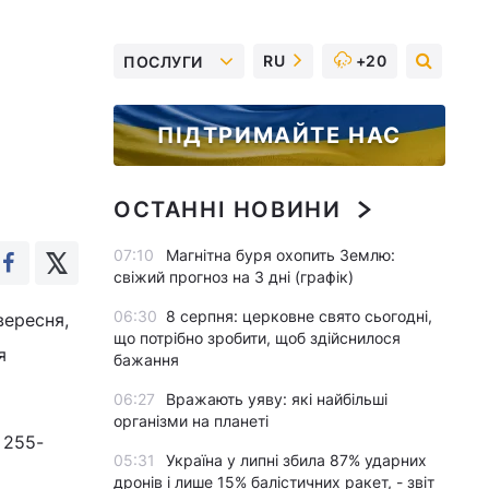
RU
+20
ПОСЛУГИ
ПІДТРИМАЙТЕ НАС
ОСТАННІ НОВИНИ
07:10
Магнітна буря охопить Землю:
свіжий прогноз на 3 дні (графік)
06:30
8 серпня: церковне свято сьогодні,
вересня,
що потрібно зробити, щоб здійснилося
я
бажання
06:27
Вражають уяву: які найбільші
організми на планеті
 255-
05:31
Україна у липні збила 87% ударних
дронів і лише 15% балістичних ракет, - звіт