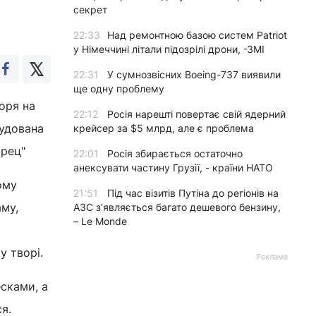
секрет
22:33
Над ремонтною базою систем Patriot
у Німеччині літали підозрілі дрони, -ЗМІ
22:31
У сумнозвісних Boeing-737 виявили
ще одну проблему
оря на
22:12
Росія нарешті повертає свій ядерний
будована
крейсер за $5 млрд, але є проблема
арец"
22:01
Росія збирається остаточно
анексувати частину Грузії, - країни НАТО
ому
21:51
Під час візитів Путіна до регіонів на
му,
АЗС з’являється багато дешевого бензину,
– Le Monde
у творі.
Реклама
есками, а
я.