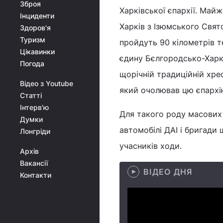
Зброя
Харківської єпархії. Майж
Інциденти
Харків з Ізюмського Свят
Здоров'я
Туризм
пройдуть 90 кілометрів т
Цікавинки
єдину Бєлгородсько-Харкі
Погода
щорічній традиційній хре
Відео з Youtube
який очолював цю єпархі
Статті
Інтерв'ю
Для такого роду масових
Думки
автомобілі ДАІ і бригади
Лонгріди
учасників ходи.
Архів
Вакансії
ВІДЕО ДНЯ
Контакти