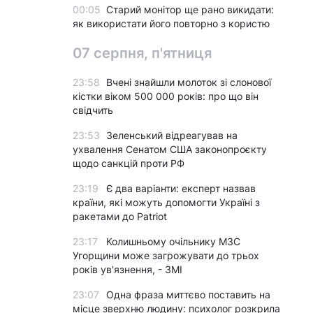
00:05
Старий монітор ще рано викидати:
як використати його повторно з користю
07 серпня, п'ятниця
23:58
Вчені знайшли молоток зі слонової
кістки віком 500 000 років: про що він
свідчить
23:53
Зеленський відреагував на
ухвалення Сенатом США законопроєкту
щодо санкцій проти РФ
23:19
Є два варіанти: експерт назвав
країни, які можуть допомогти Україні з
ракетами до Patriot
23:17
Колишньому очільнику МЗС
Угорщини може загрожувати до трьох
років ув'язнення, - ЗМІ
23:07
Одна фраза миттєво поставить на
місце зверхню людину: психолог розкрила