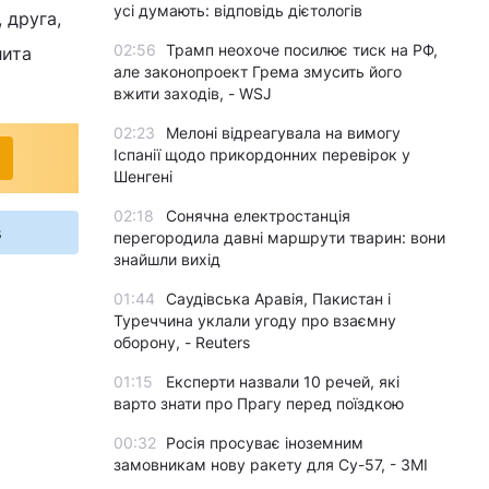
усі думають: відповідь дієтологів
 друга,
02:56
Трамп неохоче посилює тиск на РФ,
лита
але законопроект Грема змусить його
вжити заходів, - WSJ
02:23
Мелоні відреагувала на вимогу
Іспанії щодо прикордонних перевірок у
Шенгені
02:18
Сонячна електростанція
s
перегородила давні маршрути тварин: вони
знайшли вихід
01:44
Саудівська Аравія, Пакистан і
Туреччина уклали угоду про взаємну
оборону, - Reuters
01:15
Експерти назвали 10 речей, які
варто знати про Прагу перед поїздкою
00:32
Росія просуває іноземним
замовникам нову ракету для Су-57, - ЗМІ