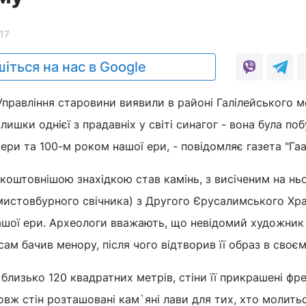
17
іться на нас в Google
Управління старовини виявили в районі Галілейського м
алишки однієї з прадавніх у світі синагог - вона була по
ери та 100-м роком нашої ери, - повідомляє газета "Га
коштовнішою знахідкою став камінь, з висіченим на нь
истовбурного свічника) з Другого Єрусалимського Хра
нашої ери. Археологи вважають, що невідомий художник
сам бачив менору, після чого відтворив її образ в своєм
близько 120 квадратних метрів, стіни її прикрашені фр
овж стін розташовані кам`яні лави для тих, хто молитьс