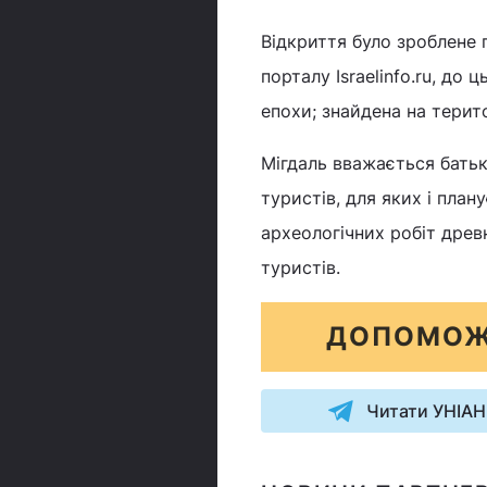
Відкриття було зроблене 
порталу Israelinfo.ru, до
епохи; знайдена на терит
Мігдаль вважається батьк
туристів, для яких і пла
археологічних робіт древ
туристів.
ДОПОМОЖ
Читати УНІАН