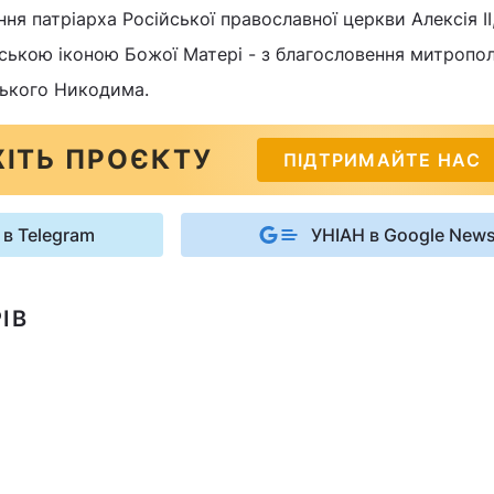
ня патріарха Російської православної церкви Алексія II,
нською іконою Божої Матері - з благословення митропо
ського Никодима.
ІТЬ ПРОЄКТУ
ПІДТРИМАЙТЕ НАС
 в Telegram
УНІАН в Google New
ІВ