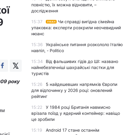
повністю, їх можна відновити, –
ої
дослідження
9
15:37
Чи справді вигідна сімейна
УНІАН
упаковка: експерти розкрили неочевидний
нюанс
15:36
Українське питання розкололо Італію
навпіл, - Politico
15:34
Від фальшивих гідів до ШІ: названо
найнебезпечніші шахрайські пастки для
туристів
009 року
15:26
5 найдешевших напрямків Європи
для відпочинку у 2026 році: оновлений
рейтинг
15:22
У 1984 році Британія навмисно
ям
врізала поїзд у ядерний контейнер: навіщо
це зробили
15:19
Android 17 стане останнім
сієї