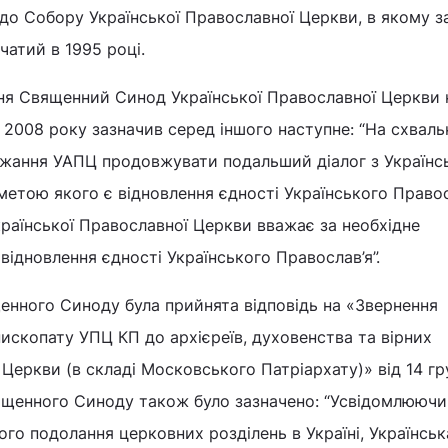
до Собору Української Православної Церкви, в якому з
чатий в 1995 році.
ння Священний Синод Української Православної Церкви 
я 2008 року зазначив серед іншого наступне: “На схваль
ажання УАПЦ продовжувати подальший діалог з Україн
етою якого є відновлення єдності Українського Правос
раїнської Православної Церкви вважає за необхідне
відновлення єдності Українського Православ’я”.
енного Синоду була прийнята відповідь на «Звернення
скопату УПЦ КП до архієреїв, духовенства та вірних
 Церкви (в складі Московського Патріархату)» від 14 гр
вященного Синоду також було зазначено: “Усвідомлюючи
го подолання церковних розділень в Україні, Українськ