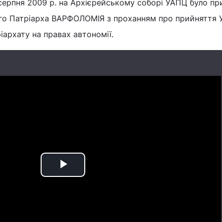
серпня 2009 р. на Архієрейському соборі УАПЦ було пр
го Патріарха ВАРФОЛОМІЯ з проханням про прийняття
іархату на правах автономії.
Play
Video