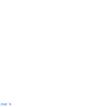
слав`я