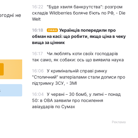
16:22
"Буде хвиля банкрутства": розгром
складів Wildberries боляче бʼють по РФ, - Die
огодні не
Welt
16:18
Українців попередили про
УНІАН
обман на касі: що робити, якщо ціна в чеку
вища за цінник
16:17
Чи люблять коти своїх господарів
так само, як собаки: ось що виявила наука
16:06
У кримінальній справі ринку
"Столичний" матеріалами стали дописи про
підтримку ЗСУ, - ЗМІ
s
16:04
У червні – 30 бомб, у липні – понад
50: в ОВА заявили про посилення
авіаударів по Сумах
Реклама