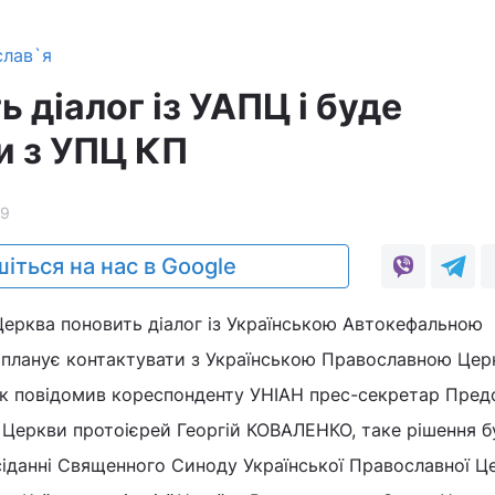
слав`я
 діалог із УАПЦ і буде
и з УПЦ КП
9
іться на нас в Google
Церква поновить діалог із Українською Автокефальною
планує контактувати з Українською Православною Це
 Як повідомив кореспонденту УНІАН прес-секретар Пред
 Церкви протоієрей Георгій КОВАЛЕНКО, таке рішення б
сіданні Священного Синоду Української Православної Ц