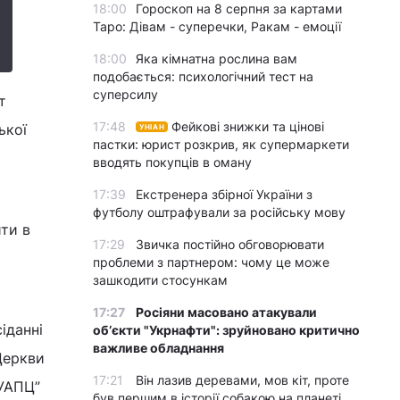
18:00
Гороскоп на 8 серпня за картами
Таро: Дівам - суперечки, Ракам - емоції
18:00
Яка кімнатна рослина вам
подобається: психологічний тест на
суперсилу
т
17:48
Фейкові знижки та цінові
ької
УНІАН
пастки: юрист розкрив, як супермаркети
вводять покупців в оману
17:39
Екстренера збірної України з
футболу оштрафували за російську мову
ти в
17:29
Звичка постійно обговорювати
проблеми з партнером: чому це може
зашкодити стосункам
17:27
Росіяни масовано атакували
іданні
обʼєкти "Укрнафти": зруйновано критично
важливе обладнання
Церкви
17:21
Він лазив деревами, мов кіт, проте
 УАПЦ”
був першим в історії собакою на планеті