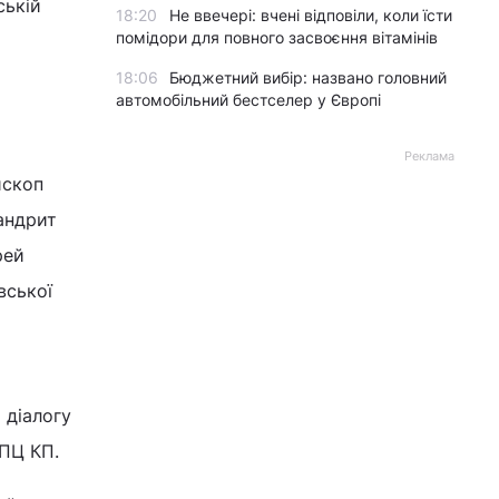
ській
18:20
Не ввечері: вчені відповіли, коли їсти
помідори для повного засвоєння вітамінів
18:06
Бюджетний вибір: названо головний
автомобільний бестселер у Європі
Реклама
ископ
андрит
рей
вської
 діалогу
УПЦ КП.