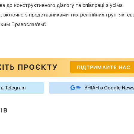
а до конструктивного діалогу та співпраці з усіма
 включно з представниками тих релігійних груп, які сь
ьким Православ’ям”.
ІТЬ ПРОЄКТУ
ПІДТРИМАЙТЕ НАС
 в Telegram
УНІАН в Google New
ІВ