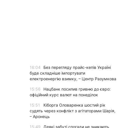
16:04
Без перегляду прайс-кепів Україні
буде складніше імпортувати
електроенергію взимку, – Центр Разумкова
15:56
Нацбанк посилив гривню до євро:
офіційний курс валют на понеділок
15:51
Кіборга Оловаренка шостий рік
судять через конфлікт з агітаторами Шарія,
– Аронець
15:49
Деякі забуті спогади не зникають