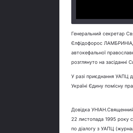
Генеральний секретар Св
Єлфідофорос ЛАМБРИНІАДІ
автокефальної православ
розглянуто на засіданні 
У разі приєднання УАПЦ д
Україні Єдину помісну пр
Довідка УНІАН.Священний
22 листопада 1995 року 
по діалогу з УАПЦ (журна