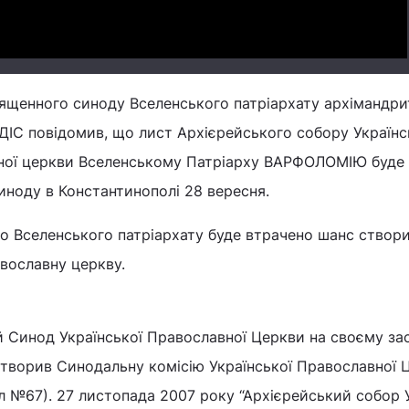
ященного синоду Вселенського патріархату архімандри
С повідомив, що лист Архієрейського собору Українс
ної церкви Вселенському Патріарху ВАРФОЛОМІЮ буде
Синоду в Константинополі 28 вересня.
о Вселенського патріархату буде втрачено шанс створи
авославну церкву.
 Синод Української Православної Церкви на своєму зас
створив Синодальну комісію Української Православної 
л №67). 27 листопада 2007 року “Архієрейський собор