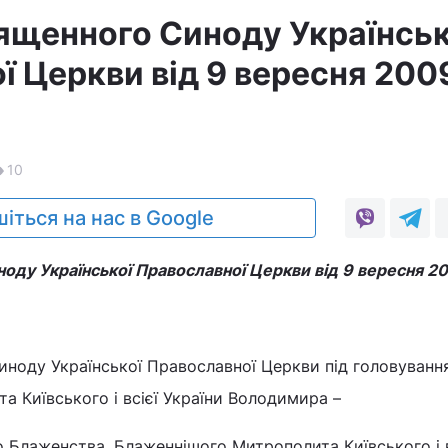
щенного Синоду Українськ
ї Церкви від 9 вересня 200
10
іться на нас в Google
ду Української Православної Церкви від 9 вересня 2
иноду Української Православної Церкви під головуванн
 Київського і всієї України Володимира –
 Блаженства, Блаженнішого Митрополита Київського і в