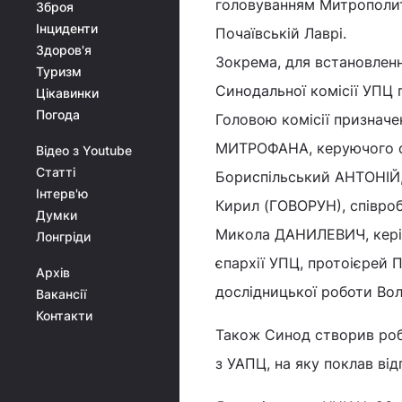
головуванням Митрополита
Зброя
Інциденти
Почаївській Лаврі.
Здоров'я
Зокрема, для встановленн
Туризм
Синодальної комісії УПЦ 
Цікавинки
Погода
Головою комісії призначе
МИТРОФАНА, керуючого сп
Відео з Youtube
Статті
Бориспільський АНТОНІЙ, 
Інтерв'ю
Кирил (ГОВОРУН), співроб
Думки
Микола ДАНИЛЕВИЧ, керівн
Лонгріди
єпархії УПЦ, протоієрей 
Архів
дослідницької роботи Во
Вакансії
Контакти
Також Синод створив робо
з УАПЦ, на яку поклав ві