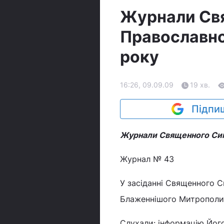
Журнали Свя
Православно
року
16:26, 09.09.09
19 хв.
Підпиш
Журнали Священного Сино
Журнал № 43
У засіданні Священного С
Блаженнішого Митрополита
Слухали: інформацію Його