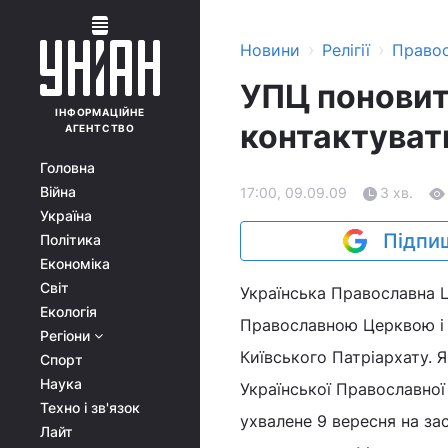
›
›
Новини
Релігії
Право
УПЦ поновить
ІНФОРМАЦІЙНЕ
контактуват
АГЕНТСТВО
Головна
Війна
17:00, 09.09.09
3 хв.
Україна
Підпиш
Політика
Економіка
Світ
Українська Православна 
Екологія
Православною Церквою і 
Регіони
Київського Патріархату.
Спорт
Наука
Української Православної
Техно і зв'язок
ухвалене 9 вересня на за
Лайт