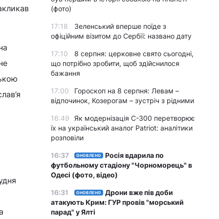
акликав
(фото)
17:18
Зеленський вперше поїде з
офіційним візитом до Сербії: названо дату
на
17:10
8 серпня: церковне свято сьогодні,
не
що потрібно зробити, щоб здійснилося
бажання
ською
17:00
Гороскоп на 8 серпня: Левам –
лав’я
відпочинок, Козерогам – зустріч з рідними
16:49
Як модернізація С-300 перетворює
їх на український аналог Patriot: аналітики
розповіли
16:37
Росія вдарила по
ОНОВЛЕНО
футбольному стадіону "Чорноморець" в
Одесі (фото, відео)
удня
16:31
Дрони вже пів доби
ОНОВЛЕНО
атакують Крим: ГУР провів "морський
а
парад" у Ялті