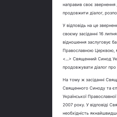
направив своє звернення 
продовжити діалог, розпо
У відповідь на це зверне
своєму засіданні 16 липн
відношення заслуговує б
Православною Церквою, м
<...> Священний Синод Ук
продовжувати діалог про 
На тому ж засіданні Свящ
Священного Синоду та єпи
Української Православної
2007 року. У відповіді С
необхідність якнайшвидшо