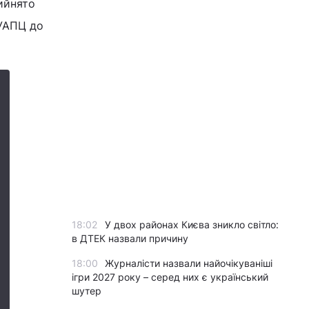
ийнято
 УАПЦ до
18:02
У двох районах Києва зникло світло:
в ДТЕК назвали причину
18:00
Журналісти назвали найочікуваніші
ігри 2027 року – серед них є український
шутер