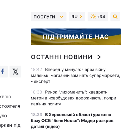
RU
+34
ПОСЛУГИ
ПІДТРИМАЙТЕ НАС
ОСТАННІ НОВИНИ
18:42
Вперед у минуле: через війну
маленькі магазини замінять супермаркети,
- експерт
18:38
Ринок "лихоманить": квадратні
рквою
метри в новобудовах дорожчають, попри
падіння попиту
стоятеля
18:33
В Херсонській області уражено
уло
базу ФСБ "Беня House": Мадяр розкрив
еркви під
деталі (відео)