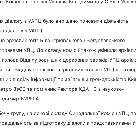
 Київського і всієї України Володимира у Свято-Успен
я діалогу з УАПЦ було вирішено поновити діяльність
по діалогу з УАПЦ.
но архієпископа Білоцерківського і Богуславського
равами УПЦ. До складу комісії також увійшли архієп
голова Відділу зовнішніх церковних зв’язків УПЦ архім
ітник Відділу зовнішніх церковних зв’язків УПЦ протоіє
ик відділу інформації та зв`язків з громадськістю Киї
Петро ЗУЄВ та помічник Ректора КДА і С з науково-
лодимир БУРЕГА.
чу групу, на основі складу Синодальної комісії УПЦ по
дповідальність за підготовку діалогу з представниками 