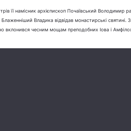
стрів її намісник архієпископ Почаївський Володимир р
Блаженніший Владика відвідав монастирські святині. 
о вклонився чесним мощам преподобних Іова і Амфіло