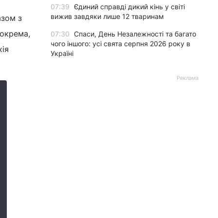
07:39
Єдиний справді дикий кінь у світі
вижив завдяки лише 12 тваринам
азом з
Зокрема,
07:30
Спаси, День Незалежності та багато
чого іншого: усі свята серпня 2026 року в
хія
Україні
Реклама