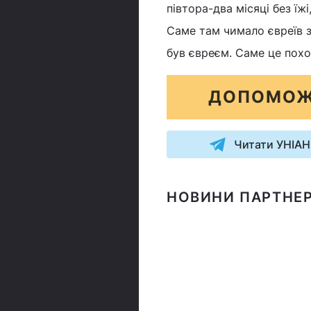
півтора-два місяці без їж
Саме там чимало євреїв з
був євреєм. Саме це похо
ДОПОМОЖ
Читати УНІАН
НОВИНИ ПАРТНЕР