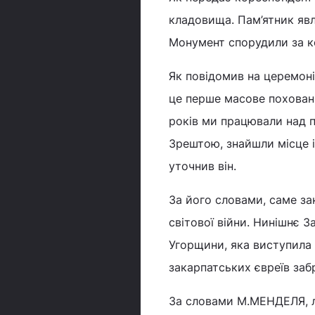
кладовища. Пам’ятник явл
Монумент спорудили за к
Як повідомив на церемон
це перше масове похованн
років ми працювали над п
Зрештою, знайшли місце і
уточнив він.
За його словами, саме за
світової війни. Нинішнє З
Угорщини, яка виступила
закарпатських євреїв заб
За словами М.МЕНДЕЛЯ, ли