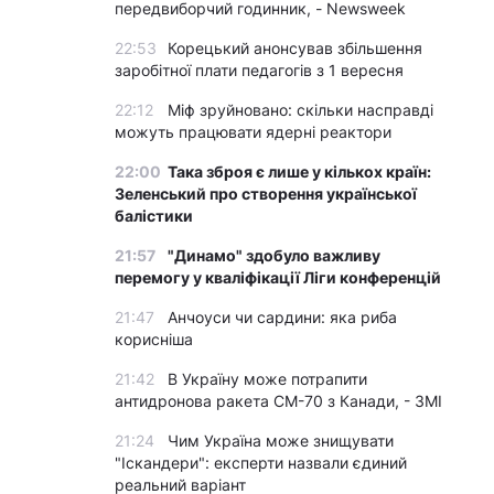
передвиборчий годинник, - Newsweek
22:53
Корецький анонсував збільшення
заробітної плати педагогів з 1 вересня
22:12
Міф зруйновано: скільки насправді
можуть працювати ядерні реактори
22:00
Така зброя є лише у кількох країн:
Зеленський про створення української
балістики
21:57
"Динамо" здобуло важливу
перемогу у кваліфікації Ліги конференцій
21:47
Анчоуси чи сардини: яка риба
корисніша
21:42
В Україну може потрапити
антидронова ракета CM-70 з Канади, - ЗМІ
21:24
Чим Україна може знищувати
"Іскандери": експерти назвали єдиний
реальний варіант