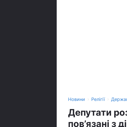
›
›
Новини
Релігії
Держа
Депутати ро
пов’язані з 