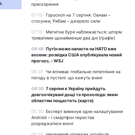
k
прискорення
07:10
Гороскоп на 7 серпня: Овнам –
стосунки, Рибам – джерело сили
07:10
Магнітна буря наближається: шторм
триватиме щонайменше два дні (графік)
06:46
Путін може напасти на НАТО вже
восени: розвідка США опублікувала новий
прогноз, – WSJ
06:37
Чи впливає глобальне потепління на
погоду в пустелі: що кажуть вчені
06:30
7 серпня в Україну прийдуть
довгоочікувані дощі та прохолода: яким
областям пощастить (карта)
05:30
Експерт вимкнув одне налаштування
Android – і смартфон перестав
розряджатися вночі
05:25
Червневий оптимізм українців