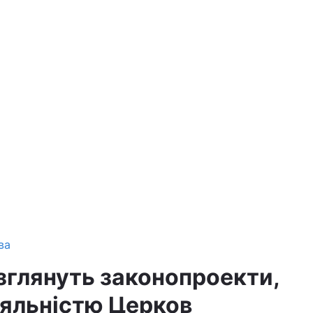
ва
зглянуть законопроекти,
діяльністю Церков