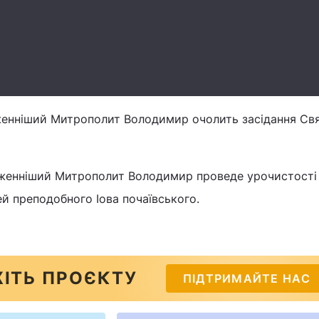
аженніший Митрополит Володимир очолить засідання С
лаженніший Митрополит Володимир проведе урочистості
й преподобного Іова почаївського.
ІТЬ ПРОЄКТУ
ПІДТРИМАЙТЕ НАС