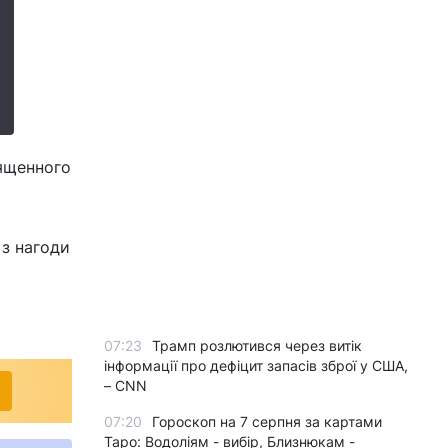
вященного
 з нагоди
07:23
Трамп розлютився через витік
інформації про дефіцит запасів зброї у США,
– CNN
07:20
Гороскоп на 7 серпня за картами
Таро: Водоліям - вибір, Близнюкам -