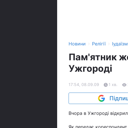
›
›
Новини
Релігії
Іудаїзм
Пам'ятник ж
Ужгороді
17:54, 08.09.09
1 хв.
Підпиш
Вчора в Ужгороді відкри
Як передає кореспондент 