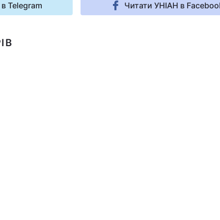
 в Telegram
Читати УНІАН в Faceboo
ІВ