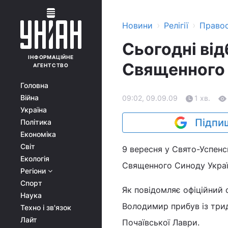
›
›
Новини
Релігії
Право
Сьогодні ві
ІНФОРМАЦІЙНЕ
Священного
АГЕНТСТВО
Головна
Війна
09:02, 09.09.09
1 хв.
Україна
Підпиш
Політика
Економіка
Світ
9 вересня у Свято-Успенс
Екологія
Священного Синоду Украї
Регіони
Спорт
Як повідомляє офіційний 
Наука
Володимир прибув із три
Техно і зв'язок
Лайт
Почаївської Лаври.