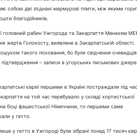
яє собою дві з’єднані мармурові плити, між якими горит
ошти благодійників.
ії головний рабин Ужгорода та Закарпаття Менахем М
я жертв Голокосту, виявлене в Закарпатській області.
ошуком такого поховання, бо були свідчення очевидців
 підтвердження – записи в угорських письмових джерел
карпатські євреї першими в Україні постраждали під ча
акарпаття на той час перебувало у складі хортистської
 на боці фашистської Німеччини, то першими саме
рали у гетто.
ше у гетто в Ужгороді були зібрані понад 17 тисяч євре