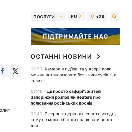
RU
+26
ПОСЛУГИ
ПІДТРИМАЙТЕ НАС
ОСТАННІ НОВИНИ
07:50
Камера в під'їзді та у дворі: коли
можна встановлювати без згоди сусідів, а
коли ні
07:46
"Це просто сафарі": жителі
Запоріжжя розповіли Reuters про
полювання російських дронів
полит
07:40
7 серпня: церковне свято сьогодні,
кому не можна багато працювати цього
дня