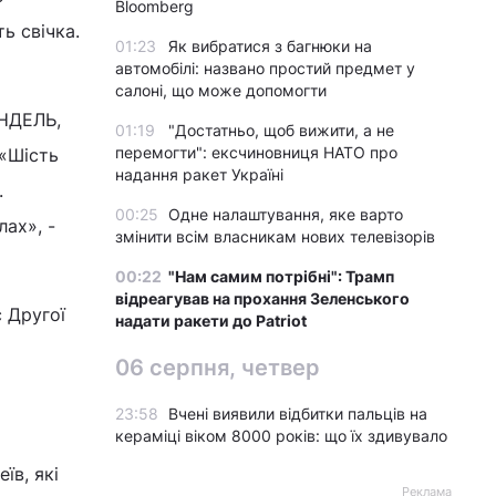
Bloomberg
ь свічка.
01:23
Як вибратися з багнюки на
автомобілі: названо простий предмет у
салоні, що може допомогти
ЕНДЕЛЬ,
01:19
"Достатньо, щоб вижити, а не
перемогти": ексчиновниця НАТО про
 «Шість
надання ракет Україні
.
00:25
Одне налаштування, яке варто
ах», -
змінити всім власникам нових телевізорів
00:22
"Нам самим потрібні": Трамп
відреагував на прохання Зеленського
с Другої
надати ракети до Patriot
06 серпня, четвер
23:58
Вчені виявили відбитки пальців на
кераміці віком 8000 років: що їх здивувало
їв, які
Реклама