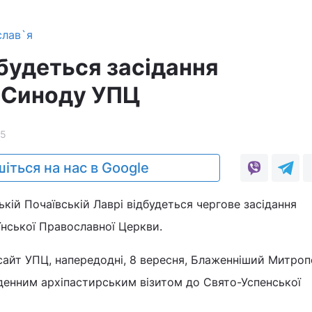
слав`я
дбудеться засідання
 Синоду УПЦ
5
іться на нас в Google
ькій Почаївській Лаврі відбудеться чергове засідання
нської Православної Церкви.
сайт УПЦ, напередодні, 8 вересня, Блаженніший Митро
денним архіпастирським візитом до Свято-Успенської