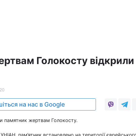
ертвам Голокосту відкрили
20
іться на нас в Google
ли памятник жертвам Голокосту.
УНІАН, пам’ятник встановлено на території єврейськог