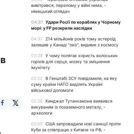
вивітрився, перелому у війні нема, -
німецький оглядач
04:37
Удари Росії по кораблях у Чорному
морі: у FP розкрили наслідки
04:31
214 мільйонів років тому астероїд
залишив у Канаді "око", видиме з космосу
03:28
У чому полягає користь волоських
 в
горіхів для серця, мозку та зміцнення
імунітету
02:52
В Генштабі ЗСУ повідомили, на яку
суму країни НАТО виділять Україні
військової допомоги
02:26
Кинджал Тутанхамона виявився
викуваним із позаземного металу, -
археологи
02:05
США запровадили нові санкції проти
Куби за співпрацю з Китаєм та РФ, -
о