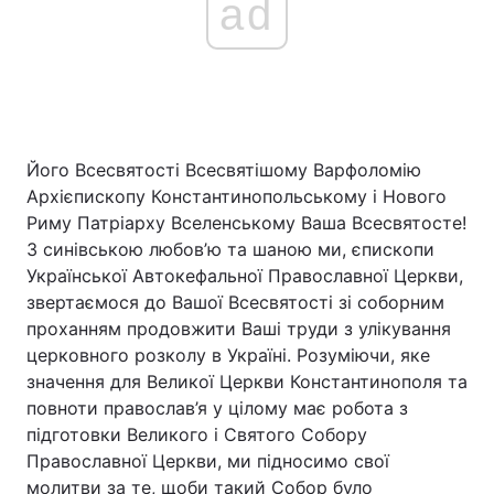
ad
Його Всесвятості Всесвятішому Варфоломію
Архієпископу Константинопольському і Нового
Риму Патріарху Вселенському Ваша Всесвятосте!
З синівською любов’ю та шаною ми, єпископи
Української Автокефальної Православної Церкви,
звертаємося до Вашої Всесвятості зі соборним
проханням продовжити Ваші труди з улікування
церковного розколу в Україні. Розуміючи, яке
значення для Великої Церкви Константинополя та
повноти православ’я у цілому має робота з
підготовки Великого і Святого Собору
Православної Церкви, ми підносимо свої
молитви за те, щоби такий Собор було