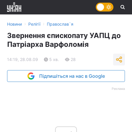
›
›
Новини
Релігії
Православ`я
Звернення єпископату УАПЦ до
Патріарха Варфоломія
14:19, 28.08.09
5 хв.
28
Підпишіться на нас в Google
Реклама