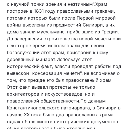
с научной точки зрения и неэтичным".Храм
построен в 1831 году православными греками,
потомки которых были после Первой мировой
войны выселены из предместий Силиври, а их
дома заняли мусульмане, прибывшие из Греции.
До завершения строительства новой мечети они
некоторое время использовали для своих
богослужений этот храм, пристроив к нему
деревянный минарет.Используя этот
исторический факт, власти проводят работы под
вывеской "консервация мечети", не вспоминая о
том, что прежде это был православный храм.
Этот факт вызвал протесты не только
архитекторов и искусствоведов, но и
православной общественности.По данным
Константинопольского патриархата, в Силиври в
начале XX века было два православных храма,
однако большинство исторических документов
об их деятельности было утеряно или