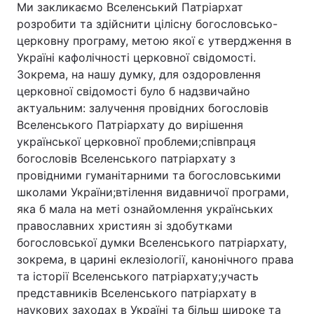
Ми закликаємо Вселенський Патріархат
розробити та здійснити цілісну богословсько-
Тема оформлення
церковну програму, метою якої є утвердження в
Україні кафолічності церковної свідомості.
Зокрема, на нашу думку, для оздоровлення
церковної свідомості було б надзвичайно
актуальним: залучення провідних богословів
Вселенського Патріархату до вирішення
української церковної проблеми;співпраця
богословів Вселенського патріархату з
провідними гуманітарними та богословськими
школами України;втілення видавничої програми,
яка б мала на меті ознайомлення українських
православних християн зі здобутками
богословської думки Вселенського патріархату,
зокрема, в царині еклезіології, канонічного права
та історії Вселенського патріархату;участь
представників Вселенського патріархату в
наукових заходах в Україні та більш широке та