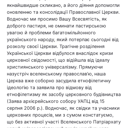
якнайшвидше скликано, а його діяння допомогли
оновленню та консолідації Православної Церкви.
Водночас ми просимо Вашу Всесвятість, як
Головна
Війна
доброго пастиря, не оминати пастирською
увагою й проблеми багатомільйонного
Україна
Політика
українського народу, який потерпає сьогодні від
розколу своєї Церкви. Трагічне розділення
Економіка
Світ
Української Церкви відбулося внаслідок кризи
церковної свідомості, що відійшла від ідеалу
Спорт
Наука
християнського універсалізму. Прямуючи
назустріч вселенському православ’ю, наша
Техно і зв'язок
Лайт
Церква вже соборно засудила етнофілетичну
ідеологію та заявила про відмову від
Зброя
Інциденти
етнофілетизму як засобу церковного будівництва
Здоров'я
Туризм
(Заява архієрейського собору УАПЦ від 15
серпня 2006 р.). Водночас, як свідки та учасники
Цікавинки
Погода
церковних процесів, ми з сумом констатуємо,
що без активної участі Вселенського Патріархату
Екологія
Регіони