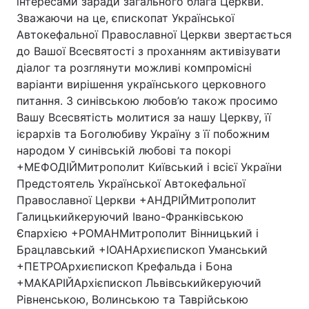
інтересами заради загального блага Церкви.
Зважаючи на це, єпископат Української
Автокефальної Православної Церкви звертається
до Вашої Всесвятості з проханням активізувати
діалог та розглянути можливі компромісні
варіанти вирішення українського церковного
питання. З синівською любов’ю також просимо
Вашу Всесвятість молитися за нашу Церкву, її
ієрархів та Боголюбиву Україну з її побожним
народом У синівській любові та покорі
+МЕФОДІЙМитрополит Київський і всієї України
Предстоятель Української Автокефальної
Православної Церкви +АНДРІЙМитрополит
Галицькийкеруючий Івано-Франківською
Єпархією +РОМАНМитрополит Вінницький і
Брацлавський +ІОАНАрхиєпископ Уманський
+ПЕТРОАрхиєпископ Крефальда і Бона
+МАКАРІЙАрхієпископ Львівськийкеруючий
Рівненською, Волинською та Таврійською