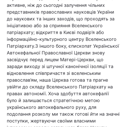
активне, ніж до сьогодні залучення чільних
представників православних науковців України
до наукових та інших заходів, що проходять за
ініціативою або за сприяння Вселенського
патріархату; відкриття в Києві подвір’я або
інформаційно-культурного центру Вселенського
Патріархату.З іншого боку, єпископат Української
Автокефальної Православної Церкви знову
засвідчує перед лицем Матері-Церкви, що
заради виходу зі штучної канонічної ізоляції та
відновлення співпричастя зі вселенським
православ’ям, наша Церква готова та прагне
увійти до складу Вселенського Патріархату на
правах автономії. Хоча здобуття автокефалії
було й залишається стратегічною метою
українського автокефального руху, для
подолання розколу ми також готові йти на значні
поступки, жертвуючи своїми власними