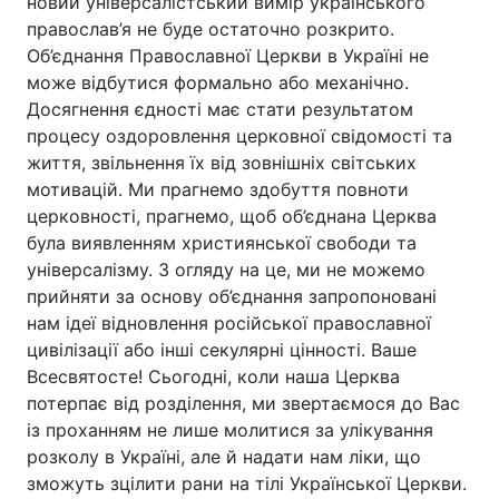
новий універсалістський вимір українського
православ’я не буде остаточно розкрито.
Лонгріди
Об’єднання Православної Церкви в Україні не
може відбутися формально або механічно.
Відео з Youtube
Статті
Досягнення єдності має стати результатом
процесу оздоровлення церковної свідомості та
Інтерв'ю
Думки
життя, звільнення їх від зовнішніх світських
мотивацій. Ми прагнемо здобуття повноти
Архів
Вакансії
церковності, прагнемо, щоб об’єднана Церква
була виявленням християнської свободи та
Контакти
універсалізму. З огляду на це, ми не можемо
прийняти за основу об’єднання запропоновані
Послуги
нам ідеї відновлення російської православної
цивілізації або інші секулярні цінності. Ваше
Всесвятосте! Сьогодні, коли наша Церква
потерпає від розділення, ми звертаємося до Вас
із проханням не лише молитися за улікування
розколу в Україні, але й надати нам ліки, що
зможуть зцілити рани на тілі Української Церкви.