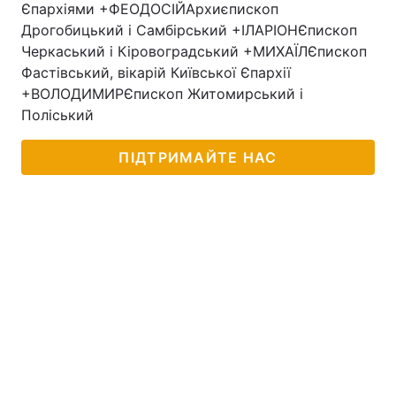
Єпархіями +ФЕОДОСІЙАрхиєпископ
Дрогобицький і Самбірський +ІЛАРІОНЄпископ
Черкаський і Кіровоградський +МИХАЇЛЄпископ
Фастівський, вікарій Київської Єпархії
+ВОЛОДИМИРЄпископ Житомирський і
Поліський
ПІДТРИМАЙТЕ НАС