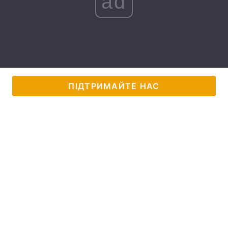
ad
Лонгріди
Відео з Youtube
Статті
Інтерв'ю
Думки
ПІДТРИМАЙТЕ НАС
Архів
Вакансії
Контакти
Послуги