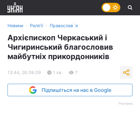
›
›
Новини
Релігії
Православ`я
Архієпископ Черкаський і
Чигиринський благословив
майбутніх прикордонників
13:44, 26.08.09
1 хв.
7
Підпишіться на нас в Google
Реклама