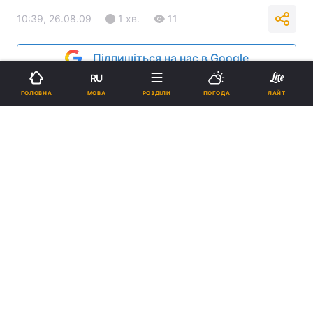
10:39, 26.08.09
1 хв.
11
Підпишіться на нас в Google
RU
Реклама
МОВА
ГОЛОВНА
РОЗДІЛИ
ПОГОДА
ЛАЙТ
ad
У місті Кам’янка Черкаської області збудують