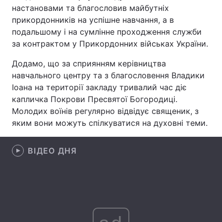
настановами та благословив майбутніх
прикордонників на успішне навчання, а в
подальшому і на сумлінне проходження служби
Головна
Війна
за контрактом у Прикордонних військах України.
Додамо, що за сприянням керівництва
Україна
Політика
навчального центру та з благословення Владики
Економіка
Світ
Іоана на території закладу тривалий час діє
капличка Покрови Пресвятої Богородиці.
Спорт
Наука
Молодих воїнів регулярно відвідує священик, з
яким вони можуть спілкуватися на духовні теми.
Техно і зв'язок
Лайт
ВІДЕО ДНЯ
Зброя
Інциденти
Здоров'я
Туризм
Цікавинки
Погода
Екологія
Регіони