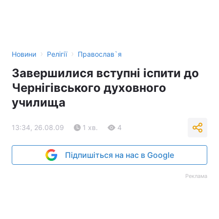
›
›
Новини
Релігії
Православ`я
Завершилися вступні іспити до
Чернігівського духовного
училища
13:34, 26.08.09
1 хв.
4
Підпишіться на нас в Google
Реклама