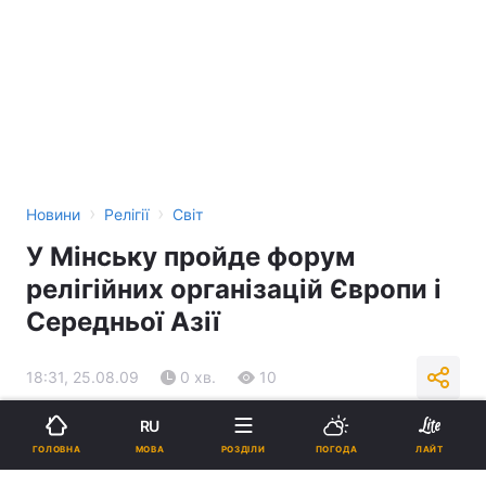
›
›
Новини
Релігії
Світ
У Мінську пройде форум
релігійних організацій Європи і
Середньої Азії
18:31, 25.08.09
0 хв.
10
RU
Підпишіться на нас в Google
МОВА
ГОЛОВНА
РОЗДІЛИ
ПОГОДА
ЛАЙТ
Реклама