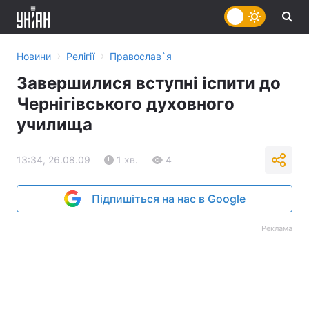
›
›
Новини
Релігії
Православ`я
Завершилися вступні іспити до
Чернігівського духовного
училища
13:34, 26.08.09
1 хв.
4
Підпишіться на нас в Google
Реклама