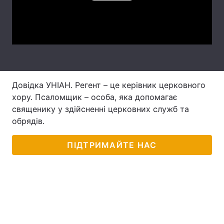
Лонгріди
Video
Відео з Youtube
Статті
Інтерв'ю
Думки
Довідка УНІАН. Регент – це керівник церковного
Архів
Вакансії
хору. Псаломщик – особа, яка допомагає
священику у здійсненні церковних служб та
Контакти
обрядів.
Послуги
ПІДТРИМАЙТЕ НАС