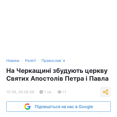
›
›
Новини
Релігії
Православ`я
На Черкащині збудують церкву
Святих Апостолів Петра і Павла
10:39, 26.08.09
1 хв.
11
Підпишіться на нас в Google