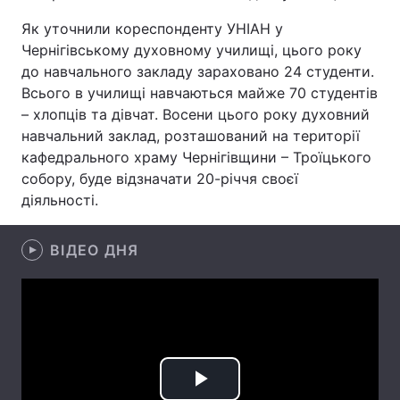
Як уточнили кореспонденту УНІАН у
Чернігівському духовному училищі, цього року
до навчального закладу зараховано 24 студенти.
Головна
Війна
Всього в училищі навчаються майже 70 студентів
– хлопців та дівчат. Восени цього року духовний
Україна
Політика
навчальний заклад, розташований на території
Економіка
Світ
кафедрального храму Чернігівщини – Троїцького
собору, буде відзначати 20-річчя своєї
Спорт
Наука
діяльності.
Техно і зв'язок
Лайт
ВІДЕО ДНЯ
Зброя
Інциденти
Здоров'я
Туризм
Цікавинки
Погода
Екологія
Регіони
Play