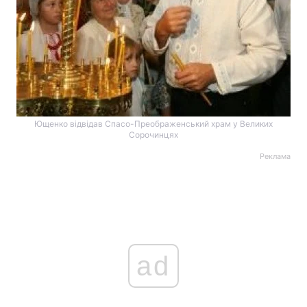
Ющенко відвідав Спасо-Преображенський храм у Великих
Сорочинцях
Реклама
ad