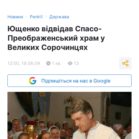
›
›
Новини
Релігії
Держава
Ющенко відвідав Спасо-
Преображенський храм у
Великих Сорочинцях
12:00, 19.08.09
1 хв.
13
Підпишіться на нас в Google