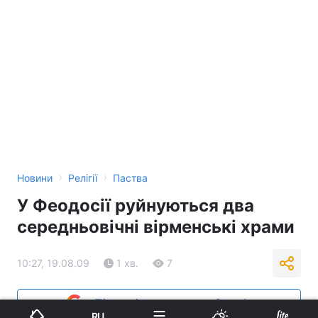
›
›
Новини
Релігії
Паства
У Феодосії руйнуються два
середньовічні вірменські храми
10:27, 19.08.09
1 хв.
7
Підпишіться на нас в Google
RU