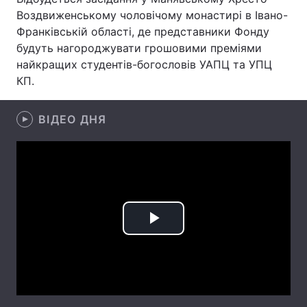
Воздвиженському чоловічому монастирі в Івано-
Лонгріди
Франківській області, де представники Фонду
будуть нагороджувати грошовими преміями
найкращих студентів-богословів УАПЦ та УПЦ
Відео з Youtube
Статті
КП.
Інтерв'ю
Думки
ВІДЕО ДНЯ
Архів
Вакансії
Контакти
Послуги
Play
Video