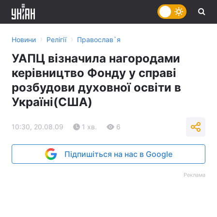
›
›
Новини
Релігії
Православ`я
УАПЦ візначила нагородами
керівництво Фонду у справі
розбудови духовної освіти в
Україні(США)
10:30, 20.08.09
1 хв.
6
Підпишіться на нас в Google
Реклама