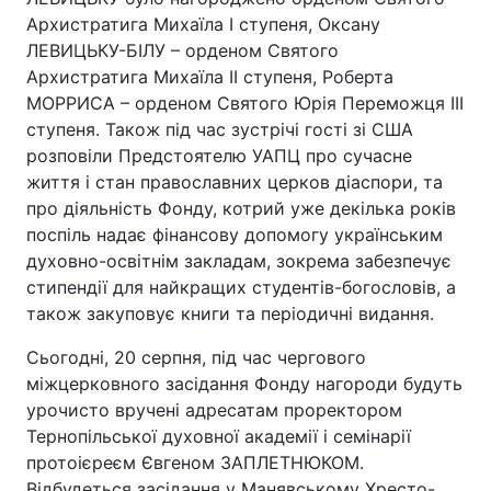
Архистратига Михаїла І ступеня, Оксану
ЛЕВИЦЬКУ-БІЛУ – орденом Святого
Архистратига Михаїла ІІ ступеня, Роберта
Головна
Війна
МОРРИСА – орденом Святого Юрія Переможця ІІІ
ступеня. Також під час зустрічі гості зі США
Україна
Політика
розповіли Предстоятелю УАПЦ про сучасне
життя і стан православних церков діаспори, та
Економіка
Світ
про діяльність Фонду, котрий уже декілька років
поспіль надає фінансову допомогу українським
Спорт
Наука
духовно-освітнім закладам, зокрема забезпечує
стипендії для найкращих студентів-богословів, а
Техно і зв'язок
Лайт
також закуповує книги та періодичні видання.
Зброя
Інциденти
Сьогодні, 20 серпня, під час чергового
міжцерковного засідання Фонду нагороди будуть
Здоров'я
Туризм
урочисто вручені адресатам проректором
Цікавинки
Погода
Тернопільської духовної академії і семінарії
протоієреєм Євгеном ЗАПЛЕТНЮКОМ.
Екологія
Регіони
Відбудеться засідання у Манявському Хресто-