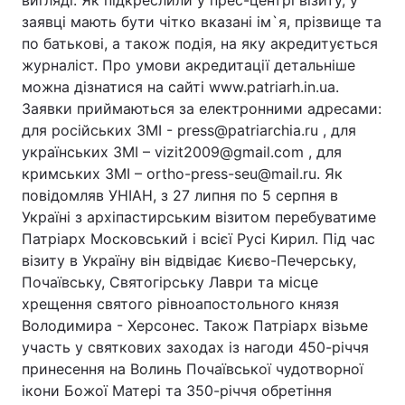
вигляді. Як підкреслили у прес-центрі візиту, у
заявці мають бути чітко вказані ім`я, прізвище та
по батькові, а також подія, на яку акредитується
журналіст. Про умови акредитації детальніше
Головна
Війна
можна дізнатися на сайті www.patriarh.in.ua.
Заявки приймаються за електронними адресами:
Україна
Політика
для російських ЗМІ - press@patriarchia.ru , для
українських ЗМІ – vizit2009@gmail.com , для
Економіка
Світ
кримських ЗМІ – ortho-press-seu@mail.ru. Як
повідомляв УНІАН, з 27 липня по 5 серпня в
Спорт
Наука
Україні з архіпастирським візитом перебуватиме
Техно і зв'язок
Лайт
Патріарх Московський і всієї Русі Кирил. Під час
візиту в Україну він відвідає Києво-Печерську,
Зброя
Інциденти
Почаївську, Святогірську Лаври та місце
хрещення святого рівноапостольного князя
Здоров'я
Туризм
Володимира - Херсонес. Також Патріарх візьме
участь у святкових заходах із нагоди 450-річчя
Цікавинки
Погода
принесення на Волинь Почаївської чудотворної
ікони Божої Матері та 350-річчя обретіння
Екологія
Регіони