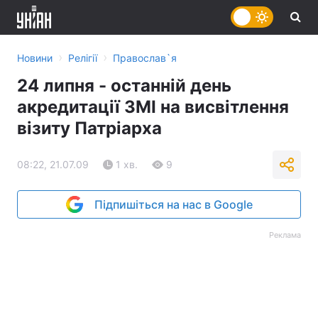
›
›
Новини
Релігії
Православ`я
24 липня - останній день
акредитації ЗМІ на висвітлення
візиту Патріарха
08:22, 21.07.09
1 хв.
9
Підпишіться на нас в Google
Реклама