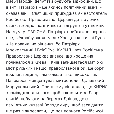
має.«Народні депутати будують відносини, що
візит Патріарха – це якийсь політичний візит, -
сказав він, - Святійший приїжджає як настоятель
Російської Православної Церкви до віруючих
своїх, і жодної політичного підгрунтя тут нема».
На думку ІЛАРІОНА, Патріарх приїжджає, перш за
все, в Україну, як «в місце Хрещення святої Русі».
«Це правильне рішення, бо Патріарх
Московський і Всієї Русі КИРИЛ і вся Російська
Православна Церква визнає, що хрещення
починалося з Києва, і Київ залишається матір’ю
міст руських і нашої православної віри. Це борг
кожної людини, тим більше такої високої, як
Патріарх», - акцентував митрополит Донецький і
Маріупольський. При цьому він додав, що КИРИЛ
«приїжджає для того, щоб поклонитися Лаврі
святій, побувати на берегах Дніпра, де є
пам`ятник князеві Володимиру, щоб засвідчити і
ще раз підкреслити, що вся повнота Російської