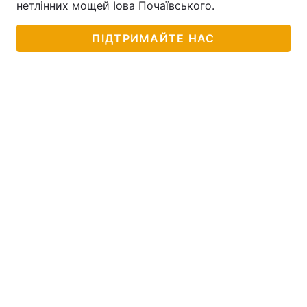
нетлінних мощей Іова Почаївського.
Лонгріди
ПІДТРИМАЙТЕ НАС
Відео з Youtube
Статті
Інтерв'ю
Думки
Архів
Вакансії
Контакти
Послуги