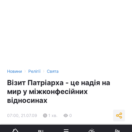
›
›
Новини
Релігії
Свята
Візит Патріарха - це надія на
мир у міжконфесійних
відносинах
07:00, 21.07.09
1 хв.
0
RU