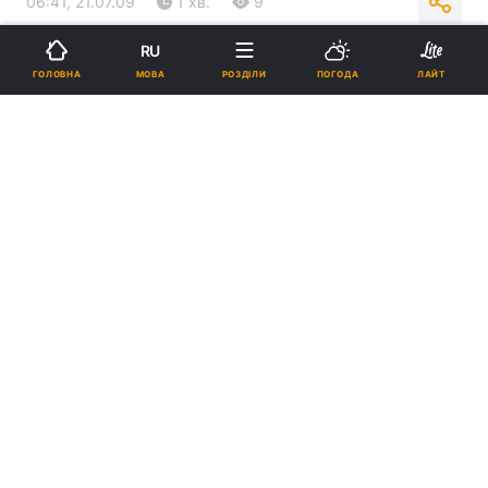
06:41, 21.07.09
1 хв.
9
RU
Підпишіться на нас в Google
МОВА
ГОЛОВНА
РОЗДІЛИ
ПОГОДА
ЛАЙТ
Реклама
ad
Рішення про причислення до лику святих
Черкаської єпархії останньої ігумені Свято-