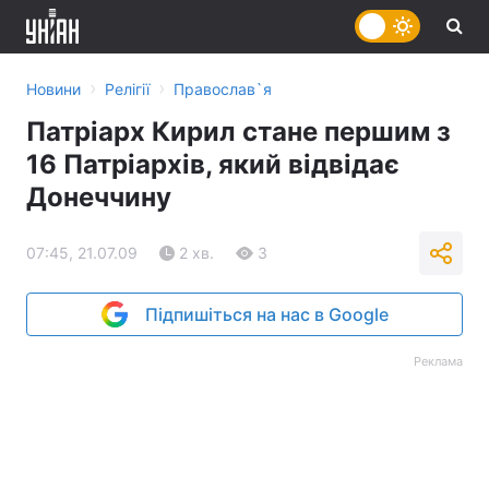
›
›
Новини
Релігії
Православ`я
Патріарх Кирил стане першим з
16 Патріархів, який відвідає
Донеччину
07:45, 21.07.09
2 хв.
3
Підпишіться на нас в Google
Реклама