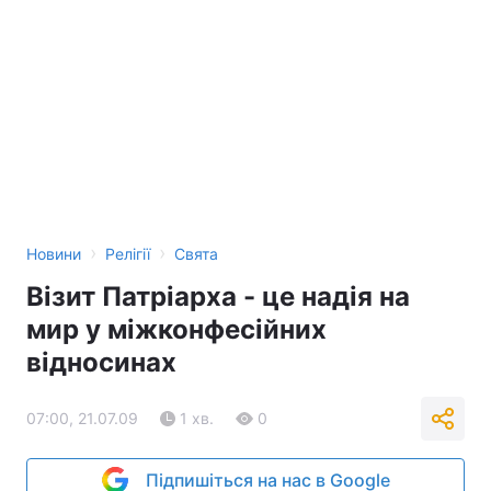
›
›
Новини
Релігії
Свята
Візит Патріарха - це надія на
мир у міжконфесійних
відносинах
07:00, 21.07.09
1 хв.
0
Підпишіться на нас в Google