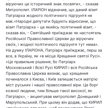
віруючих це історичний знак посвяти», - сказав
Митрополит. ІЛАРІОН відзначив, що даний візит
Патріарха жодного політичного підгрунтя не
Головна
Війна
має.«Народні депутати будують відносини, що
візит Патріарха – це якийсь політичний візит, -
Україна
Політика
сказав він, - Святійший приїжджає як настоятель
Російської Православної Церкви до віруючих
Економіка
Світ
своїх, і жодної політичного підгрунтя тут нема».
На думку ІЛАРІОНА, Патріарх приїжджає, перш за
Спорт
Наука
все, в Україну, як «в місце Хрещення святої Русі».
«Це правильне рішення, бо Патріарх
Техно і зв'язок
Лайт
Московський і Всієї Русі КИРИЛ і вся Російська
Православна Церква визнає, що хрещення
Зброя
Інциденти
починалося з Києва, і Київ залишається матір’ю
Здоров'я
Туризм
міст руських і нашої православної віри. Це борг
кожної людини, тим більше такої високої, як
Цікавинки
Погода
Патріарх», - акцентував митрополит Донецький і
Маріупольський. При цьому він додав, що КИРИЛ
Екологія
Регіони