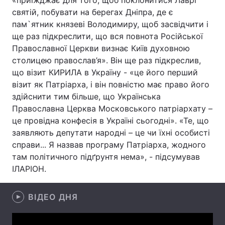
«приїжджає для того, щоб поклонитися Лаврі
святій, побувати на берегах Дніпра, де є
Лонгріди
пам`ятник князеві Володимиру, щоб засвідчити і
ще раз підкреслити, що вся повнота Російської
Відео з Youtube
Статті
Православної Церкви визнає Київ духовною
столицею православ’я». Він ще раз підкреслив,
Інтерв'ю
Думки
що візит КИРИЛА в Україну - «це його перший
візит як Патріарха, і він повністю має право його
Архів
Вакансії
здійснити тим більше, що Українська
Православна Церква Московського патріархату –
Контакти
це провідна конфесія в Україні сьогодні». «Те, що
заявляють депутати народні – це чи їхні особисті
Послуги
справи... Я назвав програму Патріарха, жодного
там політичного підґрунтя нема», - підсумував
ІЛАРІОН.
ВІДЕО ДНЯ