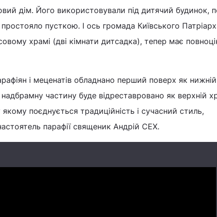
вий дім. Його використовували під дитячий будинок, 
простояло пусткою. І ось громада Київського Патріарх
овому храмі (дві кімнати дитсадка), тепер має повноц
арафіян і меценатів обладнано перший поверх як нижній
надбрамну частину буде відреставровано як верхній х
у якому поєднується традиційність і сучасний стиль,
настоятель парафії священик Андрій СЕХ.