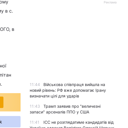
ному
Реклама
у в с.
ОГО, в
ної
пітан
.
11:44
Військова співпраця вийшла на
новий рівень: РФ вже допомагає Ірану
визначати цілі для ударів
11:43
Трамп заявив про "величезні
запаси" арсеналів ППО у США
k
11:41
ICC не розглядатиме кандидатів від
України: адвокат Barristers Олексій Шевчук