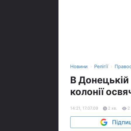
›
›
Новини
Релігії
Право
В Донецькій 
колонії осв
14:21, 17.07.09
2 хв.
2
Підпиш