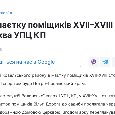
слав`я
маєтку поміщиків XVII–XVIII 
ква УПЦ КП
8
іться на нас в Google
и Ковельського району в маєтку поміщиків XVII–XVIII ст
 Тепер там буде Петро-Павлівський храм.
с-службі Волинської єпархії УПЦ КП, у XVII–XVIII ст. ту
ток поміщиків Вільг. Дорога до садиби пролягала чер
надбрамною домовою церквою. Згодом арку перепланува