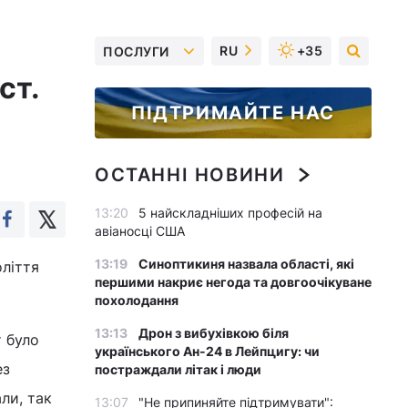
RU
+35
ПОСЛУГИ
ст.
ПІДТРИМАЙТЕ НАС
ОСТАННІ НОВИНИ
13:20
5 найскладніших професій на
авіаносці США
13:19
Синоптикиня назвала області, які
оліття
першими накриє негода та довгоочікуване
похолодання
13:13
Дрон з вибухівкою біля
т було
українського Ан-24 в Лейпцигу: чи
ез
постраждали літак і люди
ли, так
13:07
"Не припиняйте підтримувати":