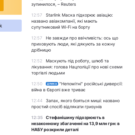
зупинилося, – Reuters
12:57
Starlink Маска підкорює авіацію:
названо авіакомпанії, які мають
k
супутниковий Wi-Fi на борту
12:57
Не завжди про ввічливість: ось що
приховують люди, які дякують за кожну
дрібницю
12:52
Маскують під роботу, шлюб та
лікування: голова Нацполіції про нові схеми
торгівлі людьми
12:50
"Непомітні" російські диверсії:
ДУМКА
війна в Європі вже триває
12:44
Запах, якого бояться миші: названо
простий спосіб відлякати гризунів
12:35
Стефанішину підозрюють в
незаконному збагаченні на 13,9 млн грн: в
НАБУ розкрили деталі