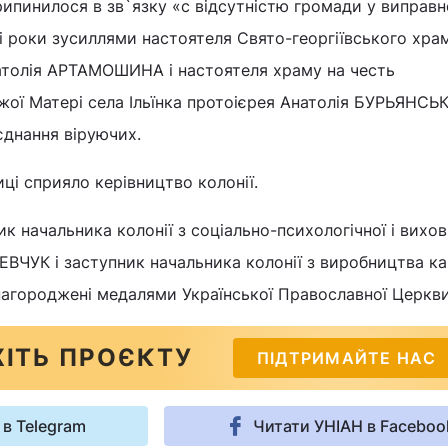
рипинилося в зв`язку «с відсутністю громади у виправ
ні роки зусиллями настоятеля Свято-георгіївського храм
атолія АРТАМОШИНА і настоятеля храму на честь
ої Матері села Ільїнка протоієрея Анатолія БУРЬЯНСЬК
єднання віруючих.
иці сприяло керівництво колонії.
ик начальника колонії з соціально-психологічної і вихов
ВЧУК і заступник начальника колонії з виробництва ка
городжені медалями Української Православної Церкви
ІТЬ ПРОЄКТУ
ПІДТРИМАЙТЕ НАС
 в Telegram
Читати УНІАН в Faceboo