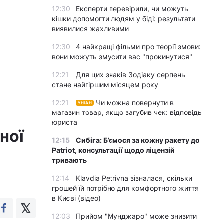
12:30
Експерти перевірили, чи можуть
кішки допомогти людям у біді: результати
виявилися жахливими
12:30
4 найкращі фільми про теорії змови:
вони можуть змусити вас "прокинутися"
12:21
Для цих знаків Зодіаку серпень
стане найгіршим місяцем року
12:21
Чи можна повернути в
УНІАН
магазин товар, якщо загубив чек: відповідь
юриста
ної
12:15
Сибіга: Б’ємося за кожну ракету до
Patriot, консультації щодо ліцензій
тривають
12:14
Klavdia Petrivna зізналася, скільки
грошей їй потрібно для комфортного життя
в Києві (відео)
12:03
Прийом "Мунджаро" може знизити