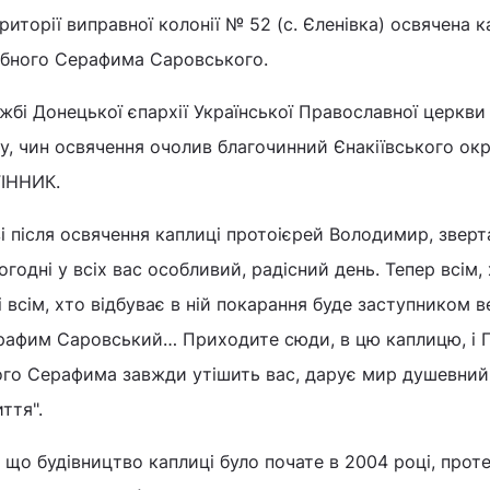
риторії виправної колонії № 52 (с. Єленівка) освячена к
обного Серафима Саровського.
жбі Донецької єпархії Української Православної церкви
, чин освячення очолив благочинний Єнакіївського ок
ГІННИК.
і після освячення каплиці протоієрей Володимир, звер
ьогодні у всіх вас особливий, радісний день. Тепер всім,
і всім, хто відбуває в ній покарання буде заступником 
рафим Саровський… Приходите сюди, в цю каплицю, і 
го Серафима завжди утішить вас, дарує мир душевний 
ття".
 що будівництво каплиці було почате в 2004 році, прот