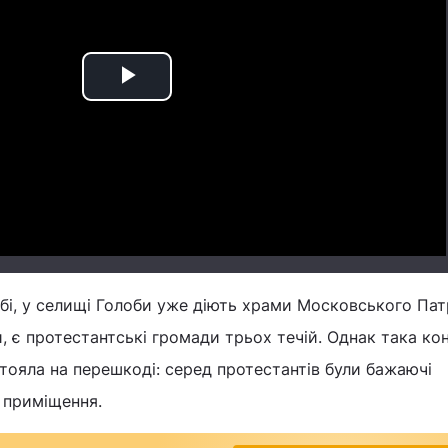
Play
Video
бі, у селищі Голоби уже діють храми Московського Пат
 є протестантські громади трьох течій. Однак така ко
стояла на перешкоді: серед протестантів були бажаючі
 приміщення.