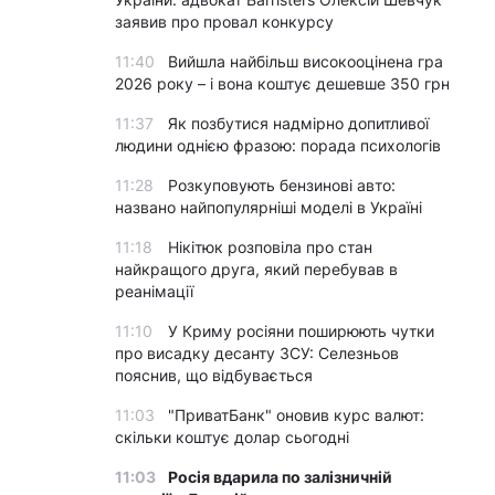
заявив про провал конкурсу
11:40
Вийшла найбільш високооцінена гра
2026 року – і вона коштує дешевше 350 грн
11:37
Як позбутися надмірно допитливої
людини однією фразою: порада психологів
11:28
Розкуповують бензинові авто:
названо найпопулярніші моделі в Україні
11:18
Нікітюк розповіла про стан
найкращого друга, який перебував в
реанімації
11:10
У Криму росіяни поширюють чутки
про висадку десанту ЗСУ: Селезньов
пояснив, що відбувається
11:03
"ПриватБанк" оновив курс валют:
скільки коштує долар сьогодні
11:03
Росія вдарила по залізничній