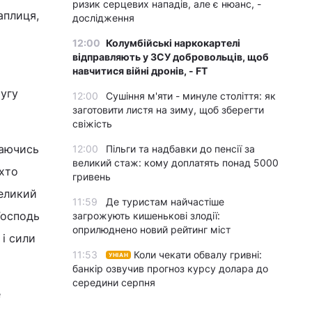
ризик серцевих нападів, але є нюанс, -
аплиця,
дослідження
12:00
Колумбійські наркокартелі
відправляють у ЗСУ добровольців, щоб
навчитися війні дронів, - FT
ругу
12:00
Сушіння м'яти - минуле століття: як
заготовити листя на зиму, щоб зберегти
свіжість
таючись
12:00
Пільги та надбавки до пенсії за
великий стаж: кому доплатять понад 5000
 хто
гривень
великий
11:59
Де туристам найчастіше
Господь
загрожують кишенькові злодії:
оприлюднено новий рейтинг міст
і сили
11:53
Коли чекати обвалу гривні:
УНІАН
банкір озвучив прогноз курсу долара до
середини серпня
е