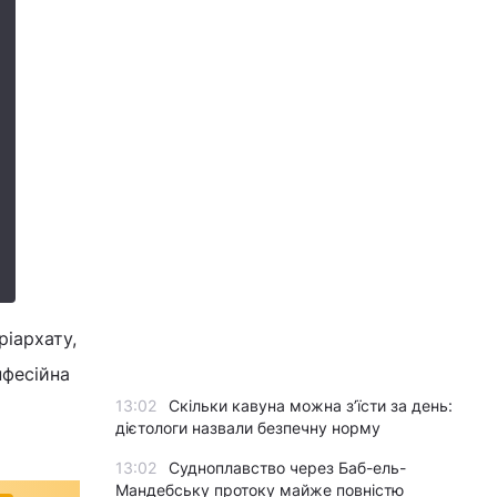
ріархату,
нфесійна
13:02
Скільки кавуна можна з’їсти за день:
дієтологи назвали безпечну норму
13:02
Судноплавство через Баб-ель-
Мандебську протоку майже повністю