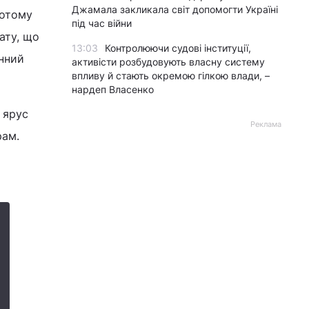
Джамала закликала світ допомогти Україні
потому
під час війни
ату, що
13:03
Контролюючи судові інституції,
інний
активісти розбудовують власну систему
впливу й стають окремою гілкою влади, –
нардеп Власенко
 ярус
Реклама
рам.