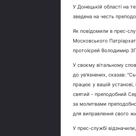
У Донецькій області на те
зведена на честь препод
Як повідомили в прес-слу
Московського Патріархату
протоієрей Володимир З
У своєму вітальному слов
до ув’язнених, сказав: "С
працює у вашій установі, 
святий - преподобний Се
за молитвами преподобно
для виправлення свого жи
У прес-службі відзначили,