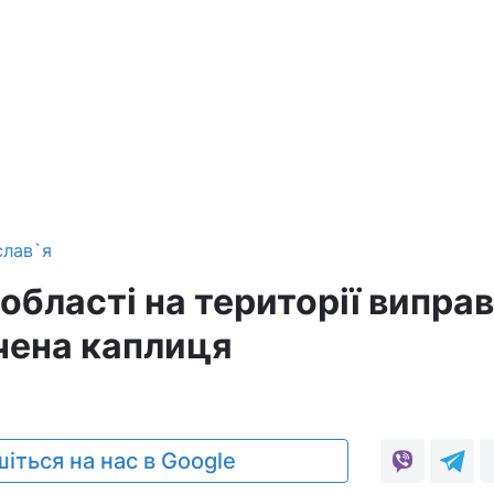
слав`я
області на території виправ
ячена каплиця
іться на нас в Google