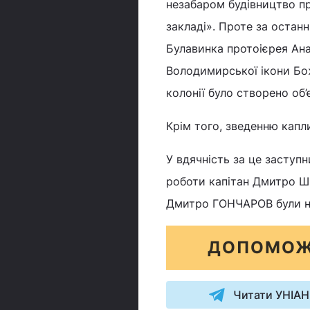
незабаром будівництво п
закладі». Проте за остан
Булавинка протоієрея Ан
Володимирської ікони Бож
колонії було створено об’
Крім того, зведенню капл
У вдячність за це заступн
роботи капітан Дмитро ШЕ
Дмитро ГОНЧАРОВ були на
ДОПОМОЖ
Читати УНІАН