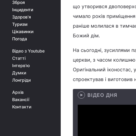
Зброя
що утворився двоповерхо
Інциденти
чимало років приміщення 
Здоров'я
Туризм
раніше молилася в тимчас
Цікавинки
Божий дім.
Погода
На сьогодні, зусиллями п
Відео з Youtube
Статті
церкви, з часом колишню 
Інтерв'ю
Оригінальний іконостас, 
Думки
спроектував і виготовив 
Лонгріди
Архів
ВІДЕО ДНЯ
Вакансії
Контакти