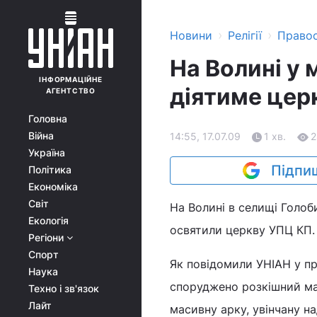
›
›
Новини
Релігії
Право
На Волині у 
ІНФОРМАЦІЙНЕ
діятиме цер
АГЕНТСТВО
Головна
Війна
14:55, 17.07.09
1 хв.
2
Україна
Підпиш
Політика
Економіка
Світ
На Волині в селищі Голоб
Екологія
освятили церкву УПЦ КП.
Регіони
Спорт
Як повідомили УНІАН у пре
Наука
споруджено розкішний має
Техно і зв'язок
Лайт
масивну арку, увінчану 