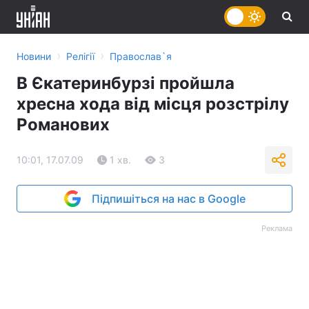
›
›
Новини
Релігії
Православ`я
В Єкатеринбурзі пройшла
хресна хода від місця розстрілу
Романових
10:01, 17.07.09
1 хв.
3
Підпишіться на нас в Google
Реклама