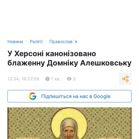
›
›
Новини
Релігії
Православ`я
У Херсоні канонізовано
блаженну Домніку Алешковську
12:34, 16.07.09
1 хв.
3
Підпишіться на нас в Google