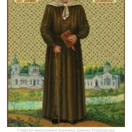
У Херсоні канонізовано блаженну Домніку Алешковську