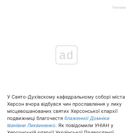
Реклама
ad
У Свято-Духівскому кафедральному соборі міста
Херсон вчора відбувся чин прославлення у лику
місцевошанованих святих Херсонської єпархії
подвижниці благочестя
блаженної Домніки
Іванівни Ликвиненко.
Як повідомили УНІАН у
Херсонській єпархії Української Правосланої