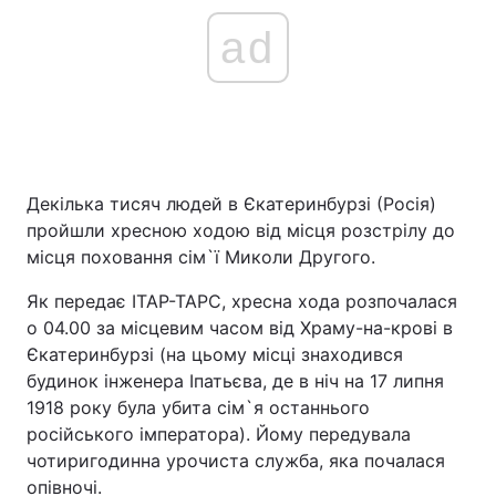
ad
Декілька тисяч людей в Єкатеринбурзі (Росія)
пройшли хресною ходою від місця розстрілу до
місця поховання сім`ї Миколи Другого.
Як передає ІТАР-ТАРС, хресна хода розпочалася
о 04.00 за місцевим часом від Храму-на-крові в
Єкатеринбурзі (на цьому місці знаходився
будинок інженера Іпатьєва, де в ніч на 17 липня
1918 року була убита сім`я останнього
російського імператора). Йому передувала
чотиригодинна урочиста служба, яка почалася
опівночі.