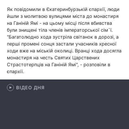
Як повідомили в Єкатеринбурзькій єпархії, люди
йшли з молитвою вулицями міста до монастиря
на Ганіній Ямі - на цьому місці після вбивства
Головна
Війна
були знищені тіла членів імператорської сім`ї.
"Багатолюдно хода зустріла світанок в дорозі, а
Україна
Політика
перші промені сонця застали учасників хресної
Економіка
Світ
ходи вже на міській околиці. Вранці хода досягла
монастиря на честь Святих Царствених
Спорт
Наука
Страстотерпців на Ганіній Ямі", - розповіли в
єпархії.
Техно і зв'язок
Лайт
ВІДЕО ДНЯ
Зброя
Інциденти
Здоров'я
Туризм
Цікавинки
Погода
Екологія
Регіони