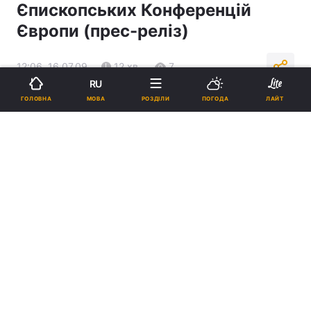
Єпископських Конференцій
Європи (прес-реліз)
12:06, 16.07.09
12 хв.
7
RU
МОВА
ГОЛОВНА
РОЗДІЛИ
ПОГОДА
ЛАЙТ
Підпишіться на нас в Google
Реклама
ad