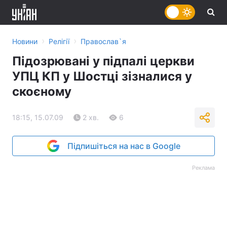
›
›
Новини
Релігії
Православ`я
Підозрювані у підпалі церкви
УПЦ КП у Шостці зізналися у
скоєному
18:15, 15.07.09
2 хв.
6
Підпишіться на нас в Google
Реклама