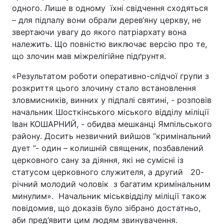
одного. Лише в одному їхні свідчення сходяться
– для підпалу вони обрали дерев‘яну церкву, не
звертаючи увагу до якого патріархату вона
Головна
Війна
належить. Що повністю виключає версію про те,
що злочин мав міжрелігійне підґрунтя.
Україна
Політика
«Результатом роботи оперативно-слідчої групи з
Економіка
Світ
розкриття цього злочину стало встановлення
зловмисників, винних у підпалі святині, - розповів
Спорт
Наука
начальник Шосткінського міського відділу міліції
Іван КОШАРНИЙ, - обидва мешканці Ямпільського
Техно і зв'язок
Лайт
району. Досить незвичний вийшов “кримінальний
дует ”- один – колишній священик, позбавлений
Зброя
Інциденти
церковного сану за діяння, які не сумісні із
статусом церковного служителя, а другий 20-
Здоров'я
Туризм
річний молодий чоловік з багатим кримінальним
минулим». Начальник міськвідділу міліції також
Цікавинки
Погода
повідомив, що доказів було зібрано достатньо,
Екологія
Регіони
аби пред’явити цим людям звинувачення.