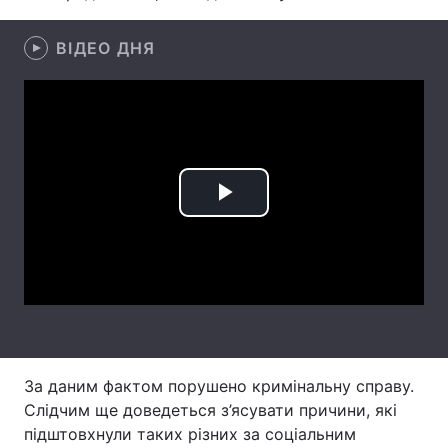
Лонгріди
ВІДЕО ДНЯ
Відео з Youtube
Статті
Інтерв'ю
Думки
Архів
Вакансії
Play
Контакти
Video
Послуги
За даним фактом порушено кримінальну справу.
Слідчим ще доведеться з’ясувати причини, які
підштовхнули таких різних за соціальним