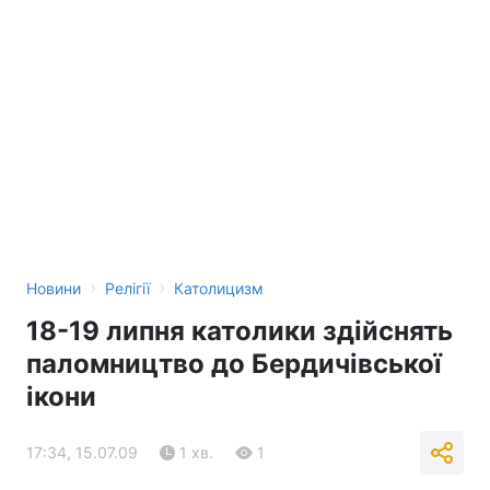
›
›
Новини
Релігії
Католицизм
18-19 липня католики здійснять
паломництво до Бердичівської
ікони
17:34, 15.07.09
1 хв.
1