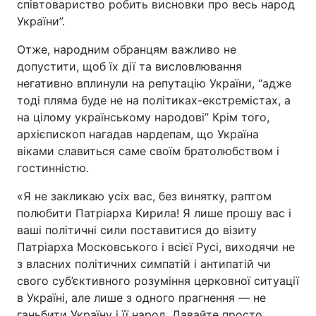
співтовариство робить висновки про весь народ
України”.
Отже, народним обранцям важливо не
допустити, щоб їх дії та висловлювання
негативно вплинули на репутацію України, “адже
тоді пляма буде не на політиках-екстремістах, а
на цілому українському народові” Крім того,
архієпископ нагадав нардепам, що Україна
віками славиться саме своїм братолюбством і
гостинністю.
«Я не закликаю усіх вас, без винятку, раптом
полюбити Патріарха Кирила! Я лише прошу вас і
ваші політичні сили поставитися до візиту
Патріарха Московського і всієї Русі, виходячи не
з власних політичних симпатій і антипатій чи
свого суб’єктивного розуміння церковної ситуації
в Україні, але лише з одного прагнення — не
ганьбити Україну і її народ. Давайте просто