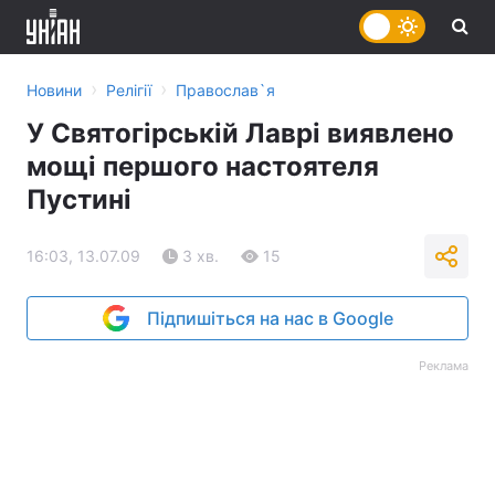
›
›
Новини
Релігії
Православ`я
У Святогірській Лаврі виявлено
мощі першого настоятеля
Пустині
16:03, 13.07.09
3 хв.
15
Підпишіться на нас в Google
Реклама