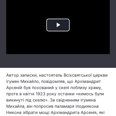
Лонгріди
Відео з Youtube
Статті
Play
Інтерв'ю
Думки
Video
Архів
Вакансії
Контакти
Послуги
Автор записки, настоятель Всіхсвятської церкви
ігумен Михайло, повідомляв, що Архімандрит
Арсеній був похований у скелі поблизу храму,
проте в квітні 1923 року останки «кимось були
викинуті під скелю». За свідченням ігумена
Михайла, він попросив паламаря іподиякона
Никона зібрати мощі Архімандрита Арсенія, які