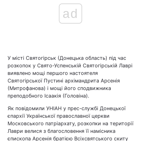
ad
У місті Святогірськ (Донецька область) під час
розкопок у Свято-Успенській Святогірській Лаврі
виявлено мощі першого настоятеля
Святогірської Пустині архімандрита Арсенія
(Митрофанова) і мощі його сподвижника
преподобного Ісаакія (Головіна).
Як повідомили УНІАН у прес-службі Донецької
єпархії Української православної церкви
Московського патріархату, розкопки на території
Лаври велися з благословення її намісника
єпископа Арсенія братією Всіхсвятського скиту