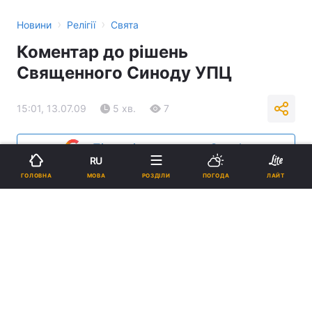
›
›
Новини
Релігії
Свята
Коментар до рішень
Священного Синоду УПЦ
15:01, 13.07.09
5 хв.
7
Підпишіться на нас в Google
RU
МОВА
ГОЛОВНА
РОЗДІЛИ
ПОГОДА
ЛАЙТ
Реклама
ad