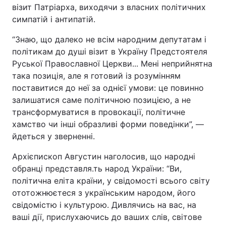
візит Патріарха, виходячи з власних політичних
симпатій і антипатій.
“Знаю, що далеко не всім народним депутатам і
політикам до душі візит в Україну Предстоятеля
Руської Православної Церкви... Мені неприйнятна
така позиція, але я готовий із розумінням
поставитися до неї за однієї умови: це повинно
залишатися саме політичною позицією, а не
трансформуватися в провокації, політичне
хамство чи інші образливі форми поведінки”, —
йдеться у зверненні.
Архієпископ Августин наголосив, що народні
обранці представля.ть народ України: “Ви,
політична еліта країни, у свідомості всього світу
ототожнюєтеся з українським народом, його
свідомістю і культурою. Дивлячись на вас, на
ваші дії, прислухаючись до ваших слів, світове