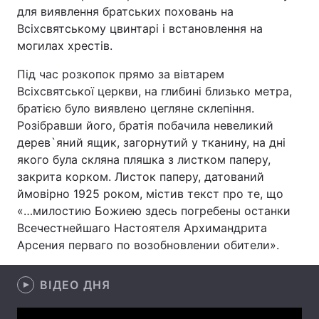
для виявлення братських поховань на
Всіхсвятському цвинтарі і встановлення на
могилах хрестів.
Головна
Війна
Під час розкопок прямо за вівтарем
Всіхсвятської церкви, на глибині близько метра,
Україна
Політика
братією було виявлено цегляне склепіння.
Економіка
Світ
Розібравши його, братія побачила невеликий
дерев`яний ящик, загорнутий у тканину, на дні
Спорт
Наука
якого була скляна пляшка з листком паперу,
закрита корком. Листок паперу, датований
Техно і зв'язок
Лайт
ймовірно 1925 роком, містив текст про те, що
«…милостию Божиею здесь погребены останки
Зброя
Інциденти
Всечестнейшаго Настоятеля Архимандрита
Арсения перваго по возобновлении обители».
Здоров'я
Туризм
Цікавинки
Погода
ВІДЕО ДНЯ
Екологія
Регіони