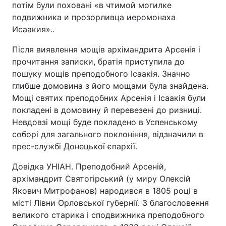
потім були поховані «в чтимой могилке
подвижника и прозорливца иеромонаха
Тема оформлення
Исаакия»..
Після виявлення мощів архімандрита Арсенія і
прочитання записки, братія приступила до
пошуку мощів преподобного Ісаакія. Значно
глибше домовина з його мощами була знайдена.
Мощі святих преподобних Арсенія і Ісаакія були
покладені в домовину й перевезені до ризниці.
Невдовзі мощі буде покладено в Успенському
соборі для загального поклоніння, відзначили в
прес-службі Донецької єпархії.
Довідка УНІАН. Преподобний Арсеній,
архімандрит Святогірський (у миру Олексій
Якович Митрофанов) народився в 1805 році в
місті Лівни Орловської губернії. З благословення
великого старика і сподвижника преподобного