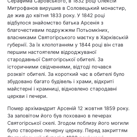
Серафима Саровського, в 1832 році Олексій
Митрофанов вирушив в Соловецький монастир,
де жив до квітня 1833 року. У 1842 році
відбулося знайомство батька Арсенія з
благочестивим подружжям Потьомкіних,
власниками Святогірського маєтку в Харківській
губернії. За їх клопотанням у 1844 році він став
першим настоятелем відроджуваної
стародавньої Святогірської обителі. За
історичними свідченнями, відтоді почався
розквіт обителі. За короткий час в обителі було
збудовано багато будівель і храми, відкриті
майстерні і крамниці, відновлено стародавні
церкви і печери.
Помер архімандрит Арсеній 12 жовтня 1859 року.
За заповітом його був поховано в печерах
Святогірської скелі. Згодом поблизу його могили
було створено печерну церкву. Перед закриттям