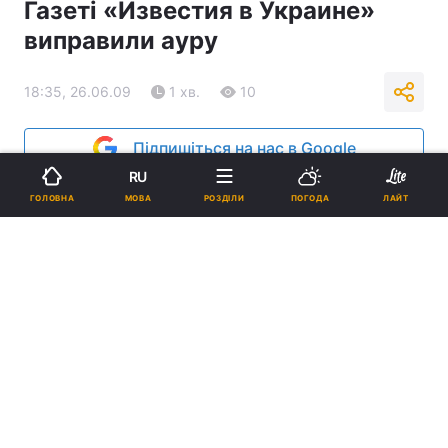
Газеті «Известия в Украине»
виправили ауру
18:35, 26.06.09
1 хв.
10
Підпишіться на нас в Google
RU
Реклама
МОВА
ГОЛОВНА
РОЗДІЛИ
ПОГОДА
ЛАЙТ
ad