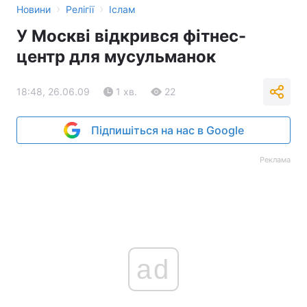
›
›
Новини
Релігії
Іслам
У Москві відкрився фітнес-
центр для мусульманок
18:48, 26.06.09
1 хв.
22
Підпишіться на нас в Google
Реклама
ad