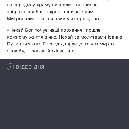
на середину храму винесли іконописне
зображення благовірного князя, яким
Митрополит благословив усіх присутніх.
Головна
Війна
«Нехай Бог почує наші прохання і пошле
кожному життя вічне. Нехай за молитвами Іоанна
Україна
Політика
Путивльського Господь дарує усім нам мир та
Економіка
Світ
спокій», – сказав Архіпастир.
Спорт
Наука
ВІДЕО ДНЯ
Техно і зв'язок
Лайт
Зброя
Інциденти
Здоров'я
Туризм
Цікавинки
Погода
Екологія
Регіони