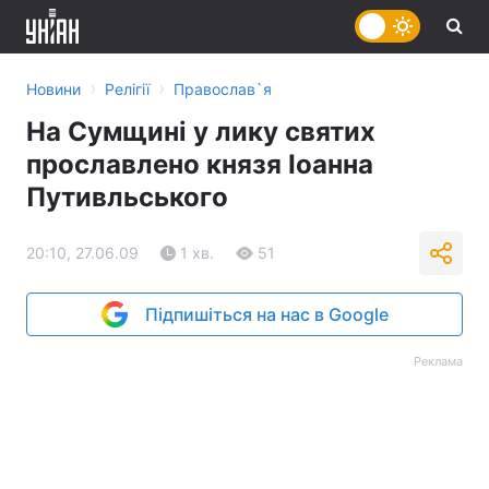
›
›
Новини
Релігії
Православ`я
На Сумщині у лику святих
прославлено князя Іоанна
Путивльського
20:10, 27.06.09
1 хв.
51
Підпишіться на нас в Google
Реклама