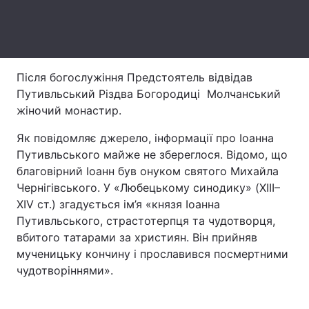
Лонгріди
Відео з Youtube
Статті
Після богослужіння Предстоятель відвідав
Путивльський Різдва Богородиці Молчанський
Інтерв'ю
Думки
жіночий монастир.
Архів
Вакансії
Як повідомляє джерело, інформації про Іоанна
Путивльського майже не збереглося. Відомо, що
Контакти
благовірний Іоанн був онуком святого Михайла
Послуги
Чернігівського. У «Любецькому синодику» (XIII–
XIV ст.) згадується ім’я «князя Іоанна
Путивльського, страстотерпця та чудотворця,
вбитого татарами за християн. Він прийняв
мученицьку кончину і прославився посмертними
чудотворіннями».