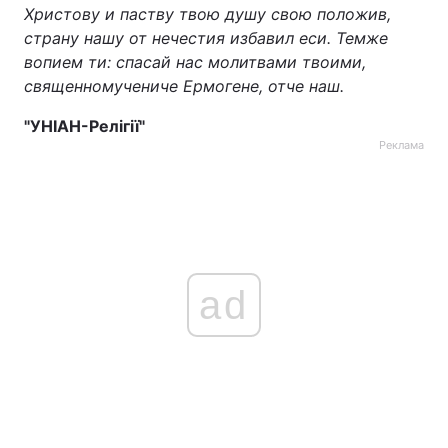
Христову и паству твою душу свою положив,
страну нашу от нечестия избавил еси. Темже
вопием ти: спасай нас молитвами твоими,
священномучениче Ермогене, отче наш.
"УНІАН-Релігії"
Реклама
ad