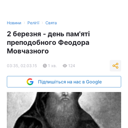
›
›
Новини
Релігії
Свята
2 березня - день пам'яті
преподобного Феодора
Мовчазного
03:35, 02.03.15
1 хв.
124
Підпишіться на нас в Google