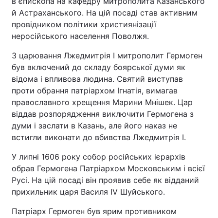
в єпископа на кафедру митрополита Казанського
й Астраханського. На цій посаді став активним
провідником політики християнізації
неросійського населення Поволжя.
З царювання Лжедмитрія I митрополит Гермоген
був включений до складу боярської думи як
відома і впливова людина. Святий виступав
проти обрання патріархом Ігнатія, вимагав
православного хрещення Марини Мнішек. Цар
віддав розпорядження виключити Гермогена з
думи і заслати в Казань, але його наказ не
встигли виконати до вбивства Лжедмитрія I.
У липні 1606 року собор російських ієрархів
обрав Гермогена Патріархом Московським і всієї
Русі. На цій посаді він проявив себе як відданий
прихильник царя Василя IV Шуйського.
Патріарх Гермоген був ярим противником