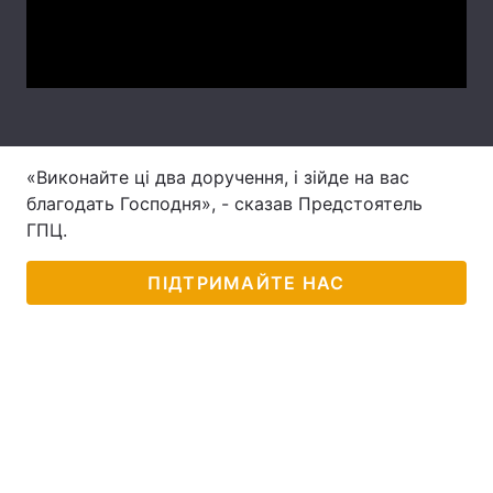
Video
Лонгріди
Відео з Youtube
Статті
Інтерв'ю
Думки
«Виконайте ці два доручення, і зійде на вас
Архів
Вакансії
благодать Господня», - сказав Предстоятель
ГПЦ.
Контакти
ПІДТРИМАЙТЕ НАС
Послуги