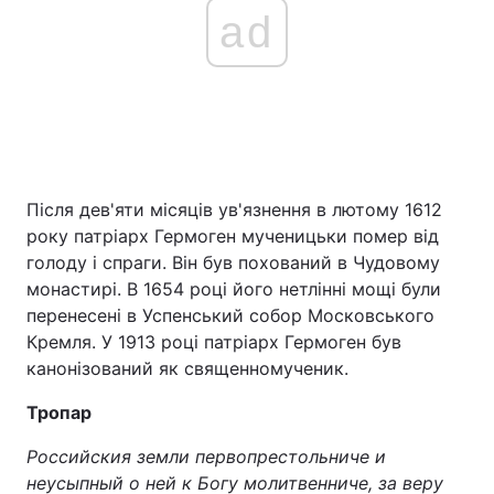
ad
Після дев'яти місяців ув'язнення в лютому 1612
року патріарх Гермоген мученицьки помер від
голоду і спраги. Він був похований в Чудовому
монастирі. В 1654 році його нетлінні мощі були
перенесені в Успенський собор Московського
Кремля. У 1913 році патріарх Гермоген був
канонізований як священномученик.
Тропар
Российския земли первопрестольниче и
неусыпный о ней к Богу молитвенниче, за веру