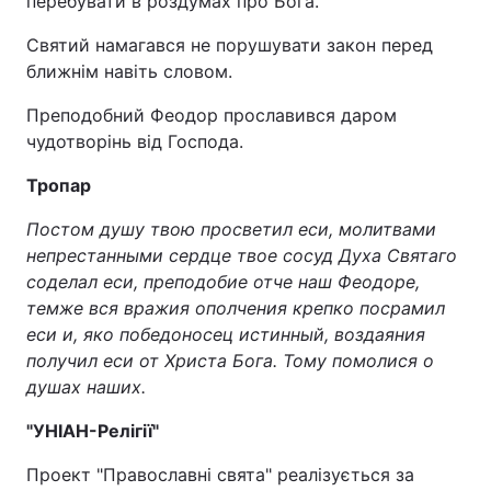
перебувати в роздумах про Бога.
Святий намагався не порушувати закон перед
ближнім навіть словом.
Преподобний Феодор прославився даром
чудотворінь від Господа.
Тропар
Постом душу твою просветил еси, молитвами
непрестанными сердце твое сосуд Духа Святаго
соделал еси, преподобие отче наш Феодоре,
темже вся вражия ополчения крепко посрамил
еси и, яко победоносец истинный, воздаяния
получил еси от Христа Бога. Тому помолися о
душах наших.
"УНІАН-Релігії"
Проект "Православні свята" реалізується за