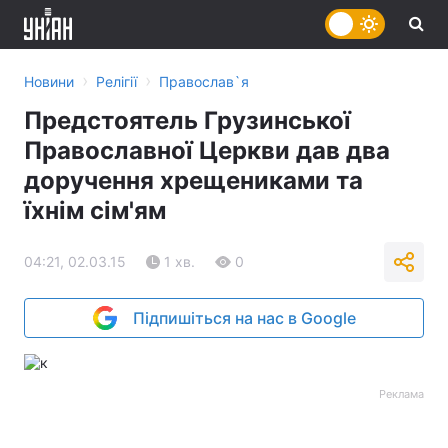
›
›
Новини
Релігії
Православ`я
Предстоятель Грузинської
Православної Церкви дав два
доручення хрещениками та
їхнім сім'ям
04:21, 02.03.15
1 хв.
0
Підпишіться на нас в Google
Реклама