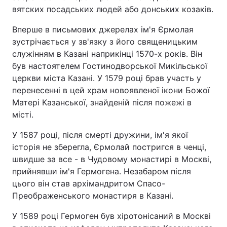
вятских посадських людей або донських козаків.
Вперше в письмових джерелах ім'я Єрмолая
зустрічається у зв'язку з його священицьким
служінням в Казані наприкінці 1570-х років. Він
був настоятелем Гостинодворської Микільської
церкви міста Казані. У 1579 році брав участь у
перенесенні в цей храм новоявленої ікони Божої
Матері Казанської, знайденій після пожежі в
місті.
У 1587 році, після смерті дружини, ім'я якої
історія не зберегла, Єрмолай постригся в ченці,
швидше за все - в Чудовому монастирі в Москві,
прийнявши ім'я Гермогена. Незабаром після
цього він став архімандритом Спасо-
Преображенського монастиря в Казані.
У 1589 році Гермоген був хіротонісаний в Москві