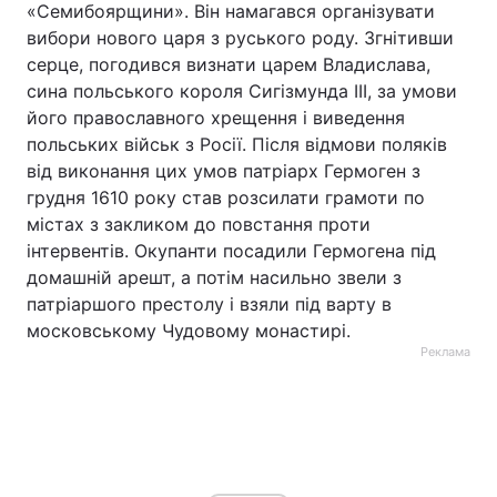
«Семибоярщини». Він намагався організувати
вибори нового царя з руського роду. Згнітивши
серце, погодився визнати царем Владислава,
сина польського короля Сигізмунда III, за умови
його православного хрещення і виведення
польських військ з Росії. Після відмови поляків
від виконання цих умов патріарх Гермоген з
грудня 1610 року став розсилати грамоти по
містах з закликом до повстання проти
інтервентів. Окупанти посадили Гермогена під
домашній арешт, а потім насильно звели з
патріаршого престолу і взяли під варту в
московському Чудовому монастирі.
Реклама