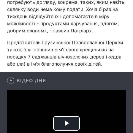
потребують догляду, зокрема, таких, яким навіть
склянку води нема кому подати. Хоча б раз на
тиждень відвідуйте їх і допомагаєте в міру
можливості - продуктами харчування, одягом,
Головна
Війна
добрим словом», - заявив Патріарх.
Україна
Політика
Предстоятель Грузинської Православної Церкви
також благословив сім'ї своїх хрещеників на
Економіка
Світ
посадку 7 саджанців вічнозелених дерев (кедра
або їли) в ім'я благополуччя своїх дітей.
Спорт
Наука
Техно і зв'язок
Лайт
ВІДЕО ДНЯ
Зброя
Інциденти
Здоров'я
Туризм
Цікавинки
Погода
Play
Екологія
Регіони