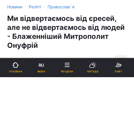
›
›
Новини
Релігії
Православ`я
Ми відвертаємось від єресей,
але не відвертаємось від людей
- Блаженніший Митрополит
Онуфрій
17:04, 01.03.15
1 хв.
452
RU
МОВА
ГОЛОВНА
РОЗДІЛИ
ПОГОДА
ЛАЙТ
Підпишіться на нас в Google
Ми відвертаємось від єресей, але не відвертаємось від людей -
Блаженніший Митрополит Онуфрій
Реклама