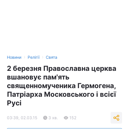
›
›
Новини
Релігії
Свята
2 березня Православна церква
вшановує пам'ять
священномученика Гермогена,
Патріарха Московського і всієї
Русі
03:39, 02.03.15
3 хв.
152