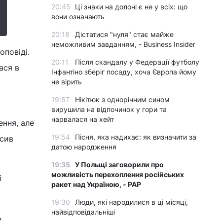
20:45
Ці знаки на долоні є не у всіх: що
вони означають
20:18
Дістатися "нуля" стає майже
неможливим завданням, - Business Insider
оповіді.
20:11
Після скандалу у Федерації футболу
ася в
Інфантіно зберіг посаду, хоча Європа йому
не вірить
19:57
Нікітюк з однорічним сином
вирушила на відпочинок у гори та
нарвалася на хейт
ення, але
19:54
Пісня, яка надихає: як визначити за
осив
датою народження
19:35
У Польщі заговорили про
можливість перехоплення російських
і
ракет над Україною, - PAP
19:30
Люди, які народилися в ці місяці,
найвідповідальніші
ь