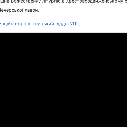
шив Божественну літургію в Хрестовоздвиженському 
ечерської лаври.
маційно-просвітницький відділ УПЦ.