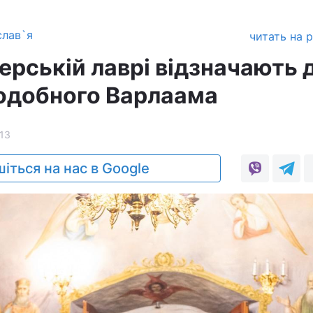
слав`я
читать на 
ерській лаврі відзначають 
подобного Варлаама
13
іться на нас в Google