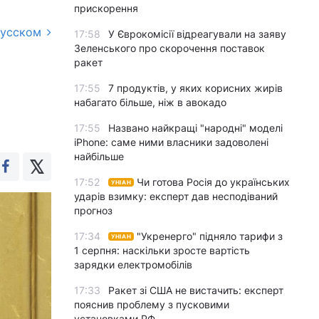
прискорення
русском
17:58
У Єврокомісії відреагували на заяву
Зеленського про скорочення поставок
ракет
17:55
7 продуктів, у яких корисних жирів
набагато більше, ніж в авокадо
17:55
Названо найкращі "народні" моделі
iPhone: саме ними власники задоволені
найбільше
17:52
Чи готова Росія до українських
УНІАН
ударів взимку: експерт дав несподіваний
прогноз
17:34
"Укренерго" підняло тарифи з
УНІАН
1 серпня: наскільки зросте вартість
зарядки електромобілів
17:33
Ракет зі США не вистачить: експерт
пояснив проблему з пусковими
установками РФ