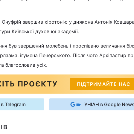
Онуфрій звершив хіротонію у диякона Антонія Ковшара
тури Київської духовної академії.
ня був звершений молебень і проспівано величання біл
лаама, ігумена Печерського. Після чого Архіпастир пр
а благословив усіх.
ІТЬ ПРОЄКТУ
ПІДТРИМАЙТЕ НАС
 в Telegram
УНІАН в Google New
ІВ