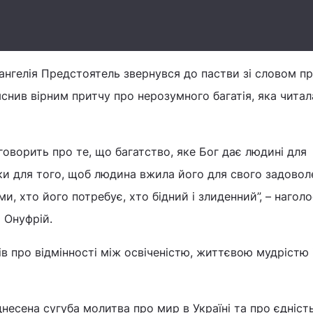
ангелія Предстоятель звернувся до пастви зі словом пр
нив вірним притчу про нерозумного багатія, яка читал
говорить про те, що багатство, яке Бог дає людині для
льки для того, щоб людина вжила його для свого задовол
и, хто його потребує, хто бідний і злиденний”, – нагол
 Онуфрій.
в про відмінності між освіченістю, життєвою мудрістю 
днесена сугуба молитва про мир в Україні та про єдніст