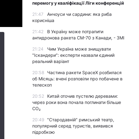
перемогу у кваліфікації Ліги конференцій
21:47
Анчоуси чи сардини: яка риба
корисніша
21:42
В Україну може потрапити
антидронова ракета CM-70 з Канади, - ЗМІ
21:24
Чим Україна може знищувати
"Іскандери": експерти назвали єдиний
реальний варіант
20:58
Частина ракети SpaceX розбилася
об Місяць: вчені розповіли про побачене в
телескоп
20:52
Китай оточив пустелю деревами:
через роки вона почала поглинати більше
CO₂
20:49
"Стародавній" римський театр,
популярний серед туристів, виявився
підробкою