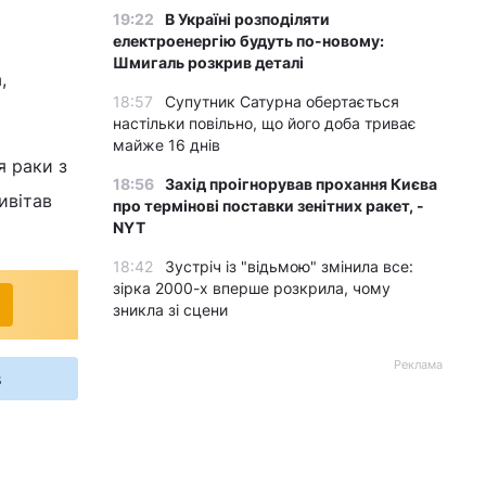
19:22
В Україні розподіляти
електроенергію будуть по-новому:
Шмигаль розкрив деталі
,
18:57
Супутник Сатурна обертається
настільки повільно, що його доба триває
майже 16 днів
я раки з
18:56
Захід проігнорував прохання Києва
ивітав
про термінові поставки зенітних ракет, -
NYT
18:42
Зустріч із "відьмою" змінила все:
зірка 2000-х вперше розкрила, чому
зникла зі сцени
Реклама
s