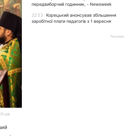
передвиборчий годинник, - Newsweek
22:53
Корецький анонсував збільшення
заробітної плати педагогів з 1 вересня
Реклама
ch.ua
ший