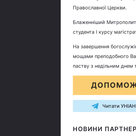
Православної Церкви.
Блаженніший Митрополит 
студента I курсу магістра
На завершення богослужін
мощами преподобного Вар
паству з недільним днем т
ДОПОМОЖ
Читати УНІАН
НОВИНИ ПАРТНЕР