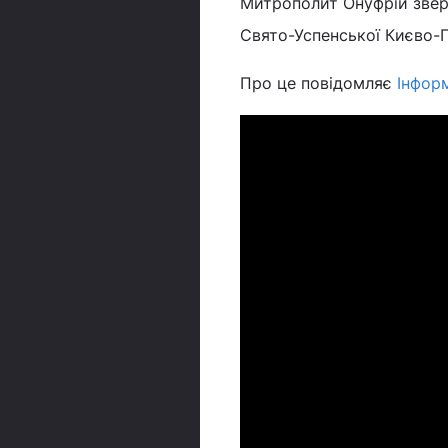
Митрополит Онуфрій звер
Свято-Успенської Києво-П
Про це повідомляє
Інфор