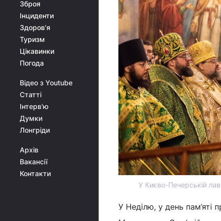
Зброя
Інциденти
Здоров'я
Туризм
Цікавинки
Погода
Відео з Youtube
Статті
Інтерв'ю
Думки
Лонгріди
Архів
Вакансії
Контакти
У Києво-Печерській лав
У Неділю, у день пам’яті