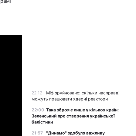
храмі
22:12
Міф зруйновано: скільки насправді
можуть працювати ядерні реактори
22:00
Така зброя є лише у кількох країн:
Зеленський про створення української
балістики
21:57
"Динамо" здобуло важливу