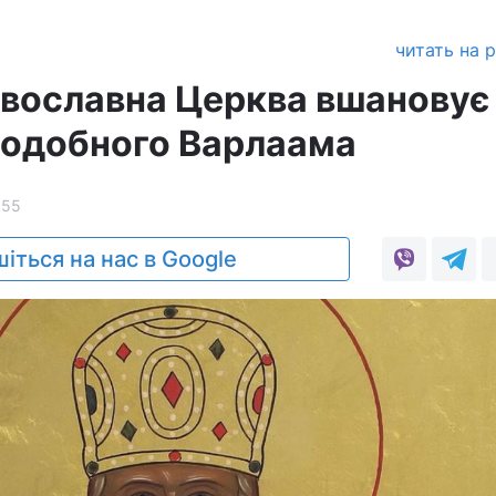
читать на 
авославна Церква вшановує
подобного Варлаама
655
іться на нас в Google