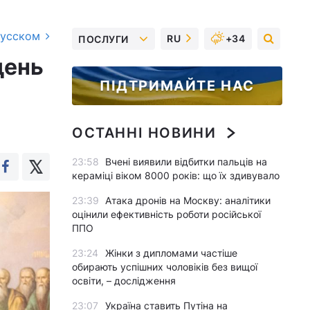
русском
RU
+34
ПОСЛУГИ
день
ПІДТРИМАЙТЕ НАС
ОСТАННІ НОВИНИ
23:58
Вчені виявили відбитки пальців на
кераміці віком 8000 років: що їх здивувало
23:39
Атака дронів на Москву: аналітики
оцінили ефективність роботи російської
ППО
23:24
Жінки з дипломами частіше
обирають успішних чоловіків без вищої
освіти, – дослідження
23:07
Україна ставить Путіна на