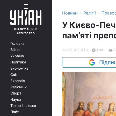
›
›
Новини
Релігії
Право
У Києво-Печ
ІНФОРМАЦІЙНЕ
пам’яті пре
АГЕНТСТВО
Головна
Війна
13:29, 02.12.18
1 хв.
8
Україна
Підпиш
Політика
Економіка
Світ
Екологія
Регіони
Спорт
Наука
Техно і зв'язок
Лайт