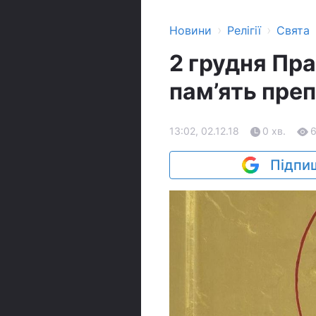
›
›
Новини
Релігії
Свята
2 грудня Пр
пам’ять пре
13:02, 02.12.18
0 хв.
Підпиш