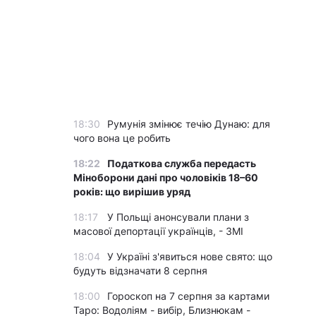
18:30
Румунія змінює течію Дунаю: для
чого вона це робить
18:22
Податкова служба передасть
Міноборони дані про чоловіків 18–60
років: що вирішив уряд
18:17
У Польщі анонсували плани з
масової депортації українців, - ЗМІ
18:04
У Україні з'явиться нове свято: що
будуть відзначати 8 серпня
18:00
Гороскоп на 7 серпня за картами
Таро: Водоліям - вибір, Близнюкам -