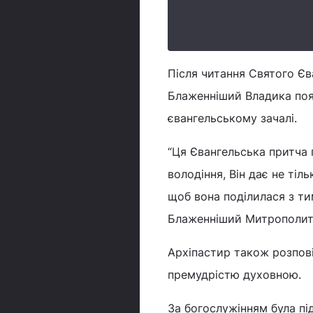
Після читання Святого Єв
Блаженніший Владика пояс
євангельському зачалі.
“Ця Євангельська притча 
володіння, Він дає не ті
щоб вона поділилася з тим
Блаженніший Митрополит
Архіпастир також розпові
премудрістю духовною.
За богослужінням була пі