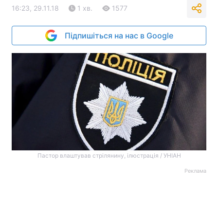
16:23, 29.11.18
1 хв.
1577
Підпишіться на нас в Google
Пастор влаштував стрілянину, ілюстрація / УНІАН
Реклама