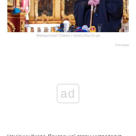
Митрополит Павел / news.church.ua
Реклама
ad