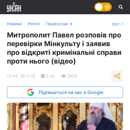
›
›
Новини
Релігії
Православ`я
рус
Митрополит Павел розповів про
перевірки Мінкульту і заявив
про відкриті кримінальні справи
проти нього (відео)
17:44, 29.11.18
2 хв.
2853
Підпишіться на нас в Google