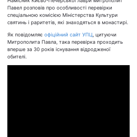
Намісник Києво-Печерської лаври митрополит
Павел розповів про особливості перевірки
спеціальною комісією Міністерства Культури
святинь і раритетів, які знаходяться в монастирі.
Головна
Війна
Як повідомляє
офіційний сайт УПЦ
, цитуючи
Україна
Політика
Митрополита Павла, така перевірка проходить
вперше за 30 років існування відродженої
Економіка
Світ
обителі.
Спорт
Наука
Техно і зв'язок
Лайт
Зброя
Інциденти
Здоров'я
Туризм
Цікавинки
Погода
Екологія
Регіони