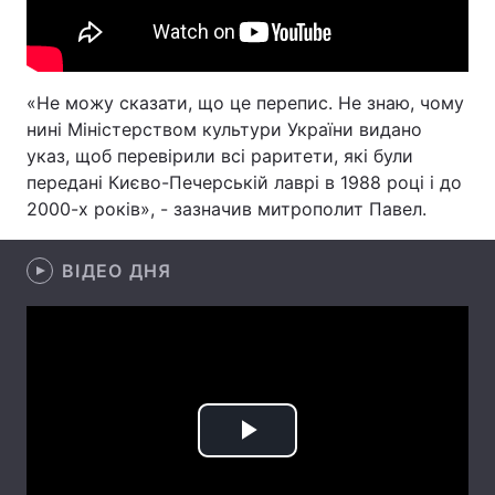
Лонгріди
«Не можу сказати, що це перепис. Не знаю, чому
Відео з Youtube
Статті
нині Міністерством культури України видано
Інтерв'ю
Думки
указ, щоб перевірили всі раритети, які були
передані Києво-Печерській лаврі в 1988 році і до
Архів
Вакансії
2000-х років», - зазначив митрополит Павел.
Контакти
ВІДЕО ДНЯ
Послуги
Play