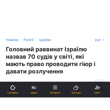
›
›
Новини
Релігії
Іудаїзм
рус
Головний раввинат Ізраїлю
назвав 70 судів у світі, які
мають право проводити гіюр і
давати розлучення
15:51, 29.11.18
1 хв.
1399
RU
МОВА
ГОЛОВНА
РОЗДІЛИ
ПОГОДА
ЛАЙТ
Підпишіться на нас в Google