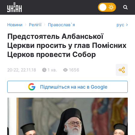
›
›
Новини
Релігії
Православ`я
рус
Предстоятель Албанської
Церкви просить у глав Помісних
Церков провести Собор
20:22, 22.11.18
1 хв.
1656
Підпишіться на нас в Google