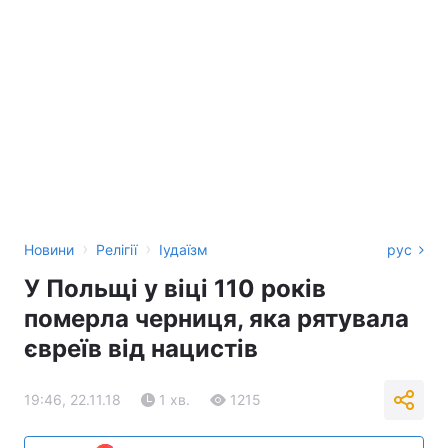
›
›
Новини
Релігії
Іудаїзм
рус
У Польщі у віці 110 років
померла черниця, яка рятувала
євреїв від нацистів
19:46, 22.11.18
1 хв.
1215