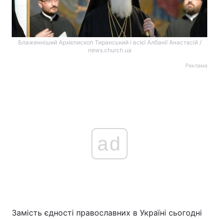
Блаженніший Архієпископ Тиранський і всієї Албанії Анастасій /
news.church.ua
Реклама
ad
Замість єдності православних в Україні сьогодні