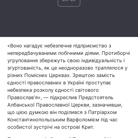
Лонгріди
Відео з Youtube
Статті
Інтерв'ю
Думки
«Воно нагадує небезпечне підприємство з
непередбачуваними побічними діями. Протиборчі
Архів
Вакансії
угруповання збережуть свою індивідуальність і
згуртованість, як це неодноразово траплялося у
Контакти
різних Помісних Церквах. Зрештою замість
єдності православних в Україні проступає
Послуги
небезпека розколу єдності світового
Православ'я», — підкреслив Предстоятель
Албанської Православної Церкви, зазначивши,
що цією думкою він поділився з Патріархом
Константинопольським Варфоломієм під час
особистої зустрічі на острові Крит.