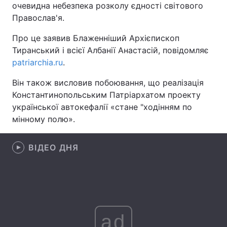
очевидна небезпека розколу єдності світового
Православ'я.
Про це заявив Блаженніший Архієпископ
Головна
Війна
Тиранський і всієї Албанії Анастасій, повідомляє
patriarchia.ru
.
Україна
Політика
Він також висловив побоювання, що реалізація
Економіка
Світ
Константинопольським Патріархатом проекту
української автокефалії «стане "ходінням по
Спорт
Наука
мінному полю».
Техно і зв'язок
Лайт
ВІДЕО ДНЯ
Зброя
Інциденти
Здоров'я
Туризм
Цікавинки
Погода
ad
Екологія
Регіони