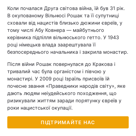
Коли почалася Друга світова війна, їй був 31 рік.
В окупованому Вільнюсі Рошак та її супутниці
сховали від нацистів близько дюжини євреїв, у
тому числі Абу Ковнера — майбутнього
керівника підпілля вільнюського гетто. У 1943
році німецькв влада заарештувала її
безпосереднього начальника і закрила монастир.
Після війни Рошак повернулася до Кракова і
тривалий час була органістом і півчою у
монастирі. У 2009 році Ізраїль присвоїв їй
почесне звання «Праведники народів світу», яке
дають людям неіудейського походження, що
ризикували життям заради порятунку євреїв у
роки нацистської окупації.
ПІДТРИМАЙТЕ НАС