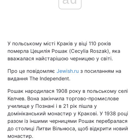
У польському місті Краків у віці 110 років
померла Цецилія Рошак (Cecylia Roszak), яка
вважалася найстарішою черницею у світі.
Про це повідомляє
Jewish.ru
з посиланням на
видання The Independent.
Рошак народилася 1908 року в польському селі
Келчев. Вона закінчила торгово-промислове
училище у Познані і в 21 рік пішла у
домініканський монастир у Кракові. У 1938 році
разом із іншими черницями Рошак перебралася
до столиці Литви Вільнюса, щоб відкрити новий
монастир.