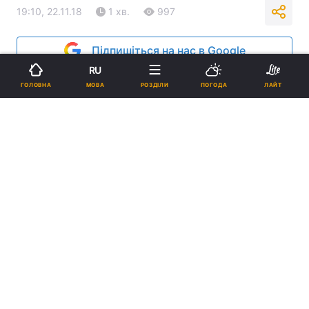
19:10, 22.11.18
1 хв.
997
Підпишіться на нас в Google
RU
МОВА
ГОЛОВНА
РОЗДІЛИ
ПОГОДА
ЛАЙТ
У скиті Святогірської лаври відзначили престольне свято /
svlavra.church.ua
Реклама