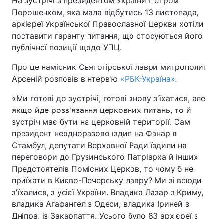
На зустрічі з президентом України Петром
Порошенком, яка мала відбутись 13 листопада,
архієреї Української Православної Церкви хотіли
поставити гаранту питання, що стосуються його
Головна
Війна
публічної позиції щодо УПЦ.
Україна
Політика
Про це намісник Святогірської лаври митрополит
Арсеній розповів в нтерв'ю
«РБК-Україна».
Економіка
Світ
«Ми готові до зустрічі, готові знову з'їхатися, але
Спорт
Наука
якщо йде розв'язання церковних питань, то й
зустріч має бути на церковній території. Сам
Техно і зв'язок
Лайт
президент неодноразово їздив на Фанар в
Стамбул, депутати Верховної Ради їздили на
Зброя
Інциденти
переговори до Грузинського Патріарха й інших
Предстоятелів Помісних Церков, то чому б не
Здоров'я
Туризм
приїхати в Києво-Печерську лавру? Ми зі всюди
з'їхалися, з усієї України. Владика Лазар з Криму,
Цікавинки
Погода
владика Агафангел з Одеси, владика Іриней з
Екологія
Регіони
Дніпра, із Закарпаття. Усього було 83 архієреї з