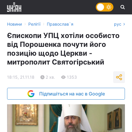
›
›
Новини
Релігії
Православ`я
рус
Єпископи УПЦ хотіли особисто
від Порошенка почути його
позицію щодо Церкви -
митрополит Святогірський
18:15, 21.11.18
2 хв.
1353
Підпишіться на нас в Google