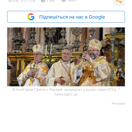
18:09, 21.11.18
1 хв.
1641
Підпишіться на нас в Google
В Італії кров Святого Януарія «розрідла» у руках глави УГКЦ /
news.ugcc.ua
Реклама