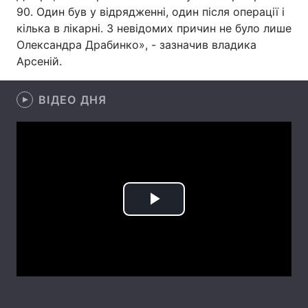
90. Один був у відрядженні, один після операції і
Лонгріди
кілька в лікарні. З невідомих причин не було лише
Олександра Драбинко», - зазначив владика
Арсеній.
Відео з Youtube
Статті
Інтерв'ю
Думки
ВІДЕО ДНЯ
Архів
Вакансії
Контакти
Послуги
Play
Video