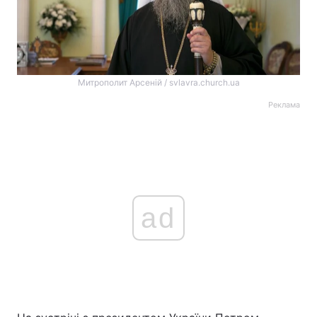
Митрополит Арсеній / svlavra.church.ua
Реклама
ad