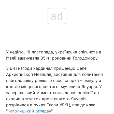
ad
У неділю, 18 листопада, українська спільнота в
Італії вшанувала 85-ті роковини Голодомору.
З цієї нагоди кардинал Кришенціо Сепе,
Архиєпископ Неаполя, виставив для почитання
найголовнішу реліквію своєї єпархії – ампулу з
кров’ю місцевого святого, мученика Януарія. У
завершальний момент покладання реліквії до
сховища згусток крові святого Януарія
розрідився в руках Глави УГКЦ, повідомляє
"
Католицький оглядач
".