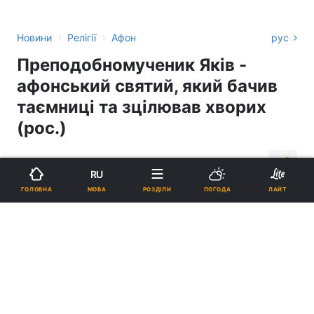
›
›
Новини
Релігії
Афон
рус
Преподобномученик Яків -
афонський святий, який бачив
таємниці та зцілював хворих
(рос.)
17:41, 21.11.18
4 хв.
1063
RU
МОВА
ГОЛОВНА
РОЗДІЛИ
ПОГОДА
ЛАЙТ
Підпишіться на нас в Google