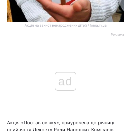
Акція на захист ненароджених дітей / foma.in.ua
Реклама
ad
Акція «Постав свічку», приурочена до річниці
прийняття Декрету Ради Народних Комісарів