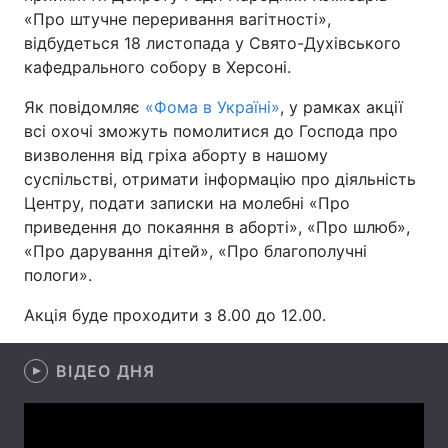
«Про штучне переривання вагітності»,
відбудеться 18 листопада у Свято-Духівського
кафедрального собору в Херсоні.
Головна
Війна
Як повідомляє
«Фома в Україні»
, у рамках акції
всі охочі зможуть помолитися до Господа про
Україна
Політика
визволення від гріха аборту в нашому
Економіка
Світ
суспільстві, отримати інформацію про діяльність
Центру, подати записки на молебні «Про
Спорт
Наука
приведення до покаяння в аборті», «Про шлюб»,
«Про дарування дітей», «Про благополучні
Техно і зв'язок
Лайт
пологи».
Зброя
Інциденти
Акція буде проходити з 8.00 до 12.00.
Здоров'я
Туризм
ВІДЕО ДНЯ
Цікавинки
Погода
Екологія
Регіони