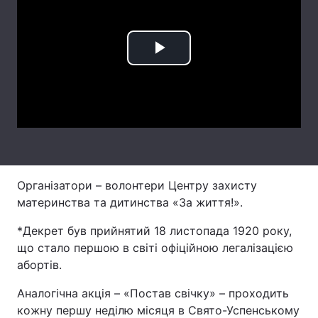
Лонгріди
Play
Відео з Youtube
Статті
Video
Інтерв'ю
Думки
Архів
Вакансії
Контакти
Організатори – волонтери Центру захисту
Послуги
материнства та дитинства «За життя!».
*Декрет був прийнятий 18 листопада 1920 року,
що стало першою в світі офіційною легалізацією
абортів.
Аналогічна акція – «Постав свічку» – проходить
кожну першу неділю місяця в Свято-Успенському