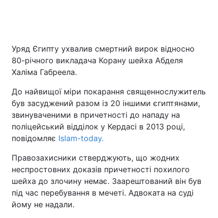
Уряд Єгипту ухвалив смертний вирок відносно
80-річного викладача Корану шейха Абделя
Халіма Габреела.
До найвищої міри покарання священнослужитель
був засуджений разом із 20 іншими єгиптянами,
звинуваченими в причетності до нападу на
поліцейський відділок у Кердасі в 2013 році,
повідомляє
Islam-today.
Правозахисники стверджують, що жодних
неспростовних доказів причетності похилого
шейха до злочину немає. Заарештований він був
під час перебування в мечеті. Адвоката на суді
йому не надали.