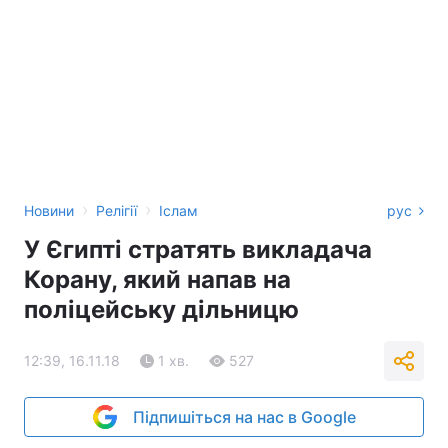
›
›
Новини
Релігії
Іслам
рус
У Єгипті стратять викладача
Корану, який напав на
поліцейську дільницю
12:39, 16.11.18
1 хв.
527
Підпишіться на нас в Google