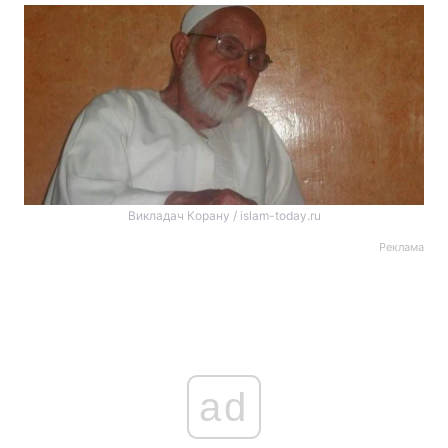
Викладач Корану / islam-today.ru
Реклама
ad