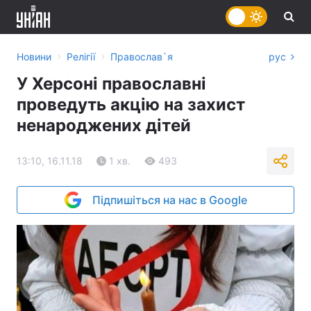
›
›
Новини
Релігії
Православ`я
рус
У Херсоні православні
проведуть акцію на захист
ненароджених дітей
13:10, 16.11.18
1 хв.
493
Підпишіться на нас в Google