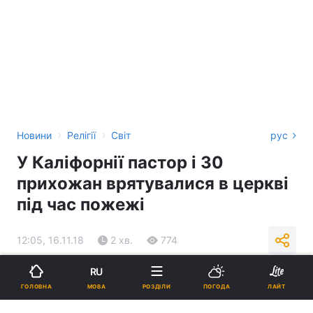
›
›
Новини
Релігії
Світ
рус
У Каліфорнії пастор і 30
прихожан врятувалися в церкві
під час пожежі
12:05, 16.11.18
2 хв.
774
RU
Підпишіться на нас в Google
МОВА
ГОЛОВНА
РОЗДІЛИ
ПОГОДА
ЛАЙТ