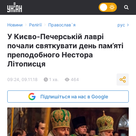
›
›
Новини
Релігії
Православ`я
рус
У Києво-Печерській лаврі
почали святкувати день пам’яті
преподобного Нестора
Літописця
09:24, 09.11.18
1 хв.
464
Підпишіться на нас в Google