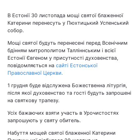
В Естонії 30 листопада мощі святої блаженної
Катерини перенесуть у Пюхтицький Успенський
собор.
Мощі святої будуть перенесені перед Всенічним
бдінням митрополитом Талліннським і всієї
Естонії Євгеном у присутності духовенства,
повідомляється на
сайті Естонської
Православної Церкви.
1 грудня буде відслужена Божественна літургія,
після якої духовенство та гості будуть запрошені
на святкову трапезу.
Усіх бажаючих взяти участь в Урочистостях
запрошують у святу обитель.
Набуття мощей святої блаженної Катерини