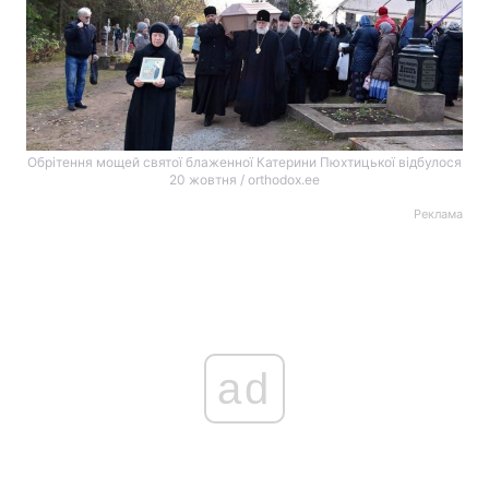
Обрітення мощей святої блаженної Катерини Пюхтицької відбулося
20 жовтня / orthodox.ee
Реклама
ad