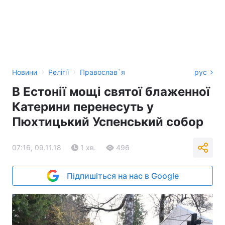
›
›
Новини
Релігії
Православ`я
рус
В Естонії мощі святої блаженної
Катерини перенесуть у
Пюхтицький Успенський собор
07:16, 09.11.18
1 хв.
496
Підпишіться на нас в Google