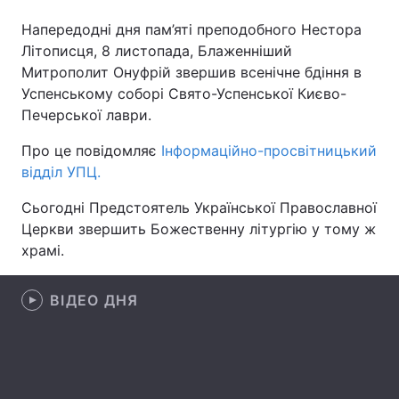
Напередодні дня пам’яті преподобного Нестора
Літописця, 8 листопада, Блаженніший
Митрополит Онуфрій звершив всенічне бдіння в
Головна
Війна
Успенському соборі Свято-Успенської Києво-
Печерської лаври.
Україна
Політика
Про це повідомляє
Інформаційно-просвітницький
Економіка
Світ
відділ УПЦ.
Спорт
Наука
Сьогодні Предстоятель Української Православної
Церкви звершить Божественну літургію у тому ж
Техно і зв'язок
Лайт
храмі.
Зброя
Інциденти
ВІДЕО ДНЯ
Здоров'я
Туризм
Цікавинки
Погода
Екологія
Регіони