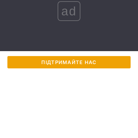
ad
Лонгріди
Відео з Youtube
Статті
Інтерв'ю
Думки
Архів
Вакансії
ПІДТРИМАЙТЕ НАС
Контакти
Послуги