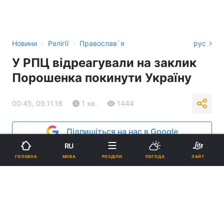
›
›
Новини
Релігії
Православ`я
рус
У РПЦ відреагували на заклик
Порошенка покинути Україну
00:45, 09.11.18
1 хв.
1444
Підпишіться на нас в Google
RU
МОВА
ГОЛОВНА
РОЗДІЛИ
ПОГОДА
ЛАЙТ