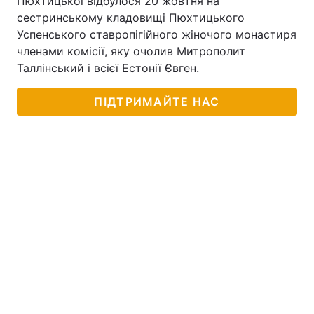
Пюхтицької відбулося 20 жовтня на
сестринському кладовищі Пюхтицького
Успенського ставропігійного жіночого монастиря
членами комісії, яку очолив Митрополит
Таллінський і всієї Естонії Євген.
ПІДТРИМАЙТЕ НАС