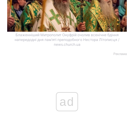
Блаженніший Митрополит Онуфрій очолив всенічне бдіння
напередодні дня пам’яті преподобного Нестора Літописця /
news.church.ua
Реклама
ad