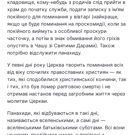
кладовище, кому-небудь з родичів слід прийти в
храм до початку служби, подати записку з ім’ям
Тема оформлення
покійного для поминання у вівтарі (найкраще,
якщо це буде поминання на проскомидії, коли за
покійного виймуть з особливої ​​проскури
часточку, а потім в знак обмивання його гріхів
опустять в Чашу зі Святими Дарами). Також
потрібно відслужити панахиду.
У певні дні року Церква творить поминання всіх
від віку спочилих православних християн — як
тих, які сподобилися християнської кончини, так
і тих, хто був помер раптовою смертю і не
отримав настанов перед загробним життя через
молитви Церкви.
Панахиди, які відбуваються в такі дні,
називаються вселенськими, а самі дні —
вселенськими батьківськими суботами. Всі вони
не мають постійного числа, а пов’язані з