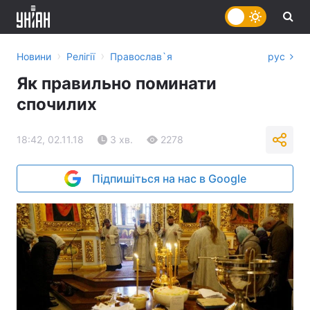
›
›
Новини
Релігії
Православ`я
рус
Як правильно поминати
спочилих
18:42, 02.11.18
3 хв.
2278
Підпишіться на нас в Google