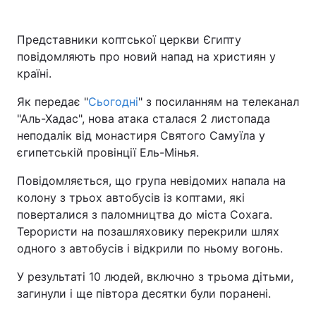
Представники коптської церкви Єгипту
повідомляють про новий напад на християн у
країні.
Як передає "
Сьогодні
" з посиланням на телеканал
"Аль-Хадас", нова атака сталася 2 листопада
неподалік від монастиря Святого Самуїла у
єгипетській провінції Ель-Мінья.
Повідомляється, що група невідомих напала на
колону з трьох автобусів із коптами, які
поверталися з паломництва до міста Сохага.
Терористи на позашляховику перекрили шлях
одного з автобусів і відкрили по ньому вогонь.
У результаті 10 людей, включно з трьома дітьми,
загинули і ще півтора десятки були поранені.