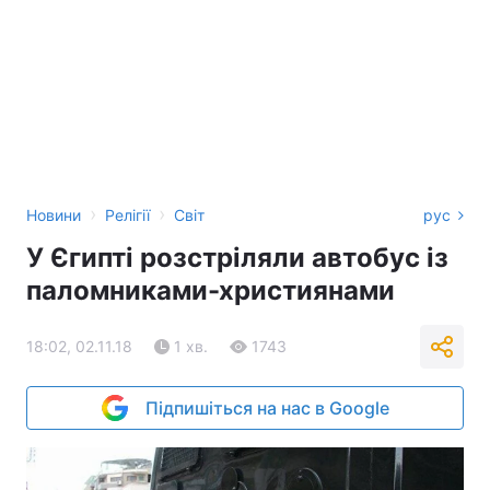
›
›
Новини
Релігії
Світ
рус
У Єгипті розстріляли автобус із
паломниками-християнами
18:02, 02.11.18
1 хв.
1743
Підпишіться на нас в Google