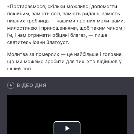
«Постараємося, скільки можливо, допомогти
покійним, замість сліз, замість ридань, замість
пишних гробниць — нашими про них молитвами,
Головна
Війна
милостинею і приношеннями, щоб таким чином і
їм, і нам отримати обіцяні блага», — пише
Україна
Політика
святитель Іоанн Златоуст.
Економіка
Світ
Молитва за померлих — це найбільше і головне,
що ми можемо зробити для тих, хто відійшов у
Спорт
Наука
інший світ.
Техно і зв'язок
Лайт
ВІДЕО ДНЯ
Зброя
Інциденти
Здоров'я
Туризм
Цікавинки
Погода
Екологія
Регіони