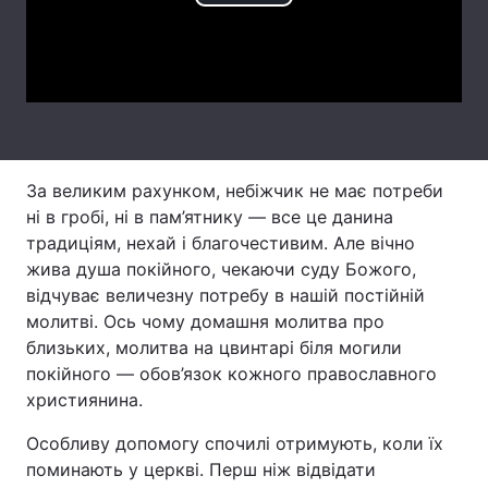
Play
Лонгріди
Video
Відео з Youtube
Статті
Інтерв'ю
Думки
За великим рахунком, небіжчик не має потреби
Архів
Вакансії
ні в гробі, ні в пам’ятнику — все це данина
традиціям, нехай і благочестивим. Але вічно
Контакти
жива душа покійного, чекаючи суду Божого,
відчуває величезну потребу в нашій постійній
Послуги
молитві. Ось чому домашня молитва про
близьких, молитва на цвинтарі біля могили
покійного — обов’язок кожного православного
християнина.
Особливу допомогу спочилі отримують, коли їх
поминають у церкві. Перш ніж відвідати