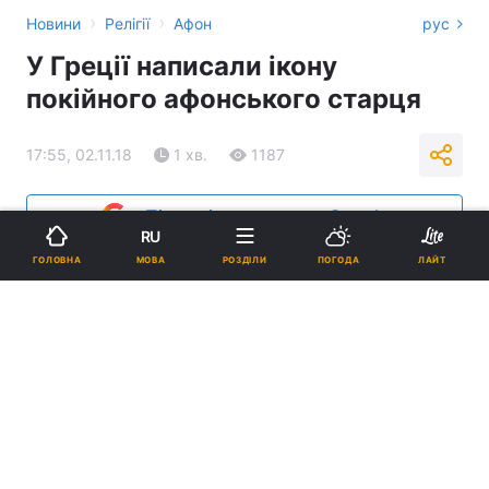
›
›
Новини
Релігії
Афон
рус
У Греції написали ікону
покійного афонського старця
17:55, 02.11.18
1 хв.
1187
Підпишіться на нас в Google
RU
МОВА
ГОЛОВНА
РОЗДІЛИ
ПОГОДА
ЛАЙТ