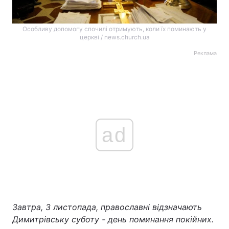
Особливу допомогу спочилі отримують, коли їх поминають у
церкві / news.church.ua
Реклама
ad
Завтра, 3 листопада, православні відзначають
Димитрівську суботу - день поминання покійних.