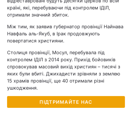
відреставровані будуть десятки церков по всій
країні, які, перебуваючи під контролем ІДІЛ,
отримали значний збиток.
Між тим, як заявив губернатор провінції Найнава
Навфаль аль-Якуб, в Ірак продовжують
повертатися християни.
Столиця провінції, Мосул, перебувала під
контролем ІДІЛ з 2014 року. Прихід бойовиків
спровокував масовий вихід християн – тисячі з
яких були вбиті. Джихадисти зрівняли з землею
15 храмів провінції, ще 40 отримали різні
ушкодження.
ПІДТРИМАЙТЕ НАС