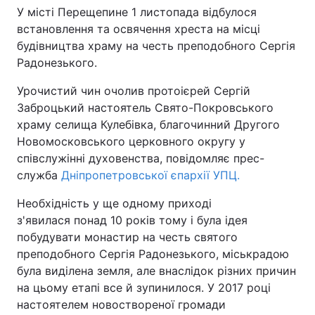
У місті Перещепине 1 листопада відбулося
встановлення та освячення хреста на місці
будівництва храму на честь преподобного Сергія
Головна
Війна
Радонезького.
Урочистий чин очолив протоієрей Сергій
Україна
Політика
Заброцький настоятель Свято-Покровського
Економіка
Світ
храму селища Кулебівка, благочинний Другого
Новомосковського церковного округу у
Спорт
Наука
співслужінні духовенства, повідомляє прес-
служба
Дніпропетровської єпархії УПЦ.
Техно і зв'язок
Лайт
Необхідність у ще одному приході
Зброя
Інциденти
з'явилася понад 10 років тому і була ідея
побудувати монастир на честь святого
Здоров'я
Туризм
преподобного Сергія Радонезького, міськрадою
була виділена земля, але внаслідок різних причин
Цікавинки
Погода
на цьому етапі все й зупинилося. У 2017 році
настоятелем новоствореної громади
Екологія
Регіони