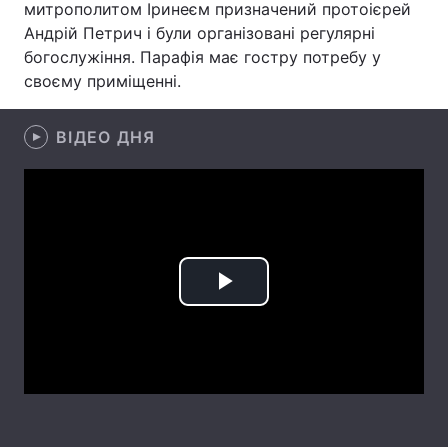
митрополитом Іринеєм призначений протоієрей
Андрій Петрич і були організовані регулярні
Лонгріди
богослужіння. Парафія має гостру потребу у
своєму приміщенні.
Відео з Youtube
Статті
ВІДЕО ДНЯ
Інтерв'ю
Думки
Архів
Вакансії
Контакти
Послуги
Play
Video