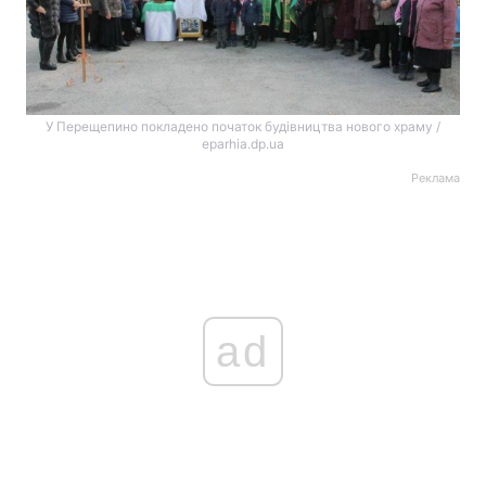
У Перещепино покладено початок будівництва нового храму /
eparhia.dp.ua
Реклама
ad