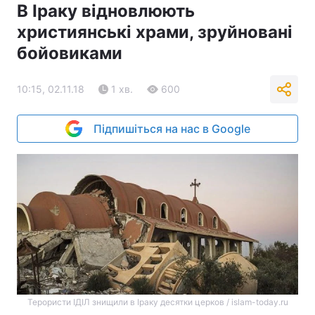
В Іраку відновлюють
християнські храми, зруйновані
бойовиками
10:15, 02.11.18
1 хв.
600
Підпишіться на нас в Google
Терористи ІДІЛ знищили в Іраку десятки церков / islam-today.ru