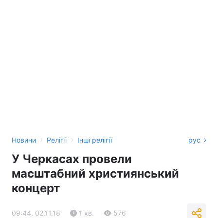
›
›
Новини
Релігії
Інші релігії
рус
У Черкасах провели
масштабний християнський
концерт
09:44, 02.11.18
1 хв.
576