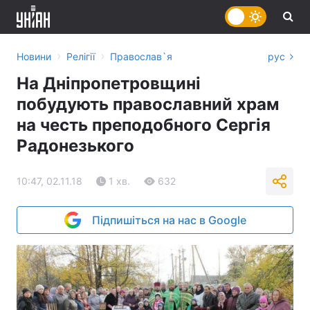
›
›
Новини
Релігії
Православ`я
рус
На Дніпропетровщині
побудують православний храм
на честь преподобного Сергія
Радонезького
10:47, 02.11.18
1 хв.
632
Підпишіться на нас в Google