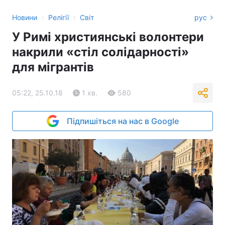
›
›
Новини
Релігії
Світ
рус
У Римі християнські волонтери
накрили «стіл солідарності»
для мігрантів
05:22, 25.10.18
1 хв.
580
Підпишіться на нас в Google