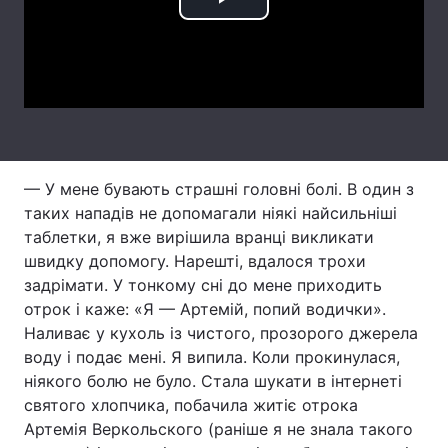
Play
Лонгріди
Video
Відео з Youtube
Статті
Інтерв'ю
Думки
Архів
Вакансії
— У мене бувають страшні головні болі. В один з
таких нападів не допомагали ніякі найсильніші
Контакти
таблетки, я вже вирішила вранці викликати
швидку допомогу. Нарешті, вдалося трохи
Послуги
задрімати. У тонкому сні до мене приходить
отрок і каже: «Я — Артемій, попий водички».
Наливає у кухоль із чистого, прозорого джерела
воду і подає мені. Я випила. Коли прокинулася,
ніякого болю не було. Стала шукати в інтернеті
святого хлопчика, побачила житіє отрока
Артемія Веркольского (раніше я не знала такого