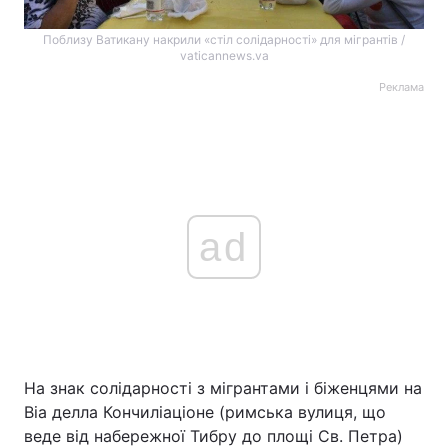
Поблизу Ватикану накрили «стіл солідарності» для мігрантів /
vaticannews.va
Реклама
ad
На знак солідарності з мігрантами і біженцями на
Віа делла Кончиліаціоне (римська вулиця, що
веде від набережної Тибру до площі Св. Петра)