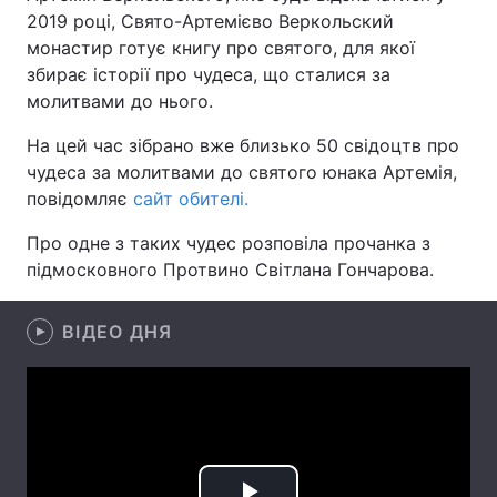
2019 році, Свято-Артемієво Веркольский
монастир готує книгу про святого, для якої
збирає історії про чудеса, що сталися за
Головна
Війна
молитвами до нього.
На цей час зібрано вже близько 50 свідоцтв про
Україна
Політика
чудеса за молитвами до святого юнака Артемія,
Економіка
Світ
повідомляє
сайт обителі.
Про одне з таких чудес розповіла прочанка з
Спорт
Наука
підмосковного Протвино Світлана Гончарова.
Техно і зв'язок
Лайт
ВІДЕО ДНЯ
Зброя
Інциденти
Здоров'я
Туризм
Цікавинки
Погода
Екологія
Регіони