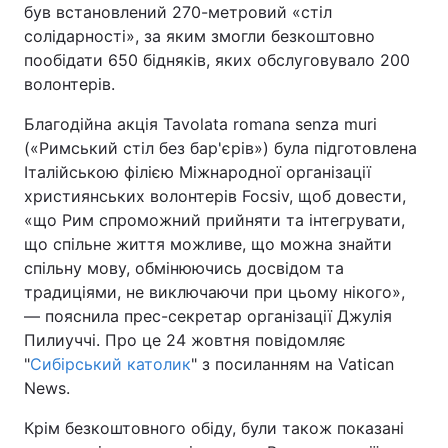
був встановлений 270-метровий «стіл
солідарності», за яким змогли безкоштовно
пообідати 650 бідняків, яких обслуговувало 200
волонтерів.
Благодійна акція Tavolata romana senza muri
(«Римський стіл без бар'єрів») була підготовлена
Італійською філією Міжнародної організації
християнських волонтерів Focsiv, щоб довести,
«що Рим спроможний прийняти та інтегрувати,
що спільне життя можливе, що можна знайти
спільну мову, обмінюючись досвідом та
традиціями, не виключаючи при цьому нікого»,
— пояснила прес-секретар організації Джулія
Пилиуччі. Про це 24 жовтня повідомляє
"
Сибірський католик
" з посиланням на Vatican
News.
Крім безкоштовного обіду, були також показані