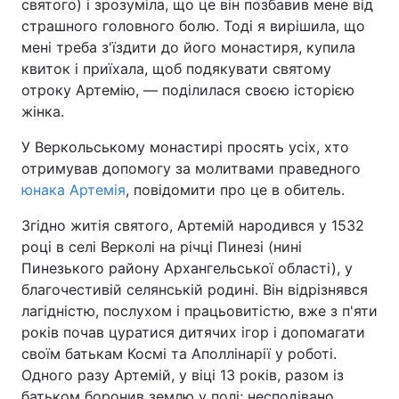
святого) і зрозуміла, що це він позбавив мене від
страшного головного болю. Тоді я вирішила, що
Тема оформлення
мені треба з'їздити до його монастиря, купила
квиток і приїхала, щоб подякувати святому
отроку Артемію, — поділилася своєю історією
жінка.
У Веркольському монастирі просять усіх, хто
отримував допомогу за молитвами праведного
юнака Артемія
, повідомити про це в обитель.
Згідно житія святого, Артемій народився у 1532
році в селі Верколі на річці Пинезі (нині
Пинезького району Архангельської області), у
благочестивій селянській родині. Він відрізнявся
лагідністю, послухом і працьовитістю, вже з п'яти
років почав цуратися дитячих ігор і допомагати
своїм батькам Космі та Аполлінарії у роботі.
Одного разу Артемій, у віці 13 років, разом із
батьком боронив землю у полі; несподівано