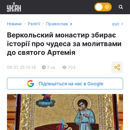
›
›
Новини
Релігії
Православ`я
рус
Веркольский монастир збирає
історії про чудеса за молитвами
до святого Артемія
06:37, 25.10.18
2 хв.
703
Підпишіться на нас в Google