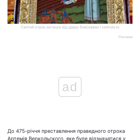
Святий отрок загинув від удару блискавки / verkola.ru
Реклама
ad
До 475-річчя преставлення праведного отрока
Артемія Веркольского, яке буде відзначатися у