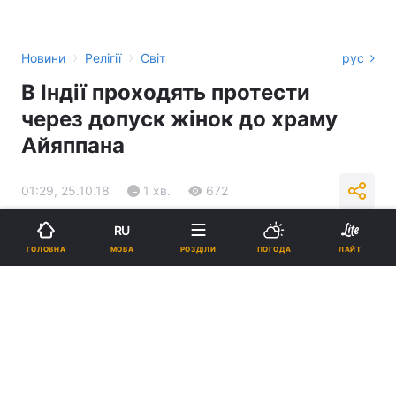
›
›
Новини
Релігії
Світ
рус
В Індії проходять протести
через допуск жінок до храму
Айяппана
01:29, 25.10.18
1 хв.
672
RU
Підпишіться на нас в Google
МОВА
ГОЛОВНА
РОЗДІЛИ
ПОГОДА
ЛАЙТ