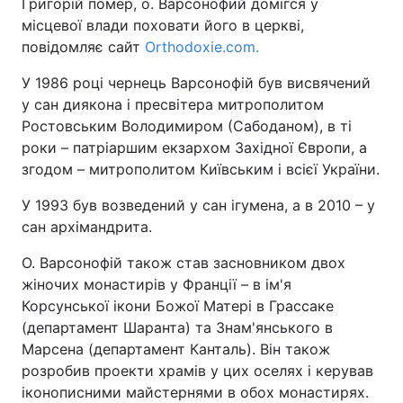
Григорій помер, о. Варсонофий домігся у
місцевої влади поховати його в церкві,
повідомляє сайт
Orthodoxie.com.
У 1986 році чернець Варсонофій був висвячений
у сан диякона і пресвітера митрополитом
Ростовським Володимиром (Сабоданом), в ті
роки – патріаршим екзархом Західної Європи, а
згодом – митрополитом Київським і всієї України.
У 1993 був возведений у сан ігумена, а в 2010 – у
сан архімандрита.
О. Варсонофій також став засновником двох
жіночих монастирів у Франції – в ім'я
Корсунської ікони Божої Матері в Грассаке
(департамент Шаранта) та Знам'янського в
Марсена (департамент Канталь). Він також
розробив проекти храмів у цих оселях і керував
іконописними майстернями в обох монастирях.