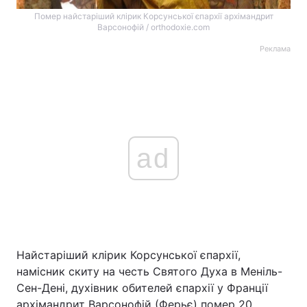
Помер найстаріший клірик Корсунської єпархії архімандрит
Варсонофій / orthodoxie.com
Реклама
ad
Найстаріший клірик Корсунської єпархії,
намісник скиту на честь Святого Духа в Меніль-
Сен-Дені, духівник обителей єпархії у Франції
архімандрит Варсонофій (Ферьє) помер 20