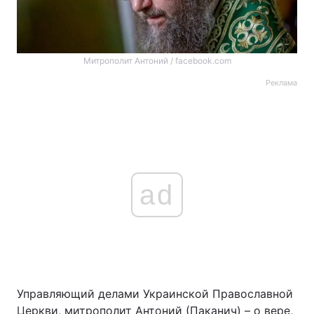
Митрополит Антоний / facebook.com
Реклама
ad
Управляющий делами Украинской Православной
Церкви, митрополит Антоний (Паканич) – о вере,