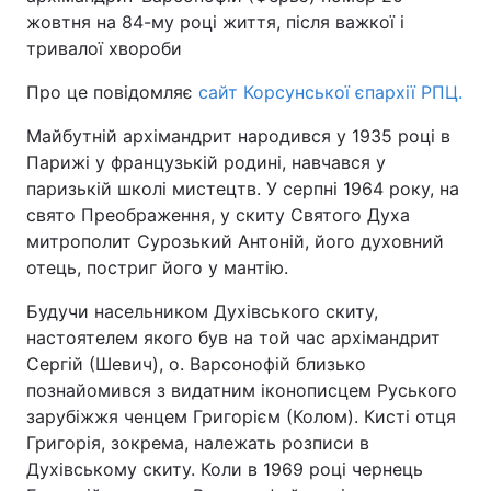
жовтня на 84-му році життя, після важкої і
тривалої хвороби
Про це повідомляє
сайт Корсунської єпархії РПЦ.
Майбутній архімандрит народився у 1935 році в
Парижі у французькій родині, навчався у
паризькій школі мистецтв. У серпні 1964 року, на
свято Преображення, у скиту Святого Духа
митрополит Сурозький Антоній, його духовний
отець, постриг його у мантію.
Будучи насельником Духівського скиту,
настоятелем якого був на той час архімандрит
Сергій (Шевич), о. Варсонофій близько
познайомився з видатним іконописцем Руського
зарубіжжя ченцем Григорієм (Колом). Кисті отця
Григорія, зокрема, належать розписи в
Духівському скиту. Коли в 1969 році чернець