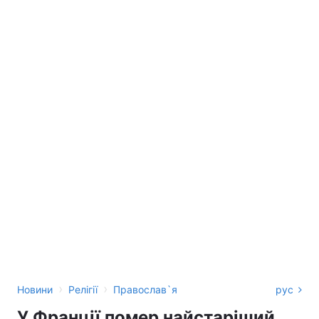
›
›
Новини
Релігії
Православ`я
рус
У Франції помер найстаріший