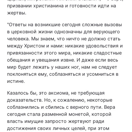
призвании христианина и готовности идти на
жертвы.
"Ответы на возникшие сегодня сложные вызовы
Головна
Війна
в церковной жизни однозначны для верующего
человека. Мы знаем, что ничто не должно стать
Україна
Політика
между Христом и нами: никакие удовольствия и
Економіка
Світ
привязанности этого мира, никакие сладостные
обещания и увещания извне. И даже если весь
Спорт
Наука
мир будет лежать у наших ног, нам не следует
поклоняться ему, соблазняться и усомниться в
Техно і зв'язок
Лайт
истине.
Зброя
Інциденти
Казалось бы, это аксиома, не требующая
доказательств. Но, к сожалению, некоторые
Здоров'я
Туризм
соблазнились и сбились с верного пути. Вера
сегодня стала разменной монетой, которой
Цікавинки
Погода
власть имущие запросто жертвуют ради
достижения своих личных целей, при этом
Екологія
Регіони