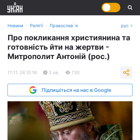
›
›
Новини
Релігії
Православ`я
рус
Про покликання християнина та
готовність йти на жертви -
Митрополит Антоній (рос.)
11:11, 24.10.18
3 хв.
730
Підпишіться на нас в Google