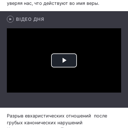
уверяя нас, что действуют во имя веры.
Лонгріди
ВІДЕО ДНЯ
Відео з Youtube
Статті
Інтерв'ю
Думки
Архів
Вакансії
Контакти
Play
Послуги
Video
Разрыв евхаристических отношений после
грубых канонических нарушений