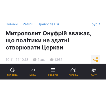
›
›
Новини
Релігії
Православ`я
рус
Митрополит Онуфрій вважає,
що політики не здатні
створювати Церкви
10:11, 24.10.18
2 хв.
1362
RU
Підпишіться на нас в Google
МОВА
ГОЛОВНА
РОЗДІЛИ
ПОГОДА
ЛАЙТ