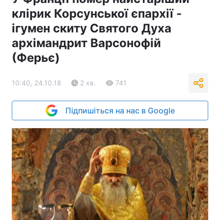
клірик Корсунської єпархії -
ігумен скиту Святого Духа
архімандрит Варсонофій
(Ферьє)
10:40, 24.10.18
2 хв.
741
Підпишіться на нас в Google