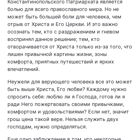
Константинопольского Патриархата является
болью для всего православного мира. Но не
Тема оформлення
может быть большей боли для человека, чем
отрыв от Христа и Его Церкви. И это важно
осознать тем, кто с раздражением и гневом
воспринял данное решение; тем, кто
отворачивается от Христа только из-за того, что
лишен привычной картины жизни, зоны
комфорта, приятных путешествий и ярких
впечатлений.
Неужели для верующего человека все это может
быть выше Христа, Его любви? Каждому нужно
спросить себя: люблю ли я Господа, готов ли я
ради Него пожертвовать своими привычками,
комфортом и удовольствиями? Если нет, значит
грош цена такой вере. Нельзя служить двух
господам, нужно определяться.
Еще одно заблуждение в том, что некоторые