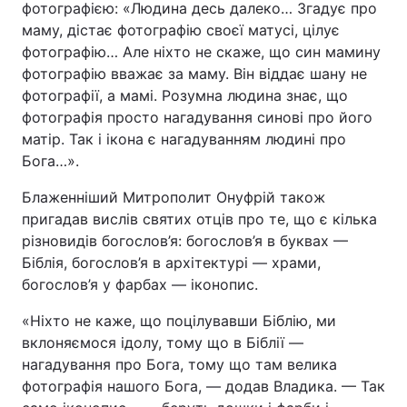
фотографією: «Людина десь далеко… Згадує про
маму, дістає фотографію своєї матусі, цілує
Тема оформлення
фотографію… Але ніхто не скаже, що син мамину
фотографію вважає за маму. Він віддає шану не
фотографії, а мамі. Розумна людина знає, що
фотографія просто нагадування синові про його
матір. Так і ікона є нагадуванням людині про
Бога…».
Блаженніший Митрополит Онуфрій також
пригадав вислів святих отців про те, що є кілька
різновидів богослов’я: богослов’я в буквах —
Біблія, богослов’я в архітектурі — храми,
богослов’я у фарбах — іконопис.
«Ніхто не каже, що поцілувавши Біблію, ми
вклоняємося ідолу, тому що в Біблії —
нагадування про Бога, тому що там велика
фотографія нашого Бога, — додав Владика. — Так