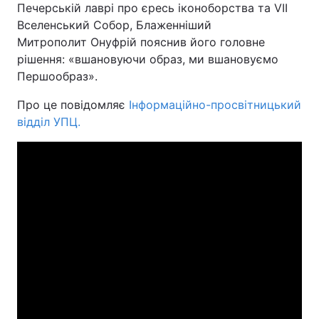
Печерській лаврі про єресь іконоборства та VII
Вселенський Собор, Блаженніший
Митрополит Онуфрій пояснив його головне
рішення: «вшановуючи образ, ми вшановуємо
Головна
Війна
Першообраз».
Україна
Політика
Про це повідомляє
Інформаційно-просвітницький
відділ УПЦ.
Економіка
Світ
Спорт
Наука
Техно і зв'язок
Лайт
Зброя
Інциденти
Здоров'я
Туризм
Цікавинки
Погода
Екологія
Регіони