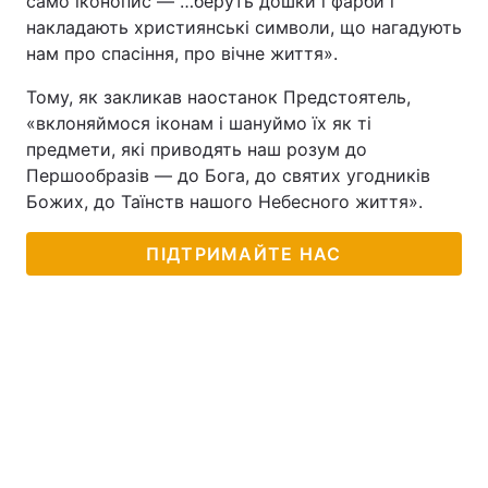
само іконопис — …беруть дошки і фарби і
накладають християнські символи, що нагадують
нам про спасіння, про вічне життя».
Тому, як закликав наостанок Предстоятель,
«вклоняймося іконам і шануймо їх як ті
предмети, які приводять наш розум до
Першообразів — до Бога, до святих угодників
Божих, до Таїнств нашого Небесного життя».
ПІДТРИМАЙТЕ НАС