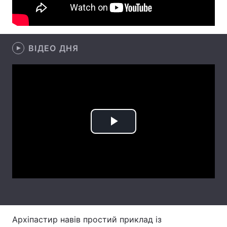
Лонгріди
Відео з Youtube
ВІДЕО ДНЯ
Статті
Інтерв'ю
Думки
Архів
Вакансії
Контакти
Play
Послуги
Video
Архіпастир навів простий приклад із