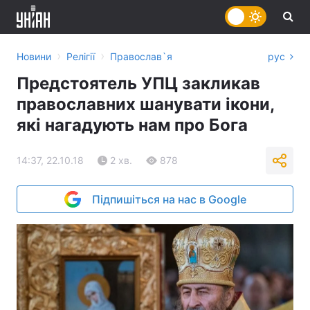
›
›
Новини
Релігії
Православ`я
рус
Предстоятель УПЦ закликав
православних шанувати ікони,
які нагадують нам про Бога
14:37, 22.10.18
2 хв.
878
Підпишіться на нас в Google