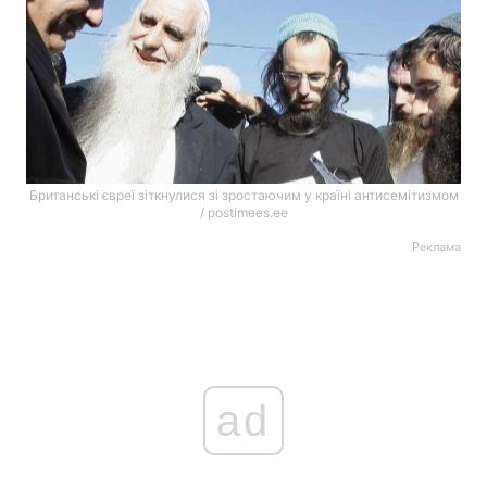
Британські євреї зіткнулися зі зростаючим у країні антисемітизмом
/ postimees.ee
Реклама
ad