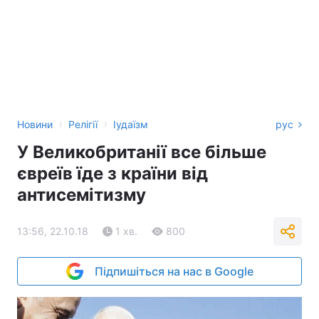
›
›
Новини
Релігії
Іудаїзм
рус
У Великобританії все більше
євреїв їде з країни від
антисемітизму
13:56, 22.10.18
1 хв.
800
Підпишіться на нас в Google