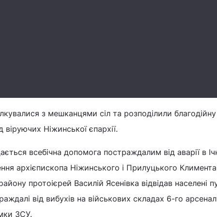
лкувалися з мешканцями сіл та розподілили благодійну
д віруючих Ніжинської єпархії.
ається всебічна допомога постраждалим від аварії в Іч
ення архієпископа Ніжинського і Прилуцького Климента
району протоієрей Василій Ясенівка відвідав населені п
раждалі від вибухів на військових складах 6-го арсенал
мки ЗСУ.