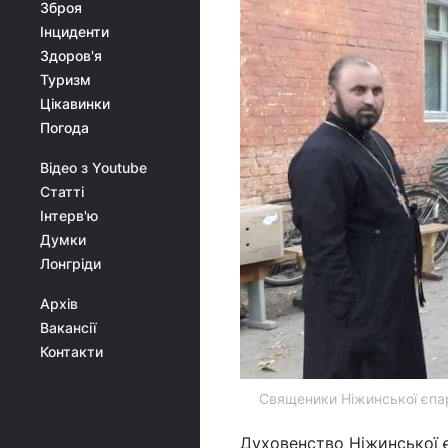
Зброя
Інциденти
Здоров'я
Туризм
Цікавинки
Погода
Відео з Youtube
Статті
Інтерв'ю
Думки
Лонгріди
Архів
Вакансії
Контакти
Священики Ніжинської єпархі
Духовенство Ніжинської 