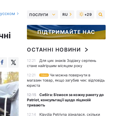
русском
RU
+29
ПОСЛУГИ
ПІДТРИМАЙТЕ НАС
чні
ОСТАННІ НОВИНИ
12:21
Для цих знаків Зодіаку серпень
стане найгіршим місяцем року
12:21
Чи можна повернути в
УНІАН
магазин товар, якщо загубив чек: відповідь
юриста
12:15
Сибіга: Б’ємося за кожну ракету до
Patriot, консультації щодо ліцензій
тривають
12:14
Klavdia Petrivna зізналася, скільки