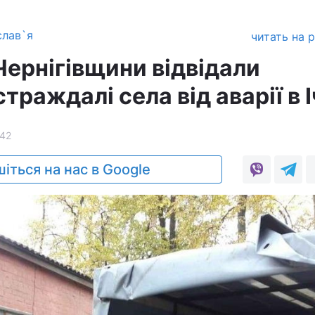
слав`я
читать на 
ернігівщини відвідали
траждалі села від аварії в І
42
іться на нас в Google