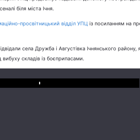
еналі біля міста Ічня.
маційно-просвітницький відділ УПЦ
із посиланням на пр
ідвідали села Дружба і Августівка Ічнянського району, я
 вибуху складів із боєприпасами.
Play