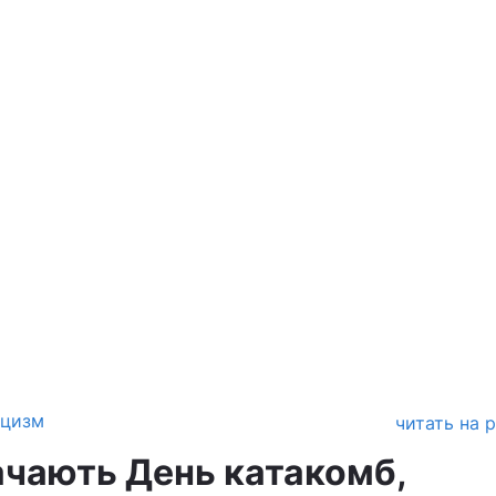
ицизм
читать на 
начають День катакомб,