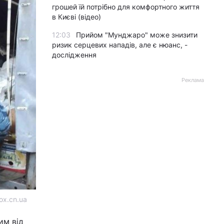
грошей їй потрібно для комфортного життя
в Києві (відео)
12:03
Прийом "Мунджаро" може знизити
ризик серцевих нападів, але є нюанс, -
дослідження
Реклама
ox.cn.ua
им від