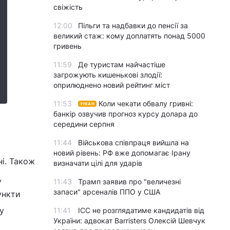
свіжість
12:00
Пільги та надбавки до пенсії за
великий стаж: кому доплатять понад 5000
гривень
11:59
Де туристам найчастіше
загрожують кишенькові злодії:
оприлюднено новий рейтинг міст
11:53
Коли чекати обвалу гривні:
УНІАН
банкір озвучив прогноз курсу долара до
середини серпня
11:44
Військова співпраця вийшла на
новий рівень: РФ вже допомагає Ірану
ні. Також
визначати цілі для ударів
,
11:43
Трамп заявив про "величезні
запаси" арсеналів ППО у США
ункти
у
11:41
ICC не розглядатиме кандидатів від
України: адвокат Barristers Олексій Шевчук