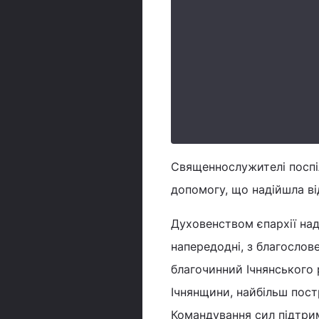
Священнослужителі поспі
допомогу, що надійшла ві
Духовенством єпархії над
напередодні, з благослов
благочинний Ічнянського 
Ічнянщини, найбільш пост
Командування сил підтри