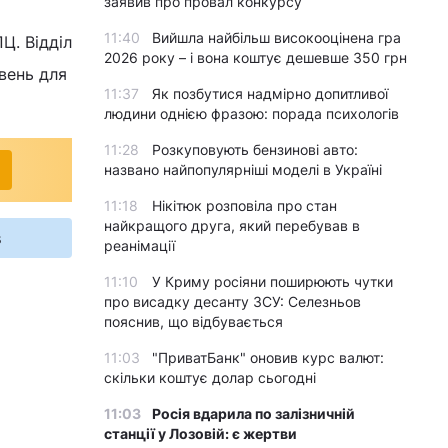
заявив про провал конкурсу
11:40
Вийшла найбільш високооцінена гра
Ц. Відділ
2026 року – і вона коштує дешевше 350 грн
ивень для
11:37
Як позбутися надмірно допитливої
людини однією фразою: порада психологів
11:28
Розкуповують бензинові авто:
названо найпопулярніші моделі в Україні
11:18
Нікітюк розповіла про стан
найкращого друга, який перебував в
s
реанімації
11:10
У Криму росіяни поширюють чутки
про висадку десанту ЗСУ: Селезньов
пояснив, що відбувається
11:03
"ПриватБанк" оновив курс валют:
скільки коштує долар сьогодні
11:03
Росія вдарила по залізничній
станції у Лозовій: є жертви