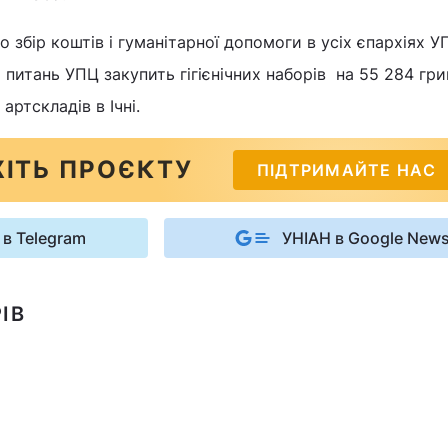
 збір коштів і гуманітарної допомоги в усіх єпархіях УП
 питань УПЦ закупить гігієнічних наборів на 55 284 гр
артскладів в Ічні.
ІТЬ ПРОЄКТУ
ПІДТРИМАЙТЕ НАС
 в Telegram
УНІАН в Google New
ІВ