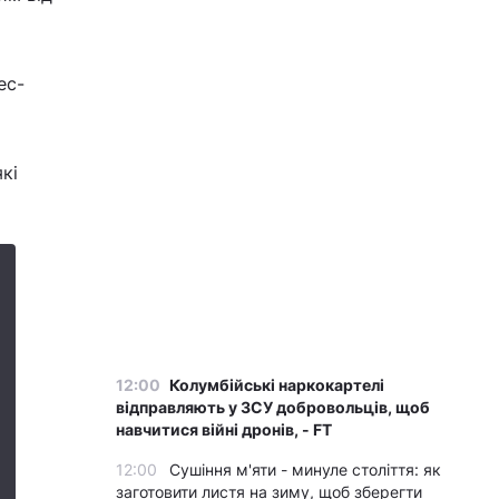
ес-
кі
12:00
Колумбійські наркокартелі
відправляють у ЗСУ добровольців, щоб
навчитися війні дронів, - FT
12:00
Сушіння м'яти - минуле століття: як
заготовити листя на зиму, щоб зберегти