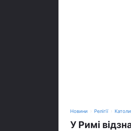
›
›
Новини
Релігії
Катол
У Римі відз