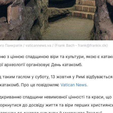
о Панкратія / vaticannews.va / (Frank Bach - frank@frankix.dk)
ню з цінною спадщиною віри та культури, якою є катак
ої археології організовує День катакомб.
д таким гаслом у суботу, 13 жовтня у Римі відбувається
 катакомб. Про це повідомляє
Vatican News.
дкриванню спадщини невимовної цінності та краси, що
торкнутися до досвіду життя та віри перших християнс