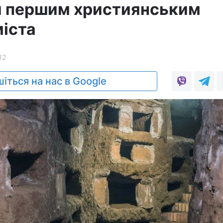
й першим християнським
міста
12
іться на нас в Google