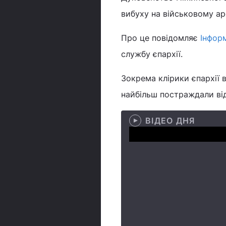
вибуху на військовому арс
Про це повідомляє
Інфор
службу єпархії.
Зокрема клірики єпархії в
найбільш постраждали від
ВІДЕО ДНЯ