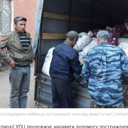
ї відвідали найбільш постраждалі села від аварії в Ічні / orthod
єпархії УПЦ продовжує надавати допомогу постраждал