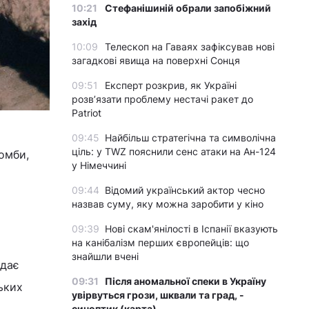
10:21
Стефанішиній обрали запобіжний
захід
10:09
Телескоп на Гаваях зафіксував нові
загадкові явища на поверхні Сонця
09:51
Експерт розкрив, як Україні
розвʼязати проблему нестачі ракет до
Patriot
09:45
Найбільш стратегічна та символічна
ціль: у TWZ пояснили сенс атаки на Ан-124
омби,
у Німеччині
09:44
Відомий український актор чесно
назвав суму, яку можна заробити у кіно
09:39
Нові скам'янілості в Іспанії вказують
на канібалізм перших європейців: що
знайшли вчені
 дає
09:31
Після аномальної спеки в Україну
ьких
увірвуться грози, шквали та град, -
синоптик (карта)