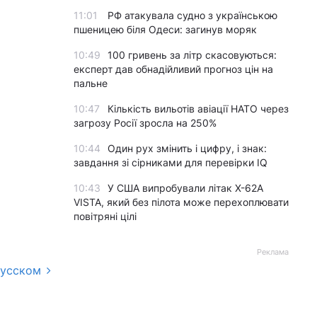
11:01
РФ атакувала судно з українською
пшеницею біля Одеси: загинув моряк
10:49
100 гривень за літр скасовуються:
експерт дав обнадійливий прогноз цін на
пальне
10:47
Кількість вильотів авіації НАТО через
загрозу Росії зросла на 250%
10:44
Один рух змінить і цифру, і знак:
завдання зі сірниками для перевірки IQ
10:43
У США випробували літак X-62A
VISTA, який без пілота може перехоплювати
повітряні цілі
Реклама
русском