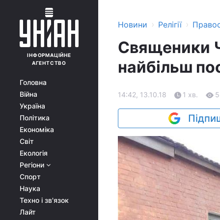
›
›
Новини
Релігії
Право
Священики Ч
ІНФОРМАЦІЙНЕ
найбільш пос
АГЕНТСТВО
Головна
Війна
14:42, 13.10.18
1 хв.
5
Україна
Підпиш
Політика
Економіка
Світ
Екологія
Регіони
Спорт
Наука
Техно і зв'язок
Лайт