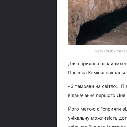
Rатакомби святог
Для сприяння ознайомлен
Папська Комісія сакральн
«З темряви на світло». Пі
відзначення першого Дня
Його метою є "сприяти ві
унікальну можливість до