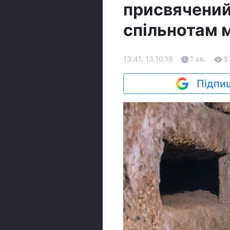
присвячени
спільнотам 
13:41, 13.10.18
1 хв.
5
Підпиш