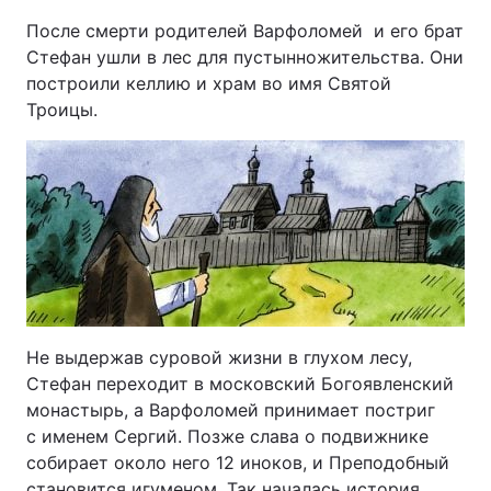
После смерти родителей Варфоломей и его брат
Стефан ушли в лес для пустынножительства. Они
построили келлию и храм во имя Святой
Троицы.
Не выдержав суровой жизни в глухом лесу,
Стефан переходит в московский Богоявленский
монас­тырь, а Варфоломей принимает постриг
с именем Сергий. Позже слава о подвижнике
собирает ок­оло него 12 иноков, и Преподобный
становится игуменом. Так началась история