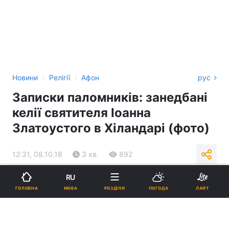
›
›
Новини
Релігії
Афон
рус
Записки паломників: занедбані
келії святителя Іоанна
Златоустого в Хіландарі (фото)
12:31, 08.10.18
3 хв.
892
RU
Підпишіться на нас в Google
МОВА
ГОЛОВНА
РОЗДІЛИ
ПОГОДА
ЛАЙТ