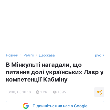
›
›
Новини
Релігії
Держава
рус
В Мінкульті нагадали, що
питання долі українських Лавр у
компетенції Кабміну
13:00, 08.10.18
1 хв.
1095
Підпишіться на нас в Google