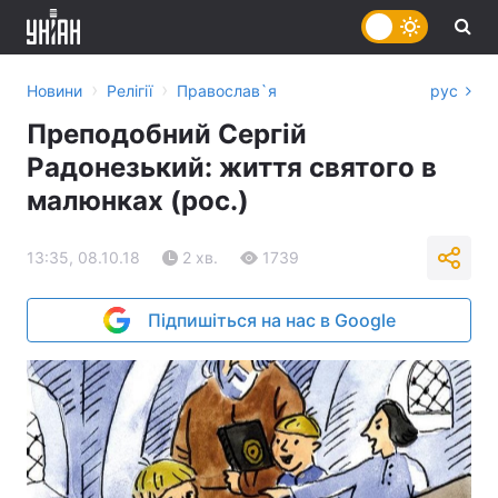
›
›
Новини
Релігії
Православ`я
рус
Преподобний Сергій
Радонезький: життя святого в
малюнках (рос.)
13:35, 08.10.18
2 хв.
1739
Підпишіться на нас в Google