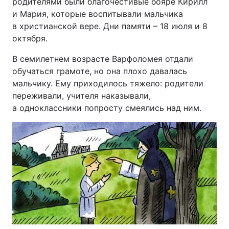
родителями были благочестивые бояре Кирилл
и Мария, которые воспитывали мальчика
в христианской вере. Дни памяти – 18 июля и 8
октября.
Головна
Війна
В семилетнем возрасте Варфоломея отдали
Україна
Політика
обучаться грамоте, но она плохо давалась
мальчику. Ему приходилось тяжело: родители
Економіка
Світ
переживали, учителя наказывали,
а одноклассники попросту смеялись над ним.
Спорт
Наука
Техно і зв'язок
Лайт
Зброя
Інциденти
Здоров'я
Туризм
Цікавинки
Погода
Екологія
Регіони