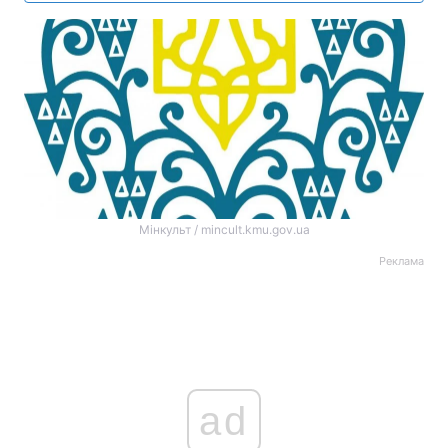
Мінкульт / mincult.kmu.gov.ua
Реклама
ad