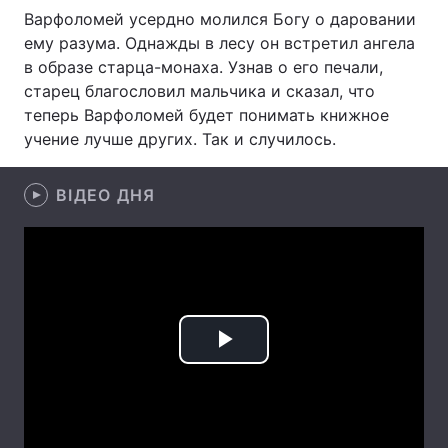
Варфоломей усердно молился Богу о даровании
Лонгріди
ему разума. Однажды в лесу он встретил ангела
в образе старца-монаха. Узнав о его печали,
старец благословил мальчика и сказал, что
Відео з Youtube
Статті
теперь Варфоломей будет понимать книжное
учение лучше других. Так и случилось.
Інтерв'ю
Думки
Архів
Вакансії
ВІДЕО ДНЯ
Контакти
Послуги
Play
Video