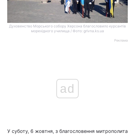
Духовенство Морського собору Херсона благословило курсантів
морехідного училища / Фото: grivna.ks.ua
Реклама
ad
У суботу, 6 жовтня, з благословення митрополита