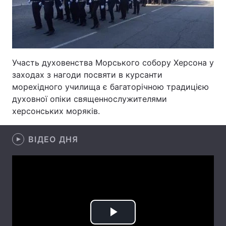
Лонгріди
Відео з Youtube
Статті
Участь духовенства Морського собору Херсона у
Інтерв'ю
Думки
заходах з нагоди посвяти в курсанти
морехідного училища є багаторічною традицією
Архів
Вакансії
духовної опіки священнослужителями
херсонських моряків.
Контакти
Послуги
ВІДЕО ДНЯ
Play