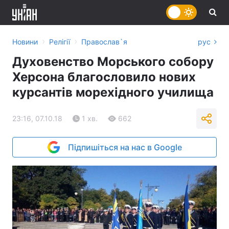
›
›
Новини
Релігії
Православ`я
рус
Духовенство Морського собору
Херсона благословило нових
курсантів морехідного училища
23:16, 07.10.18
1 хв.
662
Підпишіться на нас в Google