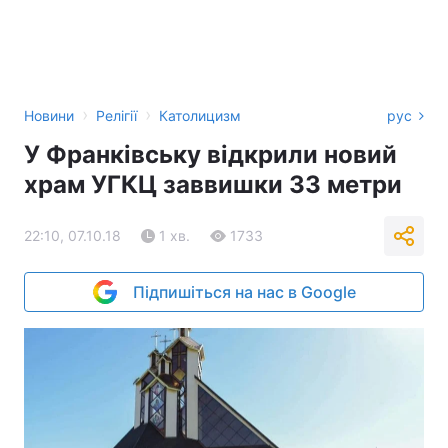
›
›
Новини
Релігії
Католицизм
рус
У Франківську відкрили новий
храм УГКЦ заввишки 33 метри
22:10, 07.10.18
1 хв.
1733
Підпишіться на нас в Google