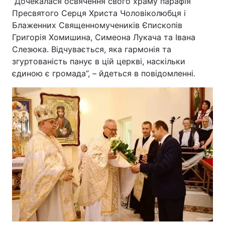
“Дочекалася освячення свого храму парафія
Пресвятого Серця Христа Чоловіколюбця і
Блаженних Священномучеників Єпископів
Григорія Хомишина, Симеона Лукача та Івана
Слезюка. Відчувається, яка гармонія та
згуртованість панує в цій церкві, наскільки
єдиною є громада”, – йдеться в повідомленні.