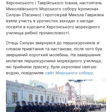
Херсонського і Таврійського Іоанна, настоятель
Миколаївського Морського собору ієромонах
Силуан (Пасенко) і протоієрей Микола Гаврилюк
взяли участь в урочистих заходах з нагоди
Головна
Війна
посвяти в курсанти Херсонського морехідного
училища рибної промисловості.
Україна
Політика
Отець Силуан звернувся до першокурсників зі
Економіка
Світ
словом привітання та настанови, після чого був
звершений короткий молебень. На завершення
Спорт
Наука
молитви першокурсники морехідного училища,
Техно і зв'язок
Лайт
які прийняли присягу, були окроплені святою
водою, повідомляє
сайт Морського собору.
Зброя
Інциденти
Здоров'я
Туризм
Цікавинки
Погода
Екологія
Регіони