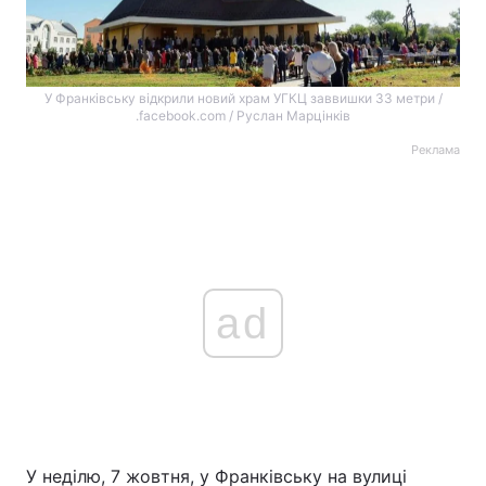
У Франківську відкрили новий храм УГКЦ заввишки 33 метри /
.facebook.com / Руслан Марцінків
Реклама
ad
У неділю, 7 жовтня, у Франківську на вулиці