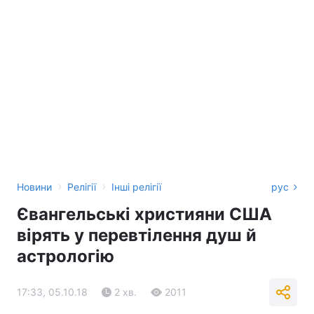
›
›
Новини
Релігії
Інші релігії
рус
Євангельські християни США
вірять у перевтілення душ й
астрологію
17:33, 05.10.18
2 хв.
2011