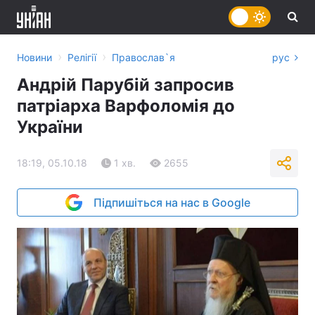
›
›
Новини
Релігії
Православ`я
рус
Андрій Парубій запросив
патріарха Варфоломія до
України
18:19, 05.10.18
1 хв.
2655
Підпишіться на нас в Google