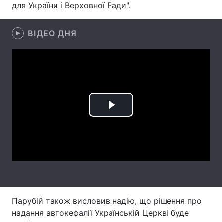
для України і Верховної Ради".
Лонгріди
ВІДЕО ДНЯ
Відео з Youtube
Статті
Інтерв'ю
Думки
Архів
Вакансії
Контакти
Play
Послуги
Video
Парубій також висловив надію, що рішення про
надання автокефалії Українській Церкві буде