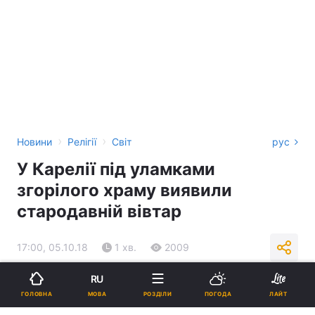
›
›
Новини
Релігії
Світ
рус
У Карелії під уламками
згорілого храму виявили
стародавній вівтар
17:00, 05.10.18
1 хв.
2009
RU
Підпишіться на нас в Google
МОВА
ГОЛОВНА
РОЗДІЛИ
ПОГОДА
ЛАЙТ