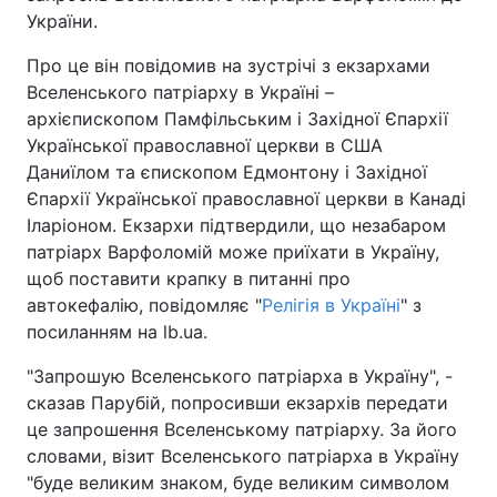
України.
Про це він повідомив на зустрічі з екзархами
Вселенського патріарху в Україні –
Головна
Війна
архієпископом Памфільським і Західної Єпархії
Української православної церкви в США
Україна
Політика
Даниїлом та єпископом Едмонтону і Захiдної
Економіка
Світ
Єпархії Української православної церкви в Канаді
Іларіоном. Екзархи підтвердили, що незабаром
Спорт
Наука
патріарх Варфоломій може приїхати в Україну,
щоб поставити крапку в питанні про
Техно і зв'язок
Лайт
автокефалію, повідомляє "
Релігія в Україні
" з
посиланням на lb.ua.
Зброя
Інциденти
"Запрошую Вселенського патріарха в Україну", -
Здоров'я
Туризм
сказав Парубій, попросивши екзархів передати
це запрошення Вселенському патріарху. За його
Цікавинки
Погода
словами, візит Вселенського патріарха в Україну
"буде великим знаком, буде великим символом
Екологія
Регіони