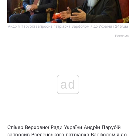
Андрій Парубій запросив патріарха Варфоломія до України / 24tv.ua
Реклама
ad
Спікер Верховної Ради України Андрій Парубій
запросив Вселенського патріарха Варфоломія до