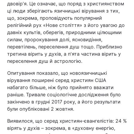
двовір'я. Це означає, що поряд з християнством
ці люди зберігають язичницькі вірування з тих,
що, зокрема, проповідують популярний
релігійний рух «Нове століття» з його увагою до
давніх культів, оберегів, природними цілющими
силам, пророкування долі, ясновидіння,
перевтілень, переселення душ тощо. Приблизно
третина вірить у духів, а п'ята частина вірить у
переселення душ й астрологію.
Опитування показало, що новоязичницькі
вірування поширені серед християн США
набагато більше, ніж було прийнято вважати
раніше. Тривале соціологічне дослідження було
закінчено в грудні 2017 року, а його результати
були опубліковані 2 жовтня.
Виявилося, що серед християн-євангелістів: 24 %
вірять у духів – зокрема, в «духовну енергію,