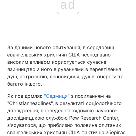
ad
За даними нового опитування, в середовищі
євангельських християн США несподівано
високим впливом користується сучасне
язичництво з його віруваннями в перевтілення
душ, астрологію, ясновидіння, духів, обереги та
багато іншого.
Як повідомляє
"Седмиця"
з посиланням на
"Сhristianheadlines", в результаті соціологічного
дослідження, проведеного відомою науково-
дослідницькою службою Pew Research Center,
з'ясувалося, що приблизно половина опитаних
євангельських християн США фактично зберігає