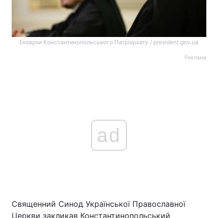
Екзархи Константинопольського Патріархату / president.gov.ua
Реклама
ad
Священний Синод Української Православної
Церкви закликав Константинопольський