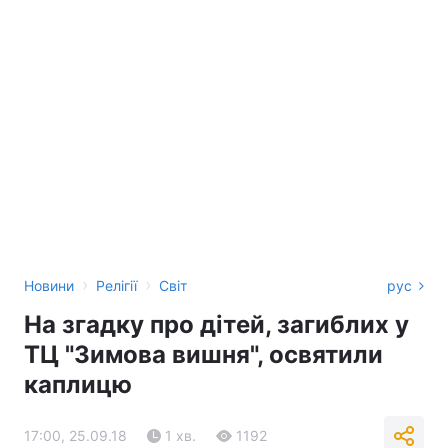
›
›
Новини
Релігії
Світ
рус
На згадку про дітей, загиблих у
ТЦ "Зимова вишня", освятили
каплицю
17:00, 25.09.18
1 хв.
1192