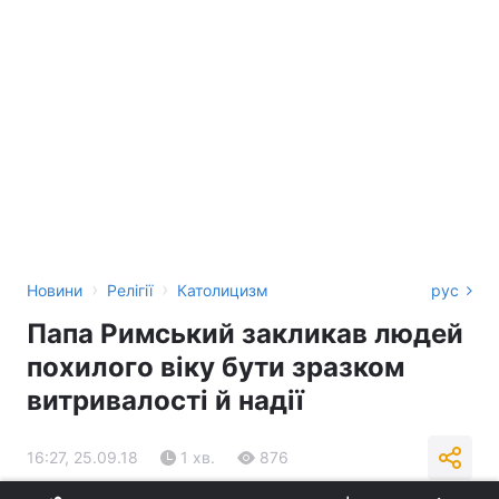
›
›
Новини
Релігії
Католицизм
рус
Папа Римський закликав людей
похилого віку бути зразком
витривалості й надії
16:27, 25.09.18
1 хв.
876