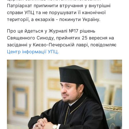
Патріархат припинити втручання у внутрішні
справи УПЦ та не порушувати її канонічної
території, а екзархів - покинути Україну.
Головна
Війна
Про це йдеться у Журналі №17 рішень
Священного Синоду, прийнятих 25 вересня на
Україна
Політика
засіданні у Києво-Печерській лаврі, повідомляє
Економіка
Світ
Центр інформації УПЦ.
Спорт
Наука
Техно і зв'язок
Лайт
Зброя
Інциденти
Здоров'я
Туризм
Цікавинки
Погода
Екологія
Регіони