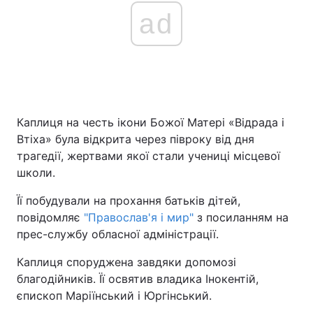
ad
Каплиця на честь ікони Божої Матері «Відрада і
Втіха» була відкрита через півроку від дня
трагедії, жертвами якої стали учениці місцевої
школи.
Її побудували на прохання батьків дітей,
повідомляє
"Православ'я і мир"
з посиланням на
прес-службу обласної адміністрації.
Каплиця споруджена завдяки допомозі
благодійників. Її освятив владика Інокентій,
єпископ Маріїнський і Юргінський.