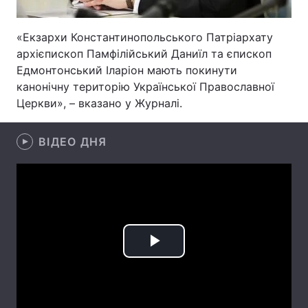
Лонгріди
«Екзархи Константинопольського Патріархату
архієпископ Памфілійський Даниїл та єпископ
Відео з Youtube
Статті
Едмонтонський Іларіон мають покинути
канонічну територію Української Православної
Інтерв'ю
Думки
Церкви», – вказано у Журналі.
Архів
Вакансії
ВІДЕО ДНЯ
Контакти
Послуги
Play
Video