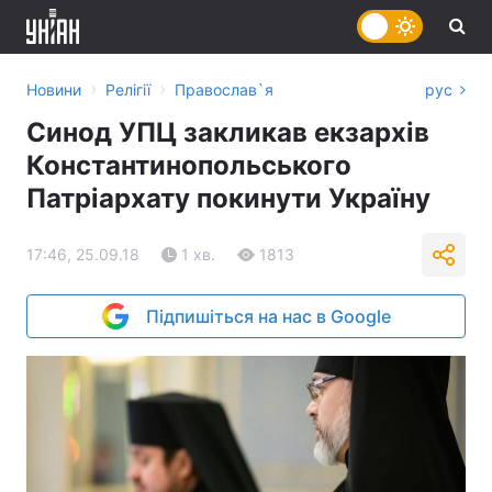
›
›
Новини
Релігії
Православ`я
рус
Синод УПЦ закликав екзархів
Константинопольського
Патріархату покинути Україну
17:46, 25.09.18
1 хв.
1813
Підпишіться на нас в Google