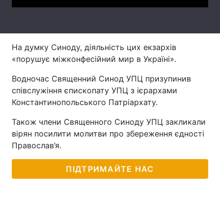
Тема оформлення
На думку Синоду, діяльність цих екзархів
«порушує міжконфесійний мир в Україні».
Водночас Священний Синод УПЦ призупинив
співслужіння єпископату УПЦ з ієрархами
Константинопольського Патріархату.
Також члени Священного Синоду УПЦ закликали
вірян посилити молитви про збереження єдності
Православ’я.
ПІДТРИМАЙТЕ НАС