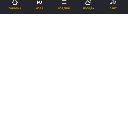
RU
Підпишіться на нас в Google
МОВА
ГОЛОВНА
РОЗДІЛИ
ПОГОДА
ЛАЙТ
Папа Римський зустрівся з літніми людьми / vaticannews.va
Реклама