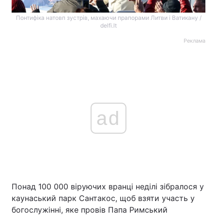
Понтифіка натовп зустрів, махаючи прапорами Литви і Ватикану /
delfi.lt
Реклама
ad
Понад 100 000 віруючих вранці неділі зібралося у
каунаський парк Сантакос, щоб взяти участь у
богослужінні, яке провів Папа Римський