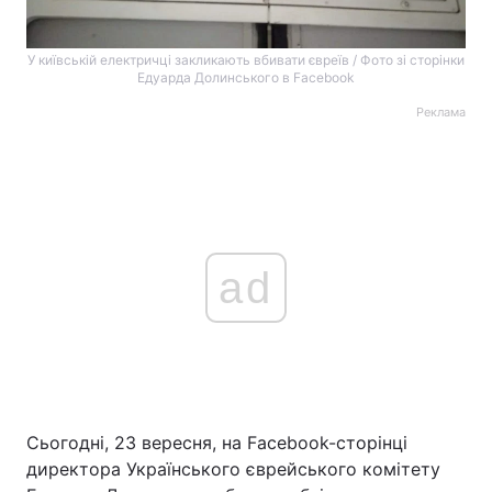
У київській електричці закликають вбивати євреїв / Фото зі сторінки
Едуарда Долинського в Facebook
Реклама
ad
Сьогодні, 23 вересня, на Facebook-сторінці
директора Українського єврейського комітету