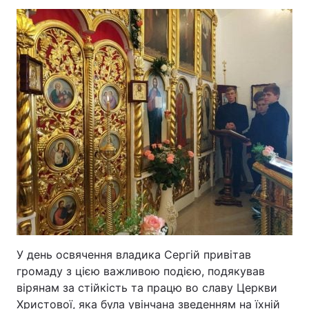
У день освячення владика Сергій привітав
громаду з цією важливою подією, подякував
вірянам за стійкість та працю во славу Церкви
Христової, яка була увінчана зведенням на їхній