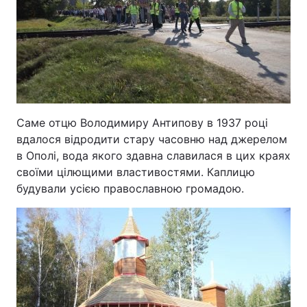
Саме отцю Володимиру Антипову в 1937 році
вдалося відродити стару часовню над джерелом
в Ополі, вода якого здавна славилася в цих краях
своїми цілющими властивостями. Каплицю
будували усією православною громадою.