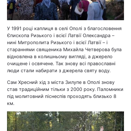
У 1991 році каплиця в селі Ополі з благословення
Єпископа Ризького і всієї Латвії Олександра –
нині Митрополита Ризького і всієї Латвії – і
стараннями священика Михайла Четверова була
відновлена в колишньому вигляді, а джерело
очищене і освячене. Так знову всі православні
люди стали набирати з джерела святу воду.
Сам Хресний хід з міста Зилупе в Ополі знову
став традиційним тільки з 2000 року. Паломники
під молитовний піснеспів проходять близько 8
км.