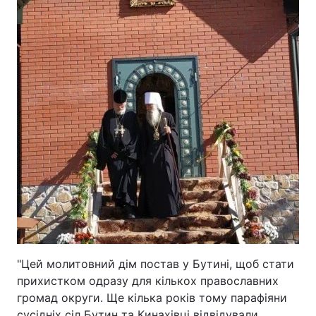
Лонгріди
Відео з Youtube
Статті
Інтерв'ю
Думки
Архів
Вакансії
Контакти
Послуги
"Цей молитовний дім постав у Бутині, щоб стати
прихистком одразу для кількох православних
громад округи. Ще кілька років тому парафіяни
сусідніх сіл Бутин та Кинахівці відвідували