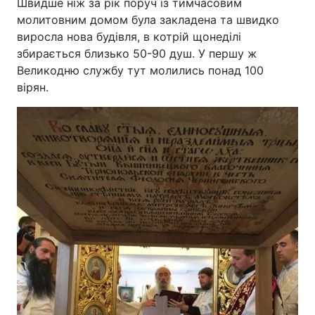
Швидше ніж за рік поруч із тимчасовим
молитовним домом була закладена та швидко
виросла нова будівля, в котрій щонеділі
збирається близько 50-90 душ. У першу ж
Великодню службу тут молились понад 100
вірян.