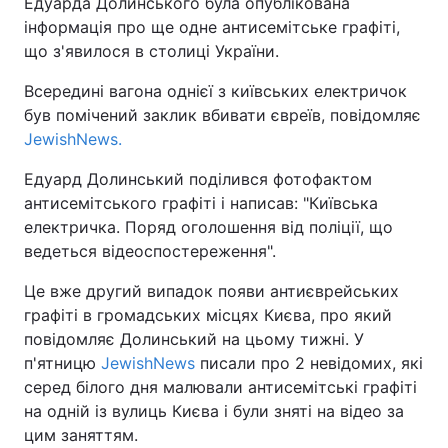
Едуарда Долинського була опублікована
інформація про ще одне антисемітське графіті,
що з'явилося в столиці України.
Всередині вагона однієї з київських електричок
був помічений заклик вбивати євреїв, повідомляє
JewishNews.
Едуард Долинський поділився фотофактом
антисемітського графіті і написав: "Київська
електричка. Поряд оголошення від поліції, що
ведеться відеоспостереження".
Це вже другий випадок появи антиєврейських
графіті в громадських місцях Києва, про який
повідомляє Долинський на цьому тижні. У
п'ятницю
JewishNews
писали про 2 невідомих, які
серед білого дня малювали антисемітські графіті
на одній із вулиць Києва і були зняті на відео за
цим заняттям.