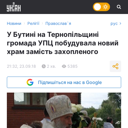
›
›
Новини
Релігії
Православ`я
рус
У Бутині на Тернопільщині
громада УПЦ побудувала новий
храм замість захопленого
21:32, 23.09.18
2 хв.
5385
Підпишіться на нас в Google