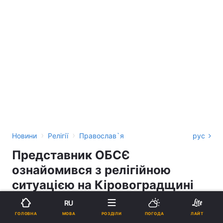
›
›
Новини
Релігії
Православ`я
рус
Представник ОБСЄ
ознайомився з релігійною
ситуацією на Кіровоградщині
RU
16:09, 23.09.18
2 хв.
1309
МОВА
ГОЛОВНА
РОЗДІЛИ
ПОГОДА
ЛАЙТ