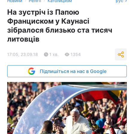
›
›
Новини
Релігії
Католицизм
рус
На зустріч із Папою
Франциском у Каунасі
зібралося близько ста тисяч
литовців
17:05, 23.09.18
1 хв.
1354
Підпишіться на нас в Google