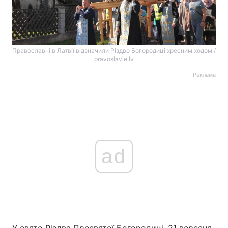
Православні в Латвії відзначили Різдво Богородиці хресним ходом /
pravoslavie.lv
Реклама
ad