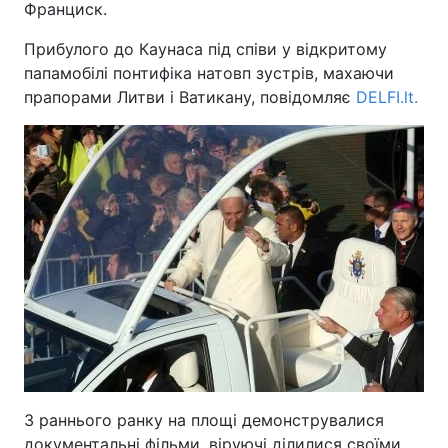
Франциск.
Прибулого до Каунаса під співи у відкритому
папамобілі понтифіка натовп зустрів, махаючи
прапорами Литви і Ватикану, повідомляє
DELFI.lt.
З раннього ранку на площі демонструвалися
документальні фільми, віруючі ділилися своїми