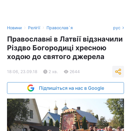
›
›
Новини
Релігії
Православ`я
рус
Православні в Латвії відзначили
Різдво Богородиці хресною
ходою до святого джерела
18:06, 23.09.18
2 хв.
2644
Підпишіться на нас в Google