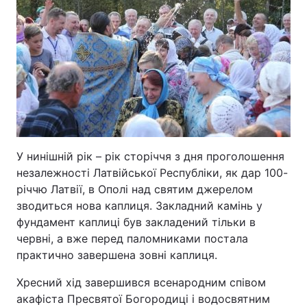
У нинішній рік – рік сторіччя з дня проголошення
незалежності Латвійської Республіки, як дар 100-
річчю Латвії, в Ополі над святим джерелом
зводиться нова каплиця. Закладний камінь у
фундамент каплиці був закладений тільки в
червні, а вже перед паломниками постала
практично завершена зовні каплиця.
Хресний хід завершився всенародним співом
акафіста Пресвятої Богородиці і водосвятним