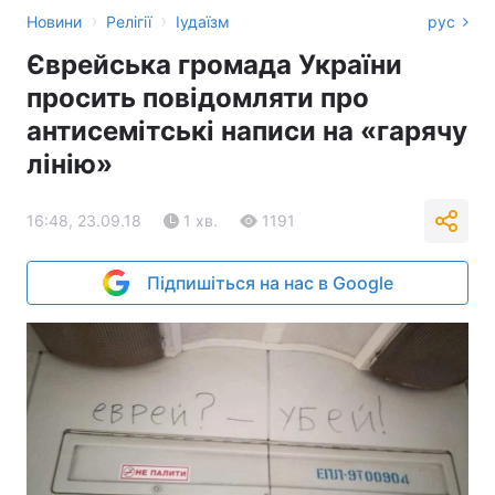
›
›
Новини
Релігії
Іудаїзм
рус
Єврейська громада України
просить повідомляти про
антисемітські написи на «гарячу
лінію»
16:48, 23.09.18
1 хв.
1191
Підпишіться на нас в Google