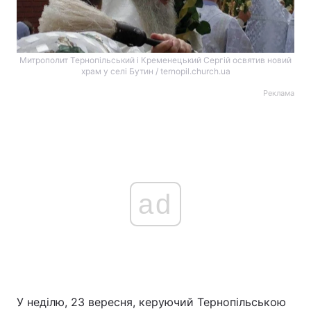
Митрополит Тернопільський і Кременецький Сергій освятив новий
храм у селі Бутин / ternopil.church.ua
Реклама
ad
У неділю, 23 вересня, керуючий Тернопільською