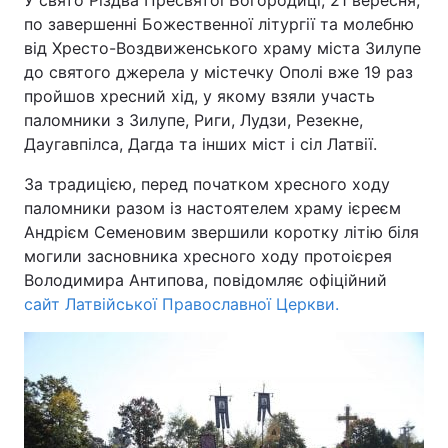
У свято Різдва Пресвятої Богородиці, 21 вересня,
по завершенні Божественної літургії та молебню
від Хресто-Воздвиженського храму міста Зилупе
до святого джерела у містечку Ополі вже 19 раз
пройшов хресний хід, у якому взяли участь
паломники з Зилупе, Риги, Лудзи, Резекне,
Даугавпілса, Дагда та інших міст і сіл Латвії.
За традицією, перед початком хресного ходу
паломники разом із настоятелем храму ієреєм
Андрієм Семеновим звершили коротку літію біля
могили засновника хресного ходу протоієрея
Володимира Антипова, повідомляє офіційний
сайт Латвійської Православної Церкви.