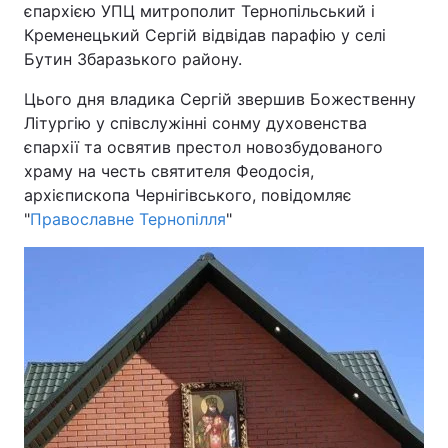
єпархією УПЦ митрополит Тернопільський і
Кременецький Сергій відвідав парафію у селі
Бутин Збаразького району.
Головна
Війна
Цього дня владика Сергій звершив Божественну
Літургію у співслужінні сонму духовенства
Україна
Політика
єпархії та освятив престол новозбудованого
храму на честь святителя Феодосія,
Економіка
Світ
архієпископа Чернігівського, повідомляє
"
Православне Тернопілля
Спорт
"
Наука
Техно і зв'язок
Лайт
Зброя
Інциденти
Здоров'я
Туризм
Цікавинки
Погода
Екологія
Регіони