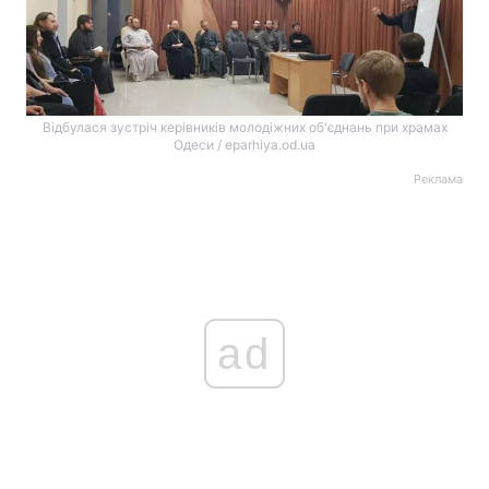
Відбулася зустріч керівників молодіжних об'єднань при храмах
Одеси / eparhiya.od.ua
Реклама
ad