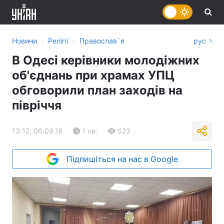
›
›
Новини
Релігії
Православ`я
рус
В Одесі керівники молодіжних
об'єднань при храмах УПЦ
обговорили план заходів на
півріччя
13:12, 06.09.18
1 хв.
523
Підпишіться на нас в Google