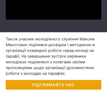
Video
Лонгріди
Відео з Youtube
Статті
Інтерв'ю
Думки
Також учасник молодіжного служіння Максим
Архів
Вакансії
Макогонюк поділився досвідом і методикою в
організації командної роботи серед молоді на
Контакти
парафії. На завершення зустрічі керівники
молодіжок поділилися з колегами своїми
Послуги
пропозиціями щодо організації духовенством
роботи з молоддю на парафіях.
ПІДТРИМАЙТЕ НАС