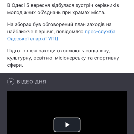
В Одесі 5 вересня відбулася зустріч керівників
молодіжних об'єднань при храмах міста.
На зборах був обговорений план заходів на
Головна
Війна
найближче півріччя, повідомляє
прес-служба
Одеської єпархії УПЦ.
Україна
Політика
Підготовлені заходи охоплюють соціальну,
Економіка
Світ
культурну, освітню, місіонерську та спортивну
сфери.
Спорт
Наука
Техно і зв'язок
Лайт
ВІДЕО ДНЯ
Зброя
Інциденти
Здоров'я
Туризм
Цікавинки
Погода
Play
Екологія
Регіони