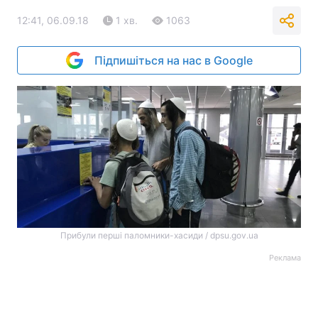
12:41, 06.09.18
1 хв.
1063
Підпишіться на нас в Google
Прибули перші паломники-хасиди / dpsu.gov.ua
Реклама