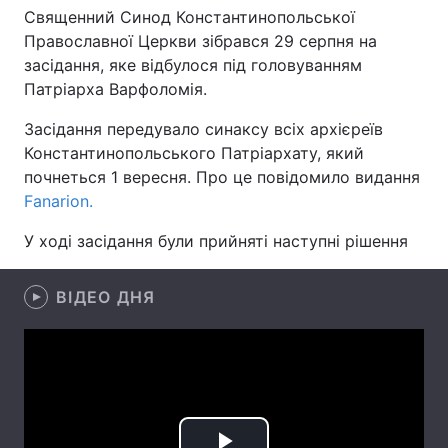
Священний Синод Константинопольської
Православної Церкви зібрався 29 серпня на
засідання, яке відбулося під головуванням
Головна
Війна
Патріарха Варфоломія.
Засідання передувало синаксу всіх архієреїв
Україна
Політика
Константинопольського Патріархату, який
Економіка
Світ
почнеться 1 вересня. Про це повідомило видання
Fanarion.
Спорт
Наука
У ході засідання були прийняті наступні рішення
Техно і зв'язок
Лайт
ВІДЕО ДНЯ
Зброя
Інциденти
Здоров'я
Туризм
Цікавинки
Погода
Екологія
Регіони