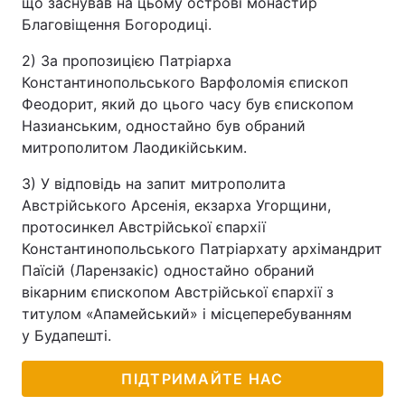
що заснував на цьому острові монастир
Благовіщення Богородиці.
Тема оформлення
2) За пропозицією Патріарха
Константинопольського Варфоломія єпископ
Феодорит, який до цього часу був єпископом
Назианським, одностайно був обраний
митрополитом Лаодикійським.
3) У відповідь на запит митрополита
Австрійського Арсенія, екзарха Угорщини,
протосинкел Австрійської єпархії
Константинопольського Патріархату архімандрит
Паїсій (Ларензакіс) одностайно обраний
вікарним єпископом Австрійської єпархії з
титулом «Апамейський» і місцеперебуванням
у Будапешті.
ПІДТРИМАЙТЕ НАС