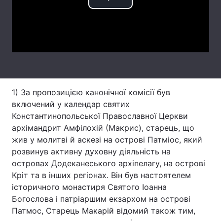
Play
Лонгріди
Video
Відео з Youtube
Статті
Інтерв'ю
Думки
Архів
Вакансії
1) За пропозицією канонічної комісії був
включений у календар святих
Контакти
Константинопольської Православної Церкви
архімандрит Амфілохій (Макрис), старець, що
Послуги
жив у молитві й аскезі на острові Патміос, який
розвинув активну духовну діяльність на
островах Додеканеського архіпелагу, на острові
Кріт та в інших регіонах. Він був настоятелем
історичного монастиря Святого Іоанна
Богослова і патріаршим екзархом на острові
Патмос, Старець Макарій відомий також тим,