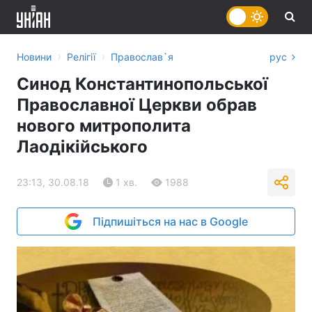
›
›
Новини
Релігії
Православ`я
рус
Синод Константинопольської
Православної Церкви обрав
нового митрополита
Лаодікійського
23:13, 30.08.18
1 хв.
1988
Підпишіться на нас в Google