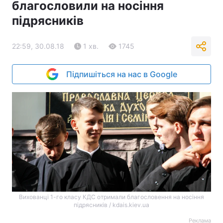
благословили на носіння
підрясників
22:59, 30.08.18
1 хв.
1745
Підпишіться на нас в Google
Вихованці 1-го класу КДС отримали благословення на носіння
підрясників / kdais.kiev.ua
Реклама