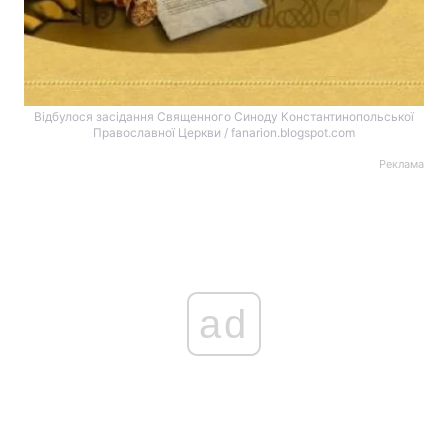
Відбулося засідання Священного Синоду Константинопольської
Православної Церкви / fanarion.blogspot.com
Реклама
ad