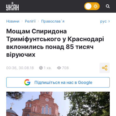
›
›
Новини
Релігії
Православ`я
рус
Мощам Спиридона
Триміфунтського у Краснодарі
вклонились понад 85 тисяч
віруючих
00:36, 30.08.18
1 хв.
708
Підпишіться на нас в Google