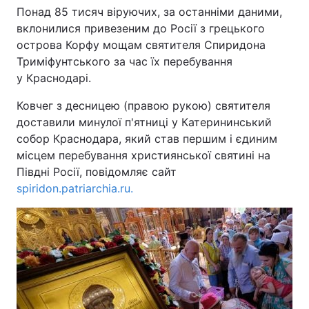
Понад 85 тисяч віруючих, за останніми даними,
вклонилися привезеним до Росії з грецького
острова Корфу мощам святителя Спиридона
Головна
Війна
Триміфунтського за час їх перебування
у Краснодарі.
Україна
Політика
Ковчег з десницею (правою рукою) святителя
Економіка
Світ
доставили минулої п'ятниці у Катерининський
собор Краснодара, який став першим і єдиним
Спорт
Наука
місцем перебування християнської святині на
Півдні Росії, повідомляє сайт
Техно і зв'язок
Лайт
spiridon.patriarchia.ru.
Зброя
Інциденти
Здоров'я
Туризм
Цікавинки
Погода
Екологія
Регіони