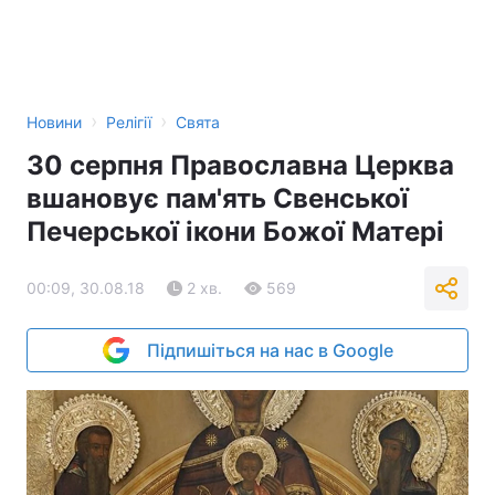
›
›
Новини
Релігії
Свята
30 серпня Православна Церква
вшановує пам'ять Свенської
Печерської ікони Божої Матері
00:09, 30.08.18
2 хв.
569
Підпишіться на нас в Google