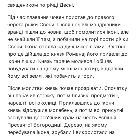
священиком по річці Десні.
Під час плавання човен пристав до правого
берега річки Свени. Після ночівлі мандрівники
вранці пішли до човна, щоб помолитися іконі, але
не знайшли її там, а побачили на горі проти річки
Свени. Ікона стояла на дубі між гілками. Звістка
про це дійшла до князя Романа; його привели до
ікони пішки. Князь гаряче молився і обіцяв
побудувати на цьому місці монастир, віддавши
йому всі землі, які побачить з гори.
Після молитви князь почав прозрівати. Спочатку
він побачив стежку, потім близькі предмети і,
нарешті, всі околиці. Приклавшись до ікони,
князь відслужив молебень, а потім всі присутні
заснували дерев'яний храм на честь Успіння
Пресвятої Богородиці. Дерево, на якому
перебувала ікона, зрубали і використали на