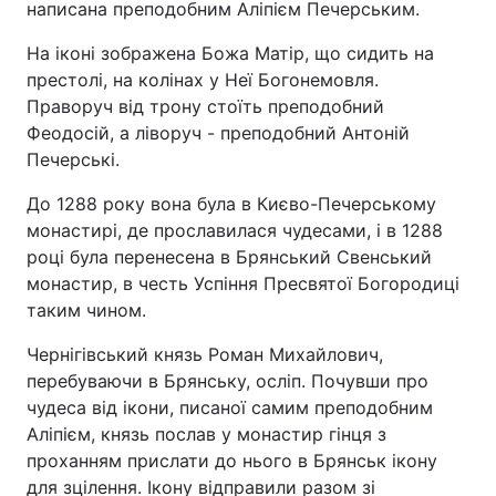
написана преподобним Аліпієм Печерським.
На іконі зображена Божа Матір, що сидить на
престолі, на колінах у Неї Богонемовля.
Праворуч від трону стоїть преподобний
Феодосій, а ліворуч - преподобний Антоній
Печерські.
До 1288 року вона була в Києво-Печерському
монастирі, де прославилася чудесами, і в 1288
році була перенесена в Брянський Свенський
монастир, в честь Успіння Пресвятої Богородиці
таким чином.
Чернігівський князь Роман Михайлович,
перебуваючи в Брянську, осліп. Почувши про
чудеса від ікони, писаної самим преподобним
Аліпієм, князь послав у монастир гінця з
проханням прислати до нього в Брянськ ікону
для зцілення. Ікону відправили разом зі