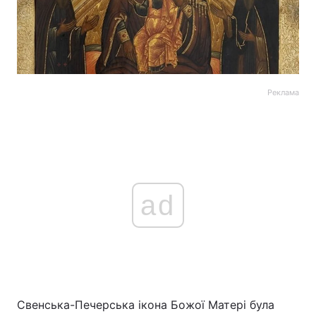
Реклама
ad
Свенська-Печерська ікона Божої Матері була