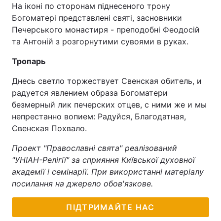
На іконі по сторонам піднесеного трону
Богоматері представлені святі, засновники
Печерського монастиря - преподобні Феодосій
та Антоній з розгорнутими сувоями в руках.
Тропарь
Днесь светло торжествует Свенская обитель, и
радуется явлением образа Богоматери
безмерный лик печерских отцев, с ними же и мы
непрестанно вопием: Радуйся, Благодатная,
Свенская Похвало.
Проект "Православні свята" реалізований
"УНІАН-Релігії" за сприяння Київської духовної
академії і семінарії. При використанні матеріалу
посилання на джерело обов'язкове.
ПІДТРИМАЙТЕ НАС