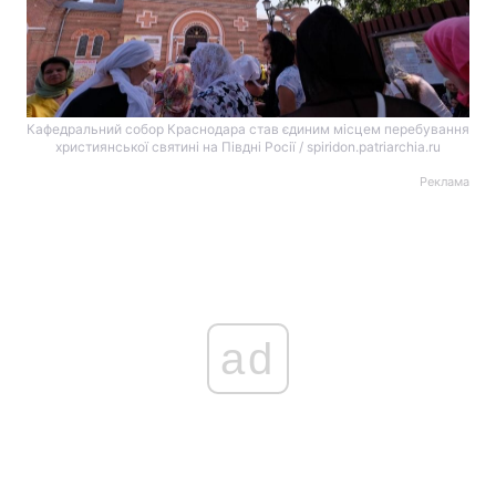
Кафедральний собор Краснодара став єдиним місцем перебування
християнської святині на Півдні Росії / spiridon.patriarchia.ru
Реклама
ad