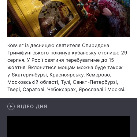
Лонгріди
Відео з Youtube
Статті
Інтерв'ю
Думки
Ковчег із десницею святителя Спиридона
Триміфунтського покинув кубанську столицю 29
Архів
Вакансії
серпня. У Росії святиня перебуватиме до 15
жовтня. Вклонитися мощам можна буде також
Контакти
у Єкатеринбурзі, Красноярську, Кемерово,
Московській області, Тулі, Санкт-Петербурзі,
Послуги
Твері, Саратові, Чебоксарах, Ярославлі і Москві.
ВІДЕО ДНЯ