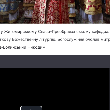
тих у Житомирському Спасо-Преображенському кафедра
яткову Божественну літургію. Богослужіння очолив мит
д-Волинський Никодим.