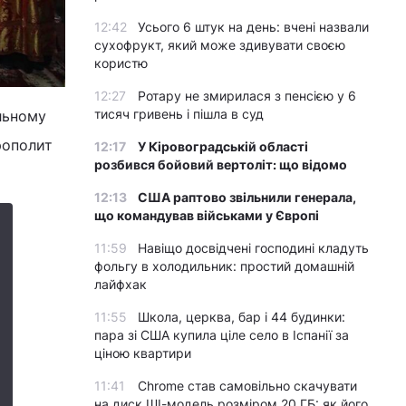
12:42
Усього 6 штук на день: вчені назвали
сухофрукт, який може здивувати своєю
користю
12:27
Ротару не змирилася з пенсією у 6
тисяч гривень і пішла в суд
льному
рополит
12:17
У Кіровоградській області
розбився бойовий вертоліт: що відомо
12:13
США раптово звільнили генерала,
що командував військами у Європі
11:59
Навіщо досвідчені господині кладуть
фольгу в холодильник: простий домашній
лайфхак
11:55
Школа, церква, бар і 44 будинки:
пара зі США купила ціле село в Іспанії за
ціною квартири
11:41
Chrome став самовільно скачувати
на диск ШІ-модель розміром 20 ГБ: як його