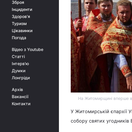
Зброя
Інциденти
Здоров'я
Туризм
Цікавинки
Погода
Відео з Youtube
Статті
Інтерв'ю
Думки
Лонгріди
Архів
Вакансії
На Житомирщині вперше ві
Контакти
У Житомирській єпархії У
собору святих угодників 