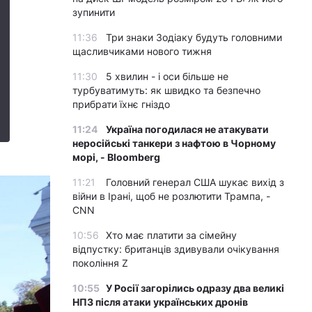
зупинити
11:36
Три знаки Зодіаку будуть головними
щасливчиками нового тижня
11:30
5 хвилин - і оси більше не
турбуватимуть: як швидко та безпечно
прибрати їхнє гніздо
11:24
Україна погодилася не атакувати
неросійські танкери з нафтою в Чорному
морі, - Bloomberg
11:21
Головний генерал США шукає вихід з
війни в Ірані, щоб не розлютити Трампа, -
CNN
10:56
Хто має платити за сімейну
відпустку: британців здивували очікування
покоління Z
10:55
У Росії загорілись одразу два великі
НПЗ після атаки українських дронів