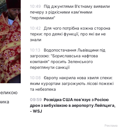
10:49
Під джунглями В'єтнаму виявили
печеру з рідкісними кам'яними
"перлинами"
10:42
Для чого потрібна кожна сторона
терки: про деякі функції, про які ви не
знали
10:13
Водопостачання Львівщини під
загрозою: "Бориславська нафтова
компанія" просить Зеленського
переглянути санкції
10:08
Європу накрила нова хвиля спеки:
яким курортам загрожують лісові пожежі
та небезпека
 великою
09:59
Розвідка США пов’язує з Росією
ника
дрон з вибухівкою в аеропорту Лейпцига,
- WSJ
Реклама