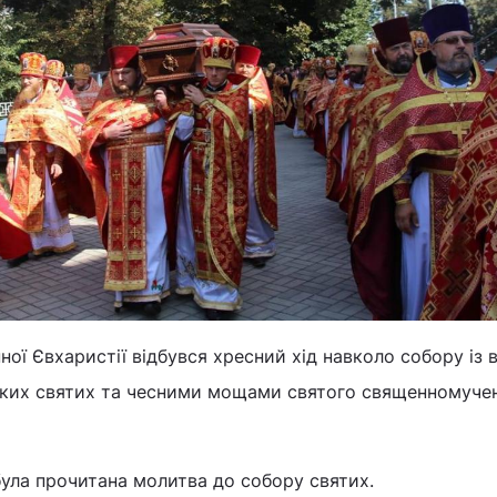
ої Євхаристії відбувся хресний хід навколо собору із
ких святих та чесними мощами святого священномуче
була прочитана молитва до собору святих.