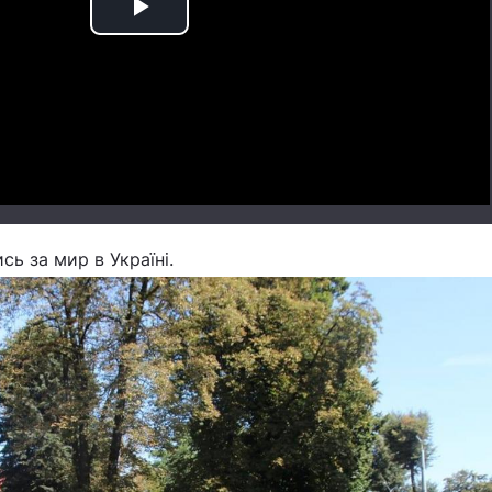
Play
Video
ись за мир в Україні.