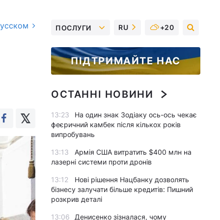
русском
RU
+20
ПОСЛУГИ
ПІДТРИМАЙТЕ НАС
ОСТАННІ НОВИНИ
13:23
На один знак Зодіаку ось-ось чекає
феєричний камбек після кількох років
випробувань
13:13
Армія США витратить $400 млн на
лазерні системи проти дронів
13:12
Нові рішення Нацбанку дозволять
бізнесу залучати більше кредитів: Пишний
розкрив деталі
13:06
Денисенко зізналася, чому