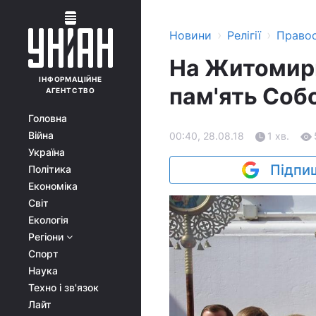
›
›
Новини
Релігії
Право
На Житомирщ
ІНФОРМАЦІЙНЕ
пам'ять Соб
АГЕНТСТВО
Головна
Війна
00:40, 28.08.18
1 хв.
Україна
Підпиш
Політика
Економіка
Світ
Екологія
Регіони
Спорт
Наука
Техно і зв'язок
Лайт