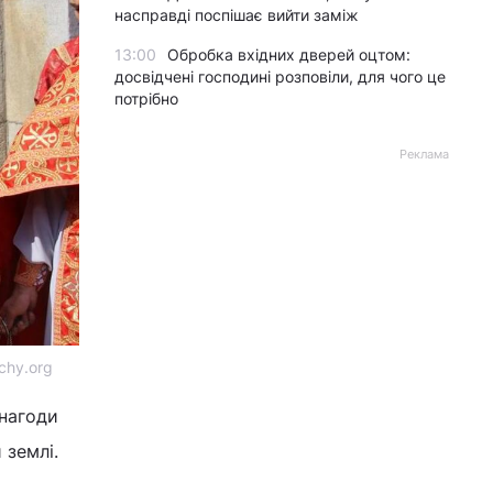
насправді поспішає вийти заміж
13:00
Обробка вхідних дверей оцтом:
досвідчені господині розповіли, для чого це
потрібно
Реклама
chy.org
 нагоди
 землі.