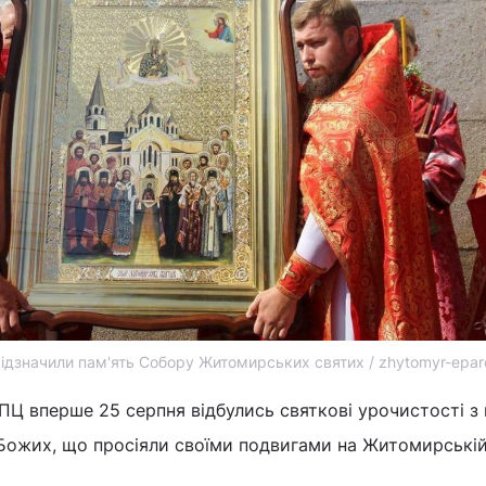
дзначили пам'ять Собору Житомирських святих / zhytomyr-epar
ПЦ вперше 25 серпня відбулись святкові урочистості з
Божих, що просіяли своїми подвигами на Житомирській