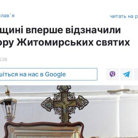
слав`я
читать на 
ині вперше відзначили
ору Житомирських святих
536
іться на нас в Google