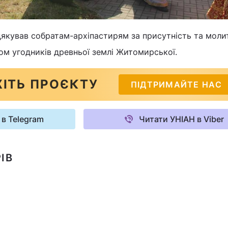
кував собратам-архіпастирям за присутність та молит
вом угодників древньої землі Житомирської.
ІТЬ ПРОЄКТУ
ПІДТРИМАЙТЕ НАС
 в Telegram
Читати УНІАН в Viber
ІВ