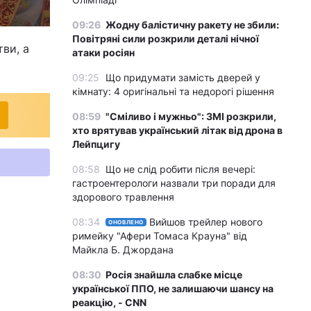
09:26
Жодну балістичну ракету не збили:
Повітряні сили розкрили деталі нічної
ви, а
атаки росіян
09:25
Що придумати замість дверей у
кімнату: 4 оригінальні та недорогі рішення
08:59
"Сміливо і мужньо": ЗМІ розкрили,
хто врятував український літак від дрона в
Лейпцигу
08:58
Що не слід робити після вечері:
гастроентерологи назвали три поради для
здорового травлення
08:34
Вийшов трейлер нового
ОНОВЛЕНО
римейку "Афери Томаса Крауна" від
Майкла Б. Джордана
08:30
Росія знайшла слабке місце
української ППО, не залишаючи шансу на
реакцію, - CNN