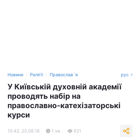
›
›
Новини
Релігії
Православ`я
рус
У Київській духовній академії
проводять набір на
православно-катехізаторські
курси
10:42, 23.08.18
1 хв.
621