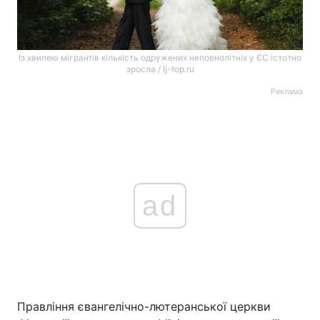
Із хвилею мігрантів кількість одружених неповнолітніх у ЄС істотно
зросла / lj-top.ru
Реклама
ad
Правління євангелічно-лютеранської церкви