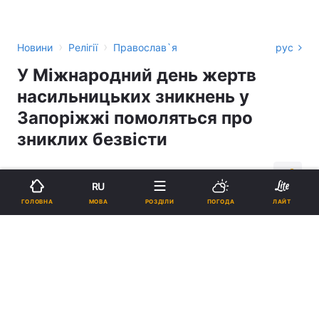
›
›
Новини
Релігії
Православ`я
рус
У Міжнародний день жертв
насильницьких зникнень у
Запоріжжі помоляться про
зниклих безвісти
09:44, 23.08.18
1 хв.
489
RU
МОВА
ГОЛОВНА
РОЗДІЛИ
ПОГОДА
ЛАЙТ
Підпишіться на нас в Google