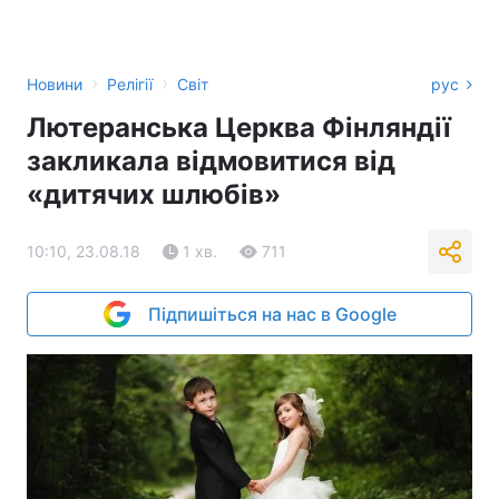
›
›
Новини
Релігії
Світ
рус
Лютеранська Церква Фінляндії
закликала відмовитися від
«дитячих шлюбів»
10:10, 23.08.18
1 хв.
711
Підпишіться на нас в Google