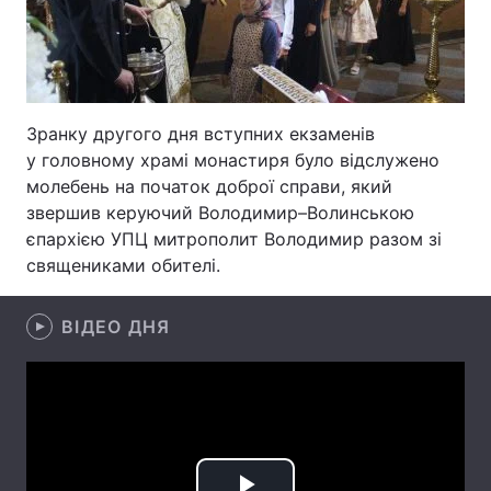
Лонгріди
Відео з Youtube
Статті
Зранку другого дня вступних екзаменів
Інтерв'ю
Думки
у головному храмі монастиря було відслужено
молебень на початок доброї справи, який
Архів
Вакансії
звершив керуючий Володимир–Волинською
єпархією УПЦ митрополит Володимир разом зі
Контакти
священиками обителі.
Послуги
ВІДЕО ДНЯ