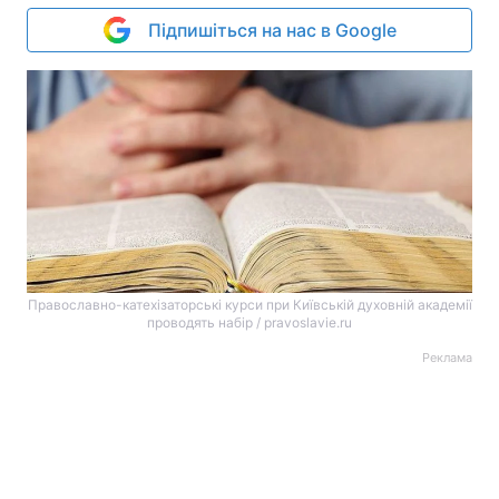
Підпишіться на нас в Google
Православно-катехізаторські курси при Київській духовній академії
проводять набір / pravoslavie.ru
Реклама