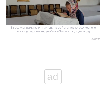
За результатами вступних іспитів до Регентського духовного
училища зараховано дев’ять абітурієнток / zymne.org
Реклама
ad