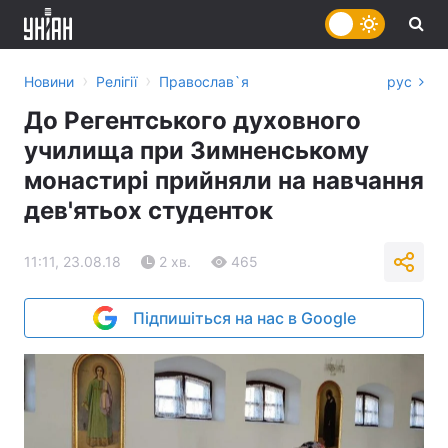
›
›
Новини
Релігії
Православ`я
рус
До Регентського духовного
училища при Зимненському
монастирі прийняли на навчання
дев'ятьох студенток
11:11, 23.08.18
2 хв.
465
Підпишіться на нас в Google