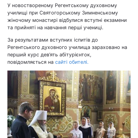
У новоствореному Регентському духовному
училищі при Святогорському Зимненському
жіночому монастирі відбулися вступні екзамени
Головна
Війна
та прийняті на навчання перші учениці.
За результатами вступних іспитів до
Україна
Політика
Регентського духовного училища зараховано на
Економіка
Світ
перший курс дев’ять абітурієнток,
повідомляється на
сайті обителі.
Спорт
Наука
Техно і зв'язок
Лайт
Зброя
Інциденти
Здоров'я
Туризм
Цікавинки
Погода
Екологія
Регіони