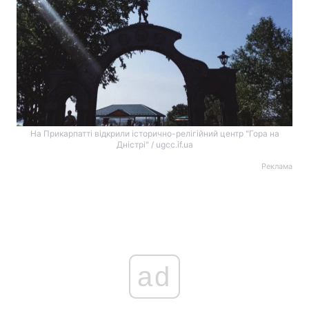
На Прикарпатті відкрили історично-релігійний центр "Гора на
Дністрі" / ugcc.if.ua
Реклама
ad