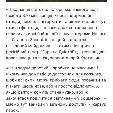
«Поєднання світської історії маленького села
(всього 370 мешканців) через інформаційні
стенди, символічні гармати та окопи (колись тут
стояла фортеця, а в часи двох світових воєн
велися активні бойові дії) з скульптурами Нового
та Старого Заповітів та ще й в додаток
оглядовий майданчик — таким є історично-
релігійний центр "Гора на Дністрі"», - розповідає
краєзнавець та екскурсовод Андрій Костишин.
«Наш задум простий – зробити це маленьке і
нікому невідоме місце доступним для кожного,
щоби всі охочі могли приїхати сюди, побачити та
пізнати, щось нове, або й просто відпочити. А
якщо раптом комусь стане нудно, або ж
захочеться поділитися світлинами у соцмережі –
маємо тут вай-фай у вільному доступі», - жартує
парох.