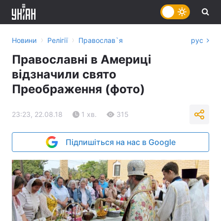
›
›
Новини
Релігії
Православ`я
рус
Православні в Америці
відзначили свято
Преображення (фото)
23:23, 22.08.18
1 хв.
315
Підпишіться на нас в Google