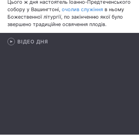
Цього ж дня настоятель Іоанно-Предтеченського
собору у Вашингтоні,
очолив служіння
в ньому
Лонгріди
Божественної літургії, по закінченню якої було
звершено традиційне освячення плодів.
Відео з Youtube
Статті
ВІДЕО ДНЯ
Інтерв'ю
Думки
Архів
Вакансії
Контакти
Послуги