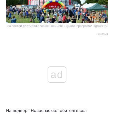
На гостей фестивалю чекає насичена і цікава програма/ agroxxi.ru
Реклама
ad
На подвор'ї Новоспаської обителі в селі