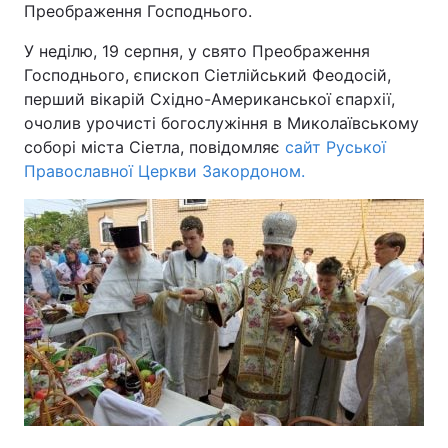
Преображення Господнього.
У неділю, 19 серпня, у свято Преображення
Господнього, єпископ Сіетлійський Феодосій,
Головна
Війна
перший вікарій Східно-Американської єпархії,
очолив урочисті богослужіння в Миколаївському
Україна
Політика
соборі міста Сіетла, повідомляє
сайт Руської
Православної Церкви Закордоном.
Економіка
Світ
Спорт
Наука
Техно і зв'язок
Лайт
Зброя
Інциденти
Здоров'я
Туризм
Цікавинки
Погода
Екологія
Регіони