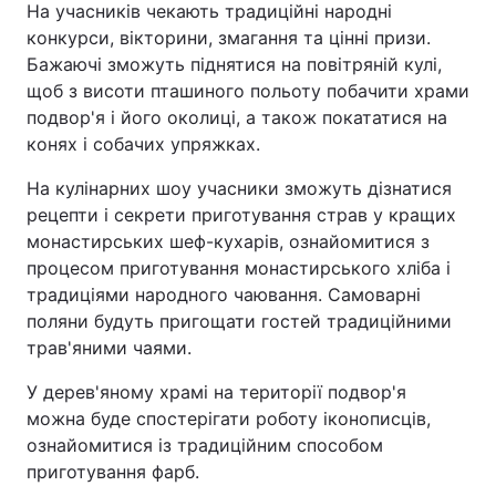
На учасників чекають традиційні народні
конкурси, вікторини, змагання та цінні призи.
Бажаючі зможуть піднятися на повітряній кулі,
щоб з висоти пташиного польоту побачити храми
подвор'я і його околиці, а також покататися на
конях і собачих упряжках.
На кулінарних шоу учасники зможуть дізнатися
рецепти і секрети приготування страв у кращих
монастирських шеф-кухарів, ознайомитися з
процесом приготування монастирського хліба і
традиціями народного чаювання. Самоварні
поляни будуть пригощати гостей традиційними
трав'яними чаями.
У дерев'яному храмі на території подвор'я
можна буде спостерігати роботу іконописців,
ознайомитися із традиційним способом
приготування фарб.