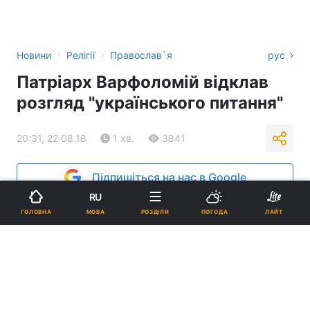
›
›
Новини
Релігії
Православ`я
рус
Патріарх Варфоломій відклав
розгляд "українського питання"
20:31, 22.08.18
1 хв.
3841
Підпишіться на нас в Google
RU
МОВА
ГОЛОВНА
РОЗДІЛИ
ПОГОДА
ЛАЙТ