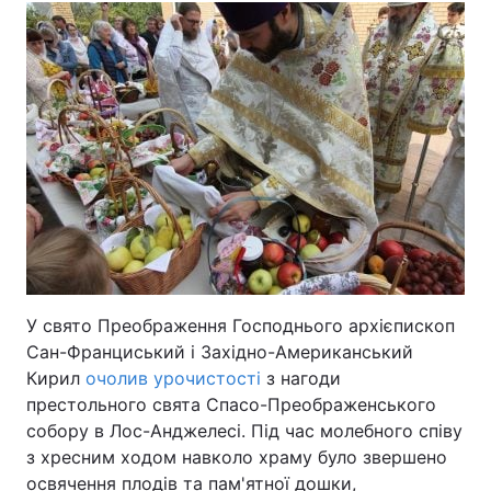
Тема оформлення
У свято Преображення Господнього архієпископ
Сан-Франциський і Західно-Американський
Кирил
очолив урочистості
з нагоди
престольного свята Спасо-Преображенського
собору в Лос-Анджелесі. Під час молебного співу
з хресним ходом навколо храму було звершено
освячення плодів та пам'ятної дошки,