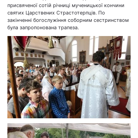
присвяченої сотій річниці мученицької кончини
святих Царствених Страстотерпців. По
закінченні богослужіння соборним сестринством
була запропонована трапеза.