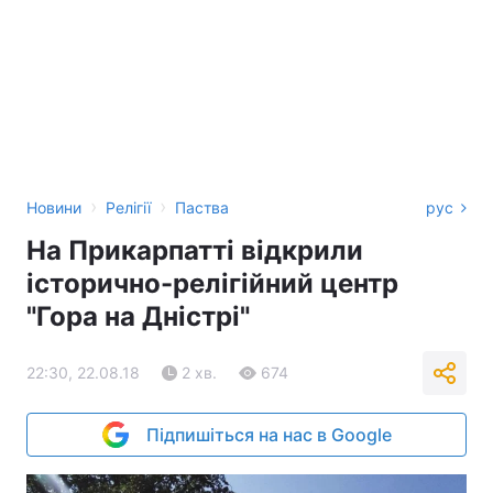
›
›
Новини
Релігії
Паства
рус
На Прикарпатті відкрили
історично-релігійний центр
"Гора на Дністрі"
22:30, 22.08.18
2 хв.
674
Підпишіться на нас в Google