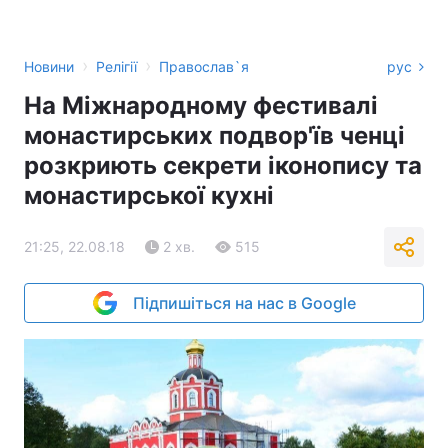
›
›
Новини
Релігії
Православ`я
рус
На Міжнародному фестивалі
монастирських подвор'їв ченці
розкриють секрети іконопису та
монастирської кухні
21:25, 22.08.18
2 хв.
515
Підпишіться на нас в Google