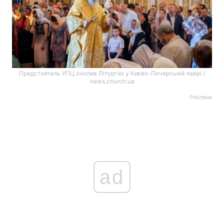
Предстоятель УПЦ очолив Літургію у Києво-Печерській лаврі /
news.church.ua
Реклама
ad