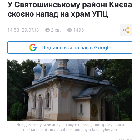
У Святошинському районі Києва
скоєно напад на храм УПЦ
14:58, 29.07.18
2 хв.
1496
Підпишіться на нас в Google
Невідомі кинули димову шашку в приміщення храму через
прочинене вікно / facebook.com/mykola.danylevych
Реклама