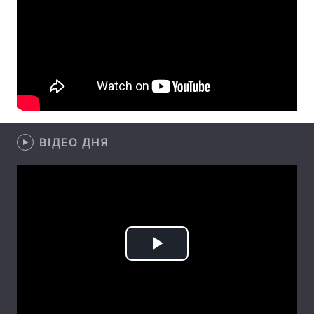
Лонгріди
Відео з Youtube
Статті
Інтерв'ю
Думки
Архів
Вакансії
ВІДЕО ДНЯ
Контакти
Послуги
Play
Video