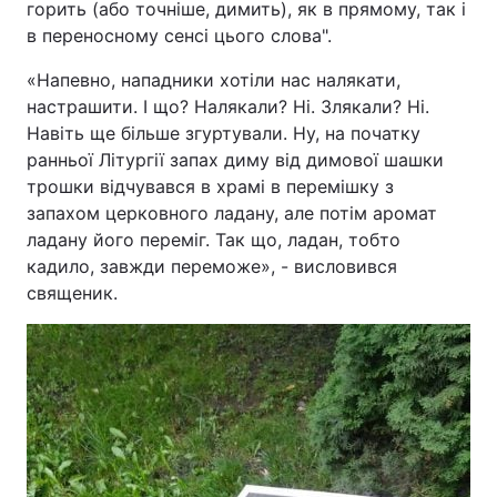
горить (або точніше, димить), як в прямому, так і
в переносному сенсі цього слова".
«Напевно, нападники хотіли нас налякати,
настрашити. І що? Налякали? Ні. Злякали? Ні.
Навіть ще більше згуртували. Ну, на початку
ранньої Літургії запах диму від димової шашки
трошки відчувався в храмі в перемішку з
запахом церковного ладану, але потім аромат
ладану його переміг. Так що, ладан, тобто
кадило, завжди переможе», - висловився
священик.