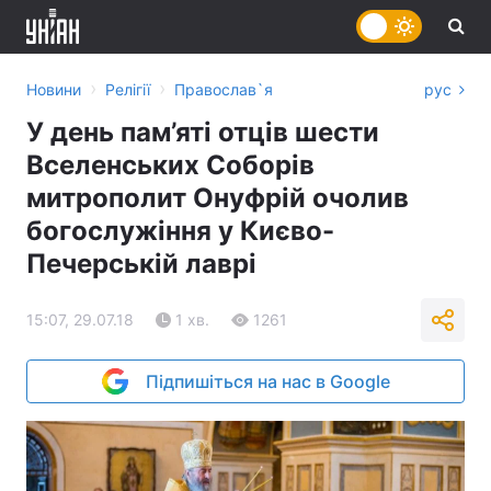
›
›
Новини
Релігії
Православ`я
рус
У день пам’яті отців шести
Вселенських Соборів
митрополит Онуфрій очолив
богослужіння у Києво-
Печерській лаврі
15:07, 29.07.18
1 хв.
1261
Підпишіться на нас в Google