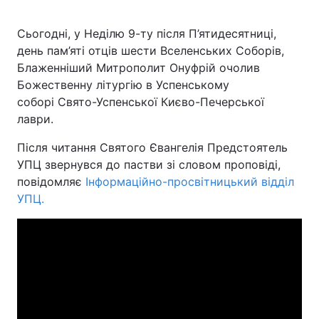
Сьогодні, у Неділю 9-ту після П’ятидесятниці,
день пам’яті отців шести Вселенських Соборів,
Головна
Війна
Блаженніший Митрополит Онуфрій очолив
Божественну літургію в Успенському
Україна
Політика
соборі Свято-Успенської Києво-Печерської
лаври.
Економіка
Світ
Після читання Святого Євангелія Предстоятель
Спорт
Наука
УПЦ звернувся до пастви зі словом проповіді,
повідомляє
Інформаційно-просвітницький відділ
Техно і зв'язок
Лайт
УПЦ.
Зброя
Інциденти
Здоров'я
Туризм
Цікавинки
Погода
Екологія
Регіони