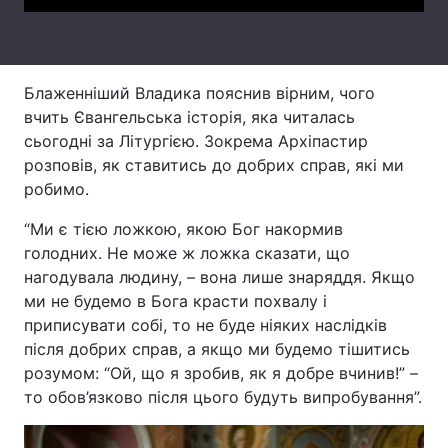
Тема оформлення
Блаженніший Владика пояснив вірним, чого
вчить Євангельська історія, яка читалась
сьогодні за Літургією. Зокрема Архіпастир
розповів, як ставитись до добрих справ, які ми
робимо.
“Ми є тією ложкою, якою Бог накормив
голодних. Не може ж ложка сказати, що
нагодувала людину, – вона лише знаряддя. Якщо
ми не будемо в Бога красти похвалу і
приписувати собі, то не буде ніяких наслідків
після добрих справ, а якщо ми будемо тішитись
розумом: “Ой, що я зробив, як я добре вчинив!” –
то обов’язково після цього будуть випробування”.