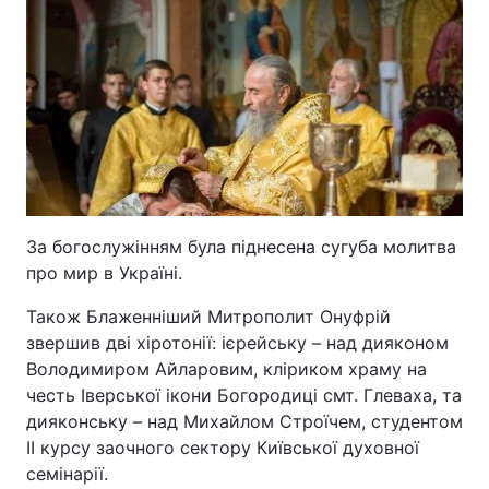
За богослужінням була піднесена сугуба молитва
про мир в Україні.
Також Блаженніший Митрополит Онуфрій
звершив дві хіротонії: ієрейську – над дияконом
Володимиром Айларовим, кліриком храму на
честь Іверської ікони Богородиці смт. Глеваха, та
дияконську – над Михайлом Строїчем, студентом
II курсу заочного сектору Київської духовної
семінарії.