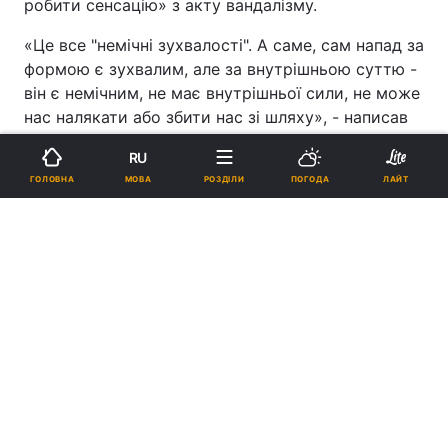
робити сенсацію» з акту вандалізму.
«Це все "немічні зухвалості". А саме, сам напад за
формою є зухвалим, але за внутрішньою суттю -
він є немічним, не має внутрішньої сили, не може
нас налякати або збити нас зі шляху», - написав
протоієрей Миколай Данилевич.
RU
МОВА
ГОЛОВНА
РОЗДІЛИ
ПОГОДА
ЛАЙТ
ПІДТРИМАЙТЕ НАС