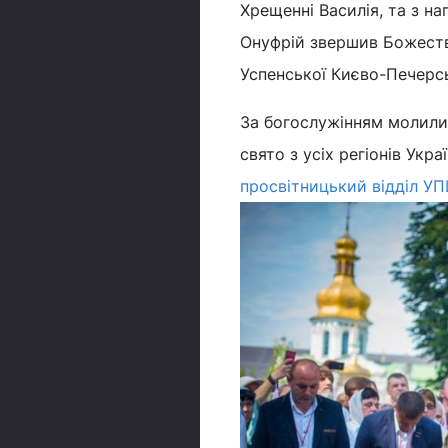
Хрещенні Василія, та з н
Онуфрій звершив Божеств
Успенської Києво-Печерсь
За богослужінням молилис
свято з усіх регіонів Укр
просвітницький відділ УП