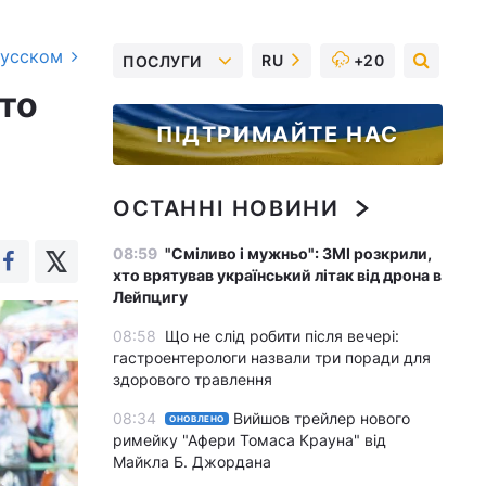
русском
RU
+20
ПОСЛУГИ
то
ПІДТРИМАЙТЕ НАС
ОСТАННІ НОВИНИ
08:59
"Сміливо і мужньо": ЗМІ розкрили,
хто врятував український літак від дрона в
Лейпцигу
08:58
Що не слід робити після вечері:
гастроентерологи назвали три поради для
здорового травлення
08:34
Вийшов трейлер нового
ОНОВЛЕНО
римейку "Афери Томаса Крауна" від
Майкла Б. Джордана