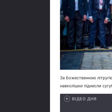
За Божественною літругіє
навколішки піднесли сугу
ВІДЕО ДНЯ