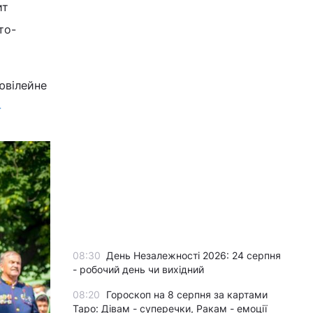
ит
то-
ювілейне
-
08:30
День Незалежності 2026: 24 серпня
- робочий день чи вихідний
08:20
Гороскоп на 8 серпня за картами
Таро: Дівам - суперечки, Ракам - емоції