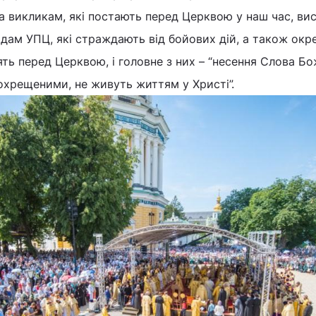
 викликам, які постають перед Церквою у наш час, вис
адам УПЦ, які страждають від бойових дій, а також окр
ять перед Церквою, і головне з них – “несення Слова Б
 охрещеними, не живуть життям у Христі”.