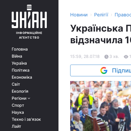
›
›
Новини
Релігії
Право
Українська 
ІНФОРМАЦІЙНЕ
відзначила 
АГЕНТСТВО
Головна
Війна
15:59, 28.07.18
3 хв.
Україна
Підпиш
Політика
Економіка
Світ
Екологія
Регіони
Спорт
Наука
Техно і зв'язок
Лайт