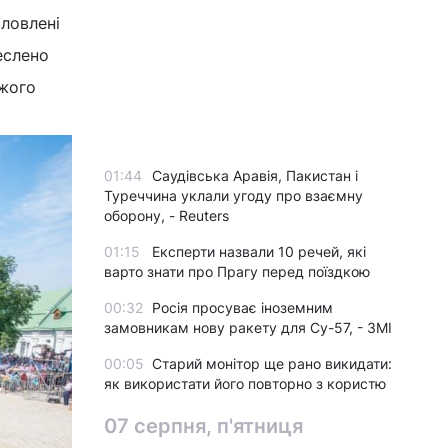
ловлені
еслено
ожого
01:44
Саудівська Аравія, Пакистан і
Туреччина уклали угоду про взаємну
оборону, - Reuters
01:15
Експерти назвали 10 речей, які
варто знати про Прагу перед поїздкою
00:32
Росія просуває іноземним
замовникам нову ракету для Су-57, - ЗМІ
00:05
Старий монітор ще рано викидати:
як використати його повторно з користю
07 серпня, п'ятниця