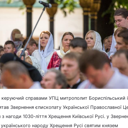
а керуючий справами УПЦ митрополит Бориспільський і
итав Звернення єпископату Української Православної Ц
 з нагоди 1030-ліття Хрещення Київської Русі. у Зверне
 українського народу Хрещення Русі святим князем