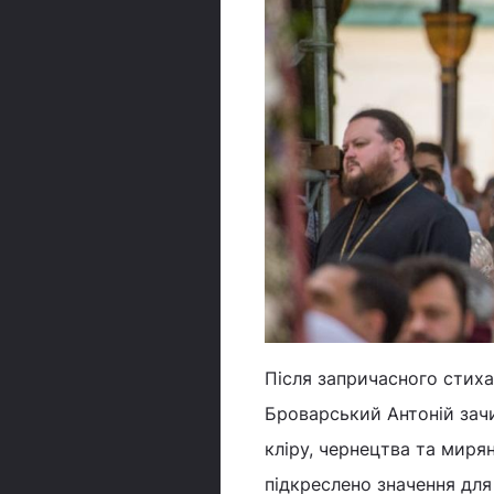
Після запричасного стих
Броварський Антоній зач
кліру, чернецтва та мирян
підкреслено значення для