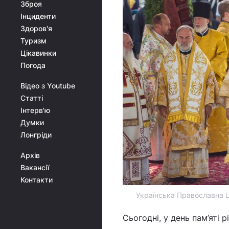
Зброя
Інциденти
Здоров'я
Туризм
Цікавинки
Погода
Відео з Youtube
Статті
Інтерв'ю
Думки
Лонгріди
Архів
Вакансії
Контакти
Українська Православна Ц
Сьогодні, у день пам’яті