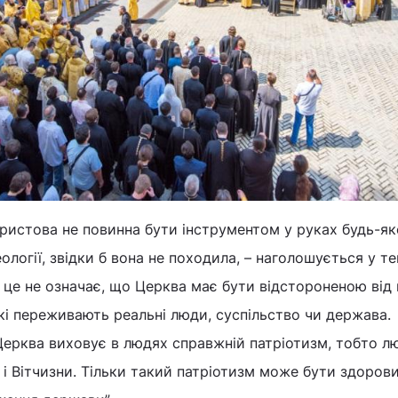
ристова не повинна бути інструментом у руках будь-як
ології, звідки б вона не походила, – наголошується у те
, це не означає, що Церква має бути відстороненою від
кі переживають реальні люди, суспільство чи держава.
Церква виховує в людях справжній патріотизм, тобто л
 і Вітчизни. Тільки такий патріотизм може бути здоров