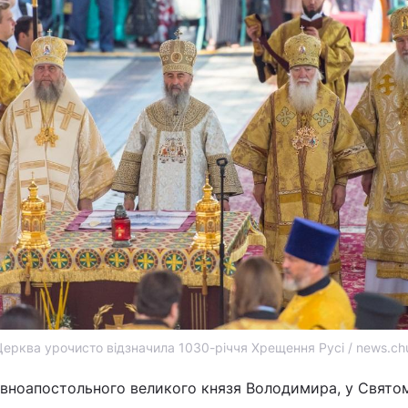
ерква урочисто відзначила 1030-річчя Хрещення Русі / news.ch
 рівноапостольного великого князя Володимира, у Свято