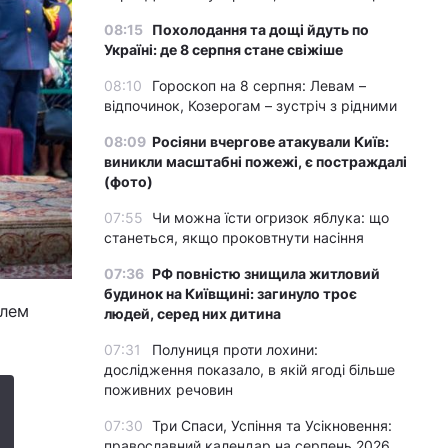
08:15
Похолодання та дощі йдуть по
Україні: де 8 серпня стане свіжіше
08:10
Гороскоп на 8 серпня: Левам –
відпочинок, Козерогам – зустріч з рідними
08:09
Росіяни вчергове атакували Київ:
виникли масштабні пожежі, є постраждалі
(фото)
07:55
Чи можна їсти огризок яблука: що
станеться, якщо проковтнути насіння
07:36
РФ повністю знищила житловий
будинок на Київщині: загинуло троє
елем
людей, серед них дитина
07:31
Полуниця проти лохини:
дослідження показало, в якій ягоді більше
поживних речовин
07:30
Три Спаси, Успіння та Усікновення:
православний календар на серпень 2026