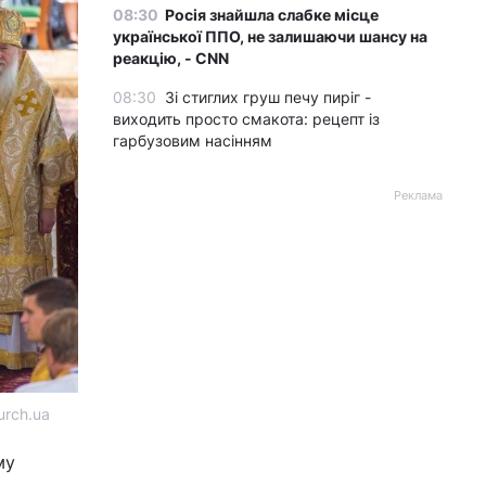
08:30
Росія знайшла слабке місце
української ППО, не залишаючи шансу на
реакцію, - CNN
08:30
Зі стиглих груш печу пиріг -
виходить просто смакота: рецепт із
гарбузовим насінням
Реклама
urch.ua
му