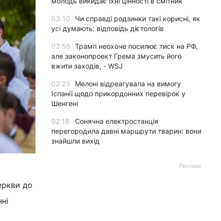
молодь викидає їхні цінності в смітник
03:10
Чи справді родзинки такі корисні, як
усі думають: відповідь дієтологів
02:56
Трамп неохоче посилює тиск на РФ,
але законопроект Грема змусить його
вжити заходів, - WSJ
02:23
Мелоні відреагувала на вимогу
Іспанії щодо прикордонних перевірок у
Шенгені
02:18
Сонячна електростанція
перегородила давні маршрути тварин: вони
знайшли вихід
Реклама
еркви до
нні