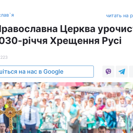
слав`я
читать на 
Православна Церква урочис
1030-річчя Хрещення Русі
1223
іться на нас в Google