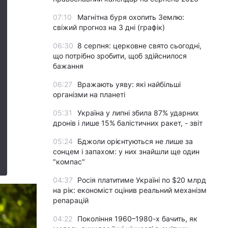
07:10
Магнітна буря охопить Землю:
свіжий прогноз на 3 дні (графік)
06:30
8 серпня: церковне свято сьогодні,
що потрібно зробити, щоб здійснилося
бажання
06:27
Вражають уяву: які найбільші
організми на планеті
05:31
Україна у липні збила 87% ударних
дронів і лише 15% балістичних ракет, - звіт
05:24
Бджоли орієнтуються не лише за
сонцем і запахом: у них знайшли ще один
"компас"
04:37
Росія платитиме Україні по $20 млрд
на рік: економіст оцінив реальний механізм
репарацій
04:22
Покоління 1960–1980-х бачить, як