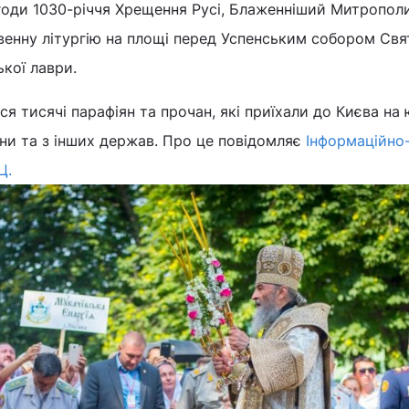
агоди 1030-річчя Хрещення Русі, Блаженніший Митропол
енну літургію на площі перед Успенським собором Свя
кої лаври.
я тисячі парафіян та прочан, які приїхали до Києва на 
аїни та з інших держав. Про це повідомляє
Інформаційно
Ц.