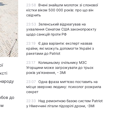
23:58
Вчені знайшли молоток зі слонової
кістки віком 500 000 років: про що він
свідчить
23:53
Зеленський відреагував на
ухвалення Сенатом США законопроєкту
щодо санкцій проти РФ
23:19
Є два варіанти: експерт назвав
країни, які можуть допомогти Україні з
ракетами до Patriot
23:17
Колишньому очільнику МЗС
ої
Угорщини може загрожувати до трьох
років ув'язнення, - ЗМІ
ксті
 народу
23:07
Одна фраза миттєво поставить на
місце зверхню людину: психолог розкрила
секрет
юбов до
22:33
Над ремонтною базою систем Patriot
им
у Німеччині літали підозрілі дрони, -ЗМІ