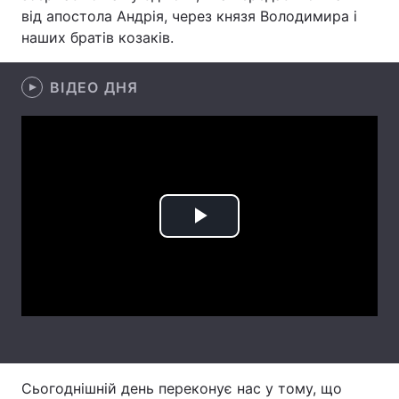
від апостола Андрія, через князя Володимира і
Тема оформлення
наших братів козаків.
ВІДЕО ДНЯ
Play
Video
Сьогоднішній день переконує нас у тому, що