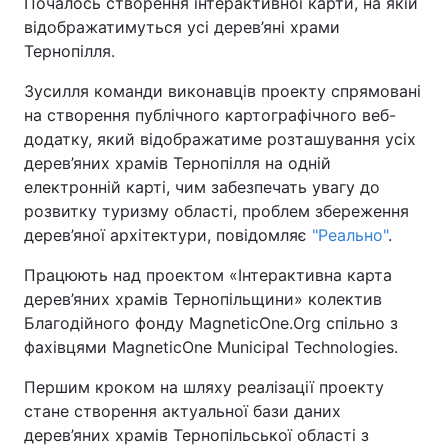
Почалось створення інтерактивної карти, на якій
відображатимуться усі дерев’яні храми
Тернопілля.
Зусилля команди виконавців проекту спрямовані
на створення публічного картографічного веб-
додатку, який відображатиме розташування усіх
дерев’яних храмів Тернопілля на одній
електронній карті, чим забезпечать увагу до
розвитку туризму області, проблем збереження
дерев’яної архітектури, повідомляє
"Реально"
.
Працюють над проектом «Інтерактивна карта
дерев’яних храмів Тернопільщини» колектив
Благодійного фонду MagneticOne.Org спільно з
фахівцями MagneticOne Municipal Technologies.
Першим кроком на шляху реалізації проекту
стане створення актуальної бази даних
дерев’яних храмів Тернопільської області з