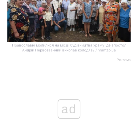
Православні молилися на місці будівництва храму, де апостол
Андрій Первозванний викопав колодязь / hramzp.ua
Реклама
ad