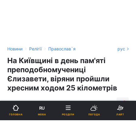
›
›
Новини
Релігії
Православ`я
рус
На Київщині в день пам'яті
преподобномучениці
Єлизавети, віряни пройшли
хресним ходом 25 кілометрів
11:10, 18.07.18
1 хв.
670
RU
МОВА
ГОЛОВНА
РОЗДІЛИ
ПОГОДА
ЛАЙТ
Підпишіться на нас в Google