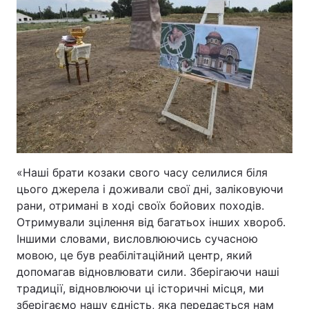
Лонгріди
Відео з Youtube
Статті
Інтерв'ю
Думки
Архів
Вакансії
Контакти
«Наші брати козаки свого часу селилися біля
Послуги
цього джерела і доживали свої дні, заліковуючи
рани, отримані в ході своїх бойових походів.
Отримували зцілення від багатьох інших хвороб.
Іншими словами, висловлюючись сучасною
мовою, це був реабілітаційний центр, який
допомагав відновлювати сили. Зберігаючи наші
традиції, відновлюючи ці історичні місця, ми
зберігаємо нашу єдність, яка передається нам