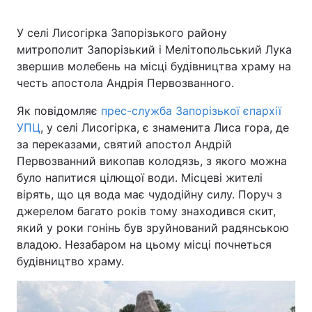
У селі Лисогірка Запорізького району
митрополит Запорізький і Мелітопольський Лука
Головна
Війна
звершив молебень на місці будівництва храму на
честь апостола Андрія Первозванного.
Україна
Політика
Як повідомляє
прес-служба Запорізької єпархії
Економіка
Світ
УПЦ
, у селі Лисогірка, є знаменита Лиса гора, де
за переказами, святий апостол Андрій
Спорт
Наука
Первозванний викопав колодязь, з якого можна
було напитися цілющої води. Місцеві жителі
Техно і зв'язок
Лайт
вірять, що ця вода має чудодійну силу. Поруч з
джерелом багато років тому знаходився скит,
Зброя
Інциденти
який у роки гонінь був зруйнований радянською
владою. Незабаром на цьому місці почнеться
Здоров'я
Туризм
будівництво храму.
Цікавинки
Погода
Екологія
Регіони