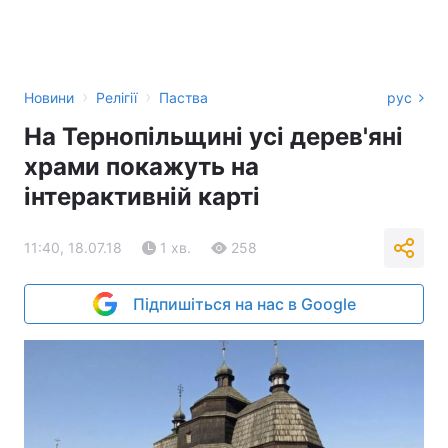
›
›
Новини
Релігії
Паства
рус
На Тернопільщині усі дерев'яні
храми покажуть на
інтерактивній карті
11:40, 18.07.18
1 хв.
258
Підпишіться на нас в Google