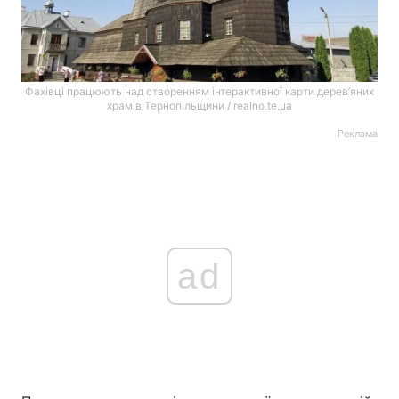
Фахівці працюють над створенням інтерактивної карти дерев’яних
храмів Тернопільщини / realno.te.ua
Реклама
ad