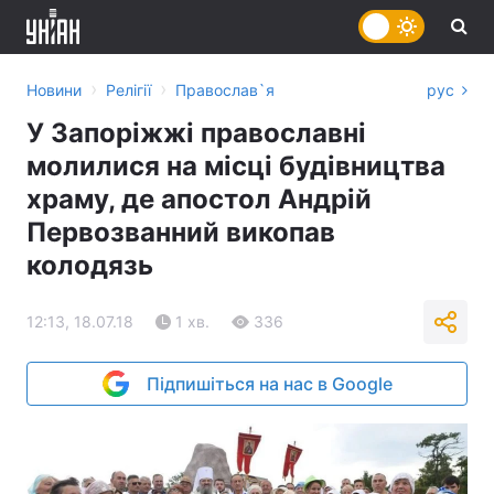
›
›
Новини
Релігії
Православ`я
рус
У Запоріжжі православні
молилися на місці будівництва
храму, де апостол Андрій
Первозванний викопав
колодязь
12:13, 18.07.18
1 хв.
336
Підпишіться на нас в Google