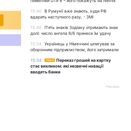
геймплей GTA 6 – його покажуть на Netflix
15:40
В Румунії вже знають, куди РФ
вдарить наступного разу, - ЗМІ
15:40
П’ять знаків Зодіаку отримають знак
долі: число ангела 8/6 принесе їм удачу
15:34
Українець у Німеччині шпигував за
оборонним підприємством, його затримали
15:34
Переказ грошей на картку
УНІАН
стає викликом: які незвичні новації
вводять банки
Реклама