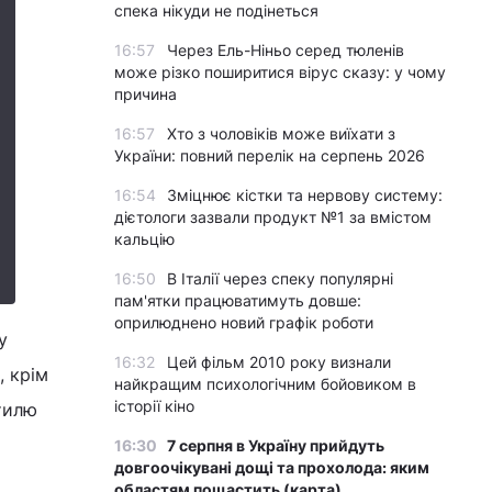
спека нікуди не подінеться
16:57
Через Ель-Ніньо серед тюленів
може різко поширитися вірус сказу: у чому
причина
16:57
Хто з чоловіків може виїхати з
України: повний перелік на серпень 2026
16:54
Зміцнює кістки та нервову систему:
дієтологи зазвали продукт №1 за вмістом
кальцію
16:50
В Італії через спеку популярні
пам'ятки працюватимуть довше:
оприлюднено новий графік роботи
у
16:32
Цей фільм 2010 року визнали
, крім
найкращим психологічним бойовиком в
історії кіно
тилю
16:30
7 серпня в Україну прийдуть
довгоочікувані дощі та прохолода: яким
областям пощастить (карта)