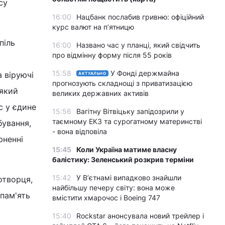
су
16:00
Нацбанк послабив гривню: офіційний
курс валют на п’ятницю
піль
16:00
Названо час у планці, який свідчить
про відмінну форму після 55 років
15:58
У Фонді держмайна
 віруючі
АКТУАЛЬНО
прогнозують складнощі з приватизацією
-який
великих державних активів
с у єдине
15:56
Вагітну Вітвіцьку запідозрили у
таємному ЕКЗ та сурогатному материнстві
бування,
- вона відповіла
рненні
15:45
Коли Україна матиме власну
балістику: Зеленський розкрив терміни
15:42
У Вʼєтнамі випадково знайшли
отворця,
найбільшу печеру світу: вона може
пам'ять
вмістити хмарочос і Boeing 747
15:40
Rockstar анонсувала новий трейлер і