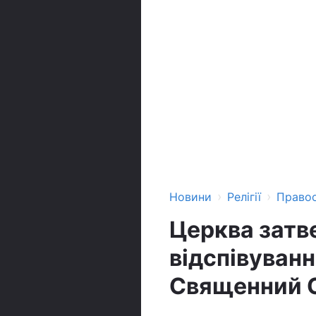
›
›
Новини
Релігії
Право
Церква затв
відспівуванн
Священний 