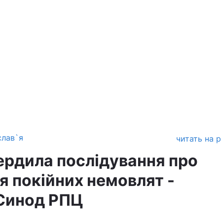
слав`я
читать на 
ердила послідування про
я покійних немовлят -
Синод РПЦ