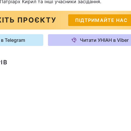
атріарх Кирил та інші учасники засідання.
ІТЬ ПРОЄКТУ
ПІДТРИМАЙТЕ НАС
 в Telegram
Читати УНІАН в Viber
ІВ