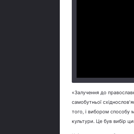
«Залучення до православн
самобутньої східнослов'я
того, і вибором способу 
культури. Це був вибір ци