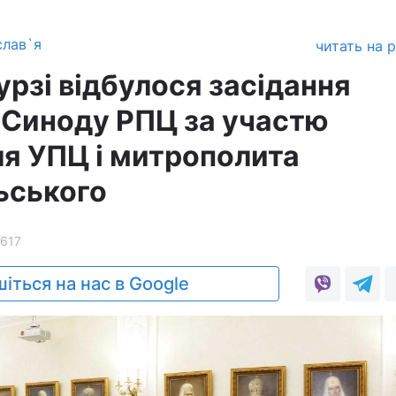
слав`я
читать на 
рзі відбулося засідання
Синоду РПЦ за участю
я УПЦ і митрополита
ьського
1617
іться на нас в Google