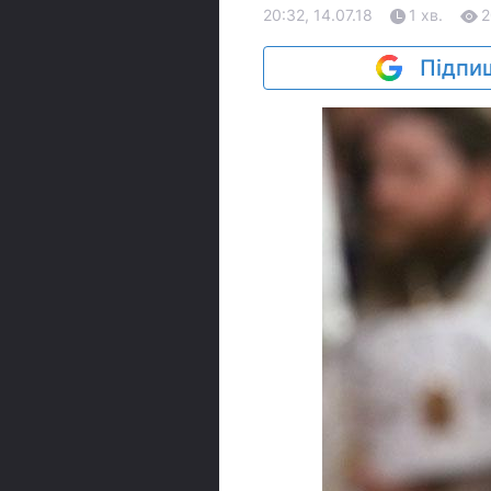
20:32, 14.07.18
1 хв.
2
Підпиш