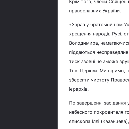
Крім того, члени Священ
православних України.
«Зараз у братській нам Ук
хрещення народів Русі, ст
Володимира, намагаючись 
піддаються несправедлив
тиск ззовні не зможе зру
Тіло Церкви. Ми віримо, 
зберегти чистоту Правосла
ієрархів.
По завершенні засідання 
небесного покровителя го
єпископа Іллі (Казанцева)