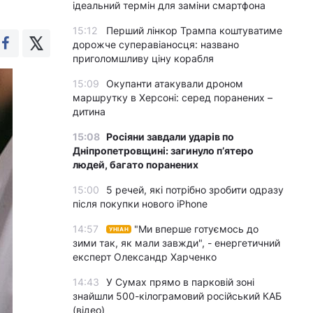
ідеальний термін для заміни смартфона
15:12
Перший лінкор Трампа коштуватиме
дорожче суперавіаносця: названо
приголомшливу ціну корабля
15:09
Окупанти атакували дроном
маршрутку в Херсоні: серед поранених –
дитина
15:08
Росіяни завдали ударів по
Дніпропетровщині: загинуло пʼятеро
людей, багато поранених
15:00
5 речей, які потрібно зробити одразу
після покупки нового iPhone
14:57
"Ми вперше готуємось до
УНІАН
зими так, як мали завжди", - енергетичний
експерт Олександр Харченко
14:43
У Сумах прямо в парковій зоні
знайшли 500-кілограмовий російський КАБ
(відео)