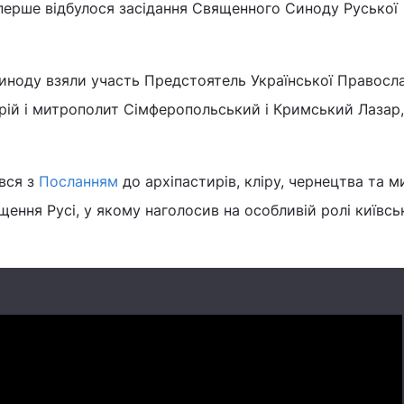
вперше відбулося засідання Священного Синоду Руської
иноду взяли участь Предстоятель Української Правосл
ій і митрополит Сімферопольський і Кримський Лазар,
вся з
Посланням
до архіпастирів, кліру, чернецтва та м
щення Русі, у якому наголосив на особливій ролі київсь