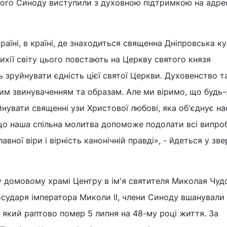
ного Синоду виступили з духовною підтримкою на адре
раїні, в країні, де знаходиться священна Дніпровська ку
ихії світу цього повстають на Церкву святого князя
зруйнувати єдність цієї святої Церкви. Духовенство та
им звинуваченням та образам. Але ми віримо, що будь
йнувати священні узи Христової любові, яка об'єднує на
що наша спільна молитва допоможе подолати всі випро
вної віри і вірність канонічній правді», - йдеться у зве
у домовому храмі Центру в ім'я святителя Миколая Чуд
сударя імператора Миколи II, члени Синоду вшанували 
, який раптово помер 5 липня на 48-му році життя. За