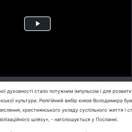
Play
Video
ої духовності стало потужним імпульсом і для розвитк
нської культури. Релігійний вибір князя Володимира був
мислення, християнського укладу суспільного життя і с
вілізаційного шляху», - наголошується у Посланні.