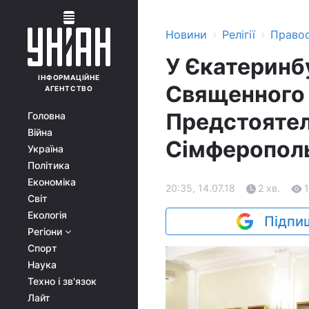
›
›
Новини
Релігії
Право
У Єкатеринбу
ІНФОРМАЦІЙНЕ
Священного 
АГЕНТСТВО
Предстоятел
Головна
Війна
Сімферопол
Україна
Політика
Економіка
20:35, 14.07.18
2 хв.
Світ
Екологія
Підпиш
Регіони
Спорт
Наука
Техно і зв'язок
Лайт