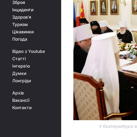
Зброя
Інциденти
Здоров'я
Туризм
Цікавинки
Погода
Відео з Youtube
Статті
Інтерв'ю
Думки
Лонгріди
Архів
Вакансії
Контакти
У Єкатеринбурзі в