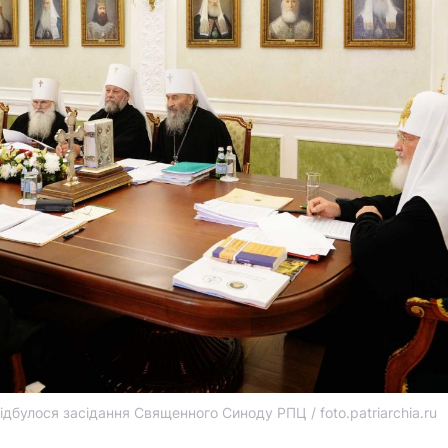
ідбулося засідання Священного Синоду РПЦ / foto.patriarchia.ru