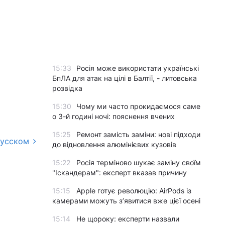
15:33
Росія може використати українські
БпЛА для атак на цілі в Балтії, - литовська
розвідка
15:30
Чому ми часто прокидаємося саме
о 3-й годині ночі: пояснення вчених
15:25
Ремонт замість заміни: нові підходи
русском
до відновлення алюмінієвих кузовів
15:22
Росія терміново шукає заміну своїм
"Іскандерам": експерт вказав причину
15:15
Apple готує революцію: AirPods із
камерами можуть з’явитися вже цієї осені
15:14
Не щороку: експерти назвали