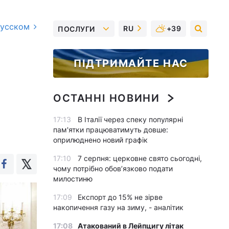
русском
RU
+39
ПОСЛУГИ
ПІДТРИМАЙТЕ НАС
ОСТАННІ НОВИНИ
17:13
В Італії через спеку популярні
пам'ятки працюватимуть довше:
оприлюднено новий графік
17:10
7 серпня: церковне свято сьогодні,
чому потрібно обов’язково подати
милостиню
17:09
Експорт до 15% не зірве
накопичення газу на зиму, - аналітик
17:08
Атакований в Лейпцигу літак