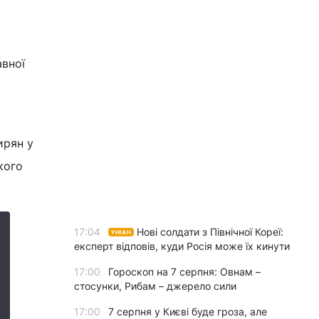
авної
ирян у
кого
17:04
Нові солдати з Північної Кореї:
УНІАН
експерт відповів, куди Росія може їх кинути
17:00
Гороскоп на 7 серпня: Овнам –
стосунки, Рибам – джерело сили
17:00
7 серпня у Києві буде гроза, але