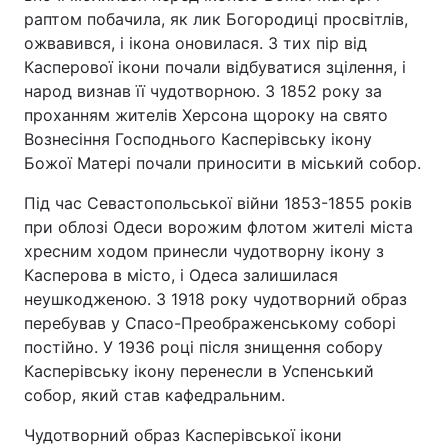
раптом побачила, як лик Богородиці просвітлів,
ожвавився, і ікона оновилася. З тих пір від
Касперової ікони почали відбуватися зцілення, і
народ визнав її чудотворною. З 1852 року за
проханням жителів Херсона щороку на свято
Вознесіння Господнього Касперівську ікону
Божої Матері почали приносити в міський собор.
Під час Севастопольської війни 1853-1855 років
при облозі Одеси ворожим флотом жителі міста
хресним ходом принесли чудотворну ікону з
Касперова в місто, і Одеса залишилася
неушкодженою. З 1918 року чудотворний образ
перебував у Спасо-Преображенському соборі
постійно. У 1936 році після знищення собору
Касперівську ікону перенесли в Успенський
собор, який став кафедральним.
Чудотворний образ Касперівської ікони