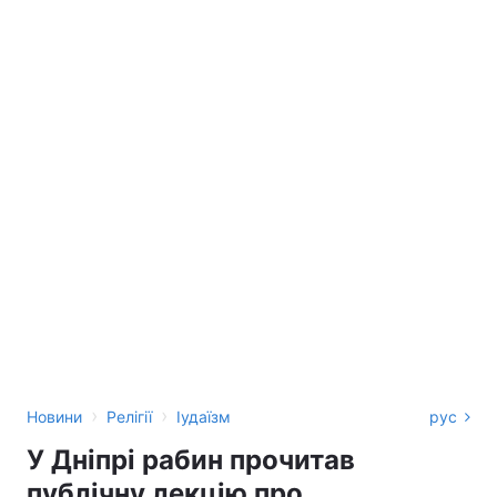
›
›
Новини
Релігії
Іудаїзм
рус
У Дніпрі рабин прочитав
публічну лекцію про