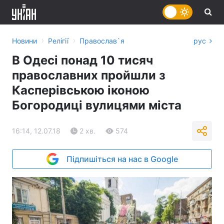
›
›
Новини
Релігії
Православ`я
рус
В Одесі понад 10 тисяч
православних пройшли з
Касперівською іконою
Богородиці вулицями міста
16:14, 12.07.18
2 хв.
574
Підпишіться на нас в Google