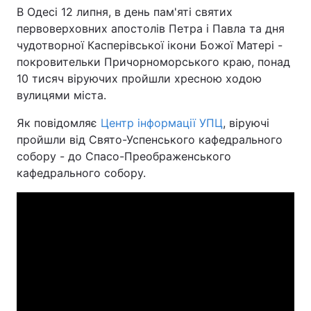
В Одесі 12 липня, в день пам'яті святих
первоверховних апостолів Петра і Павла та дня
чудотворної Касперівської ікони Божої Матері -
Головна
Війна
покровительки Причорноморського краю, понад
10 тисяч віруючих пройшли хресною ходою
Україна
Політика
вулицями міста.
Економіка
Світ
Як повідомляє
Центр інформації УПЦ
, віруючі
пройшли від Свято-Успенського кафедрального
Спорт
Наука
собору - до Спасо-Преображенського
кафедрального собору.
Техно і зв'язок
Лайт
Зброя
Інциденти
Здоров'я
Туризм
Цікавинки
Погода
Екологія
Регіони