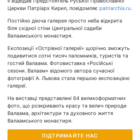
Її відвідав Предстоятель Руської Православної
Церкви Патріарх Кирил, повідомляє
patriarchia.ru.
Постійно діюча галерея просто неба відкрита
біля східної стіни Центральної садиби
Валаамського монастиря.
Експозиції «Острівної галереї» щорічно зможуть
подивитися сотні тисяч паломників, туристів та
гостей Валаама. Фотовиставка «Російські
сезони. Валаам» відомого автора сучасної
фотографії А. Львова стала першою експозицією
галереї.
На виставці представлені 64 великоформатних
фото, що розкривають красу та велич природи
Валаама, архітектури та духовного життя
Валаамського монастиря.
ПІДТРИМАЙТЕ НАС