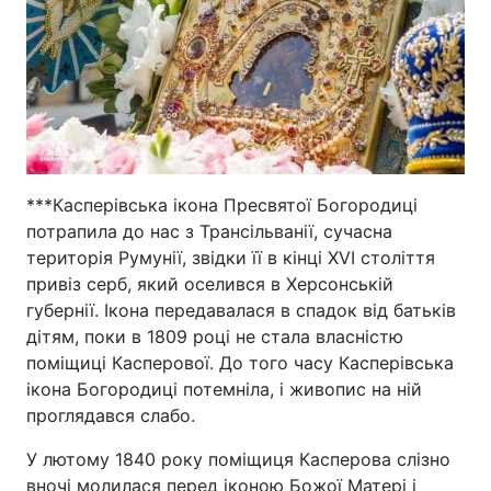
***Касперівська ікона Пресвятої Богородиці
потрапила до нас з Трансільванії, сучасна
територія Румунії, звідки її в кінці XVI століття
привіз серб, який оселився в Херсонській
губернії. Ікона передавалася в спадок від батьків
дітям, поки в 1809 році не стала власністю
поміщиці Касперової. До того часу Касперівська
ікона Богородиці потемніла, і живопис на ній
проглядався слабо.
У лютому 1840 року поміщиця Касперова слізно
вночі молилася перед іконою Божої Матері і