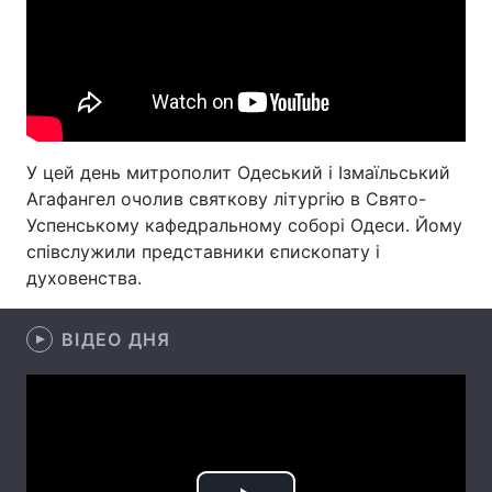
Лонгріди
Відео з Youtube
Статті
Інтерв'ю
Думки
У цей день митрополит Одеський і Ізмаїльський
Агафангел очолив святкову літургію в Свято-
Архів
Вакансії
Успенському кафедральному соборі Одеси. Йому
Контакти
співслужили представники єпископату і
духовенства.
Послуги
ВІДЕО ДНЯ