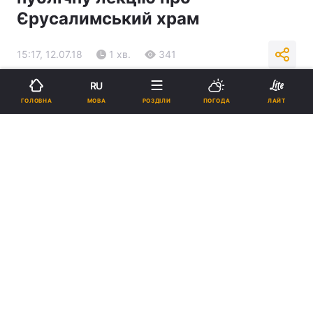
Єрусалимський храм
15:17, 12.07.18
1 хв.
341
RU
Підпишіться на нас в Google
МОВА
ГОЛОВНА
РОЗДІЛИ
ПОГОДА
ЛАЙТ
У Дніпрі рабин прочитав публічну лекцію про Єрусалимський храм /
djc.com.ua
Реклама