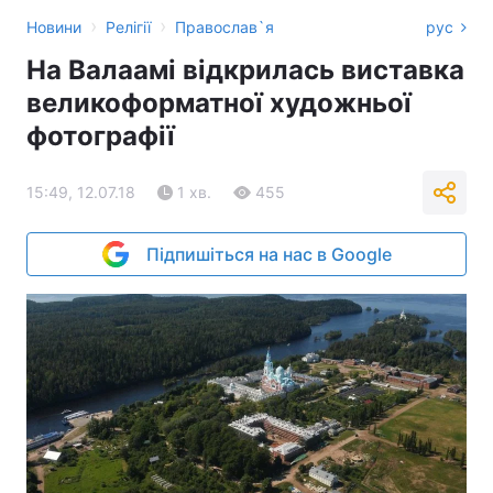
›
›
Новини
Релігії
Православ`я
рус
На Валаамі відкрилась виставка
великоформатної художньої
фотографії
15:49, 12.07.18
1 хв.
455
Підпишіться на нас в Google