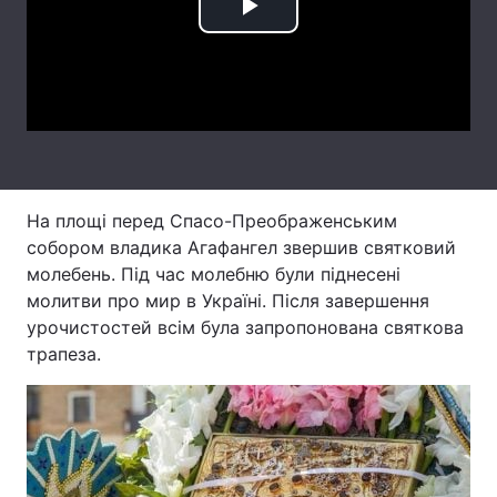
Play
Тема оформлення
Video
На площі перед Спасо-Преображенським
собором владика Агафангел звершив святковий
молебень. Під час молебню були піднесені
молитви про мир в Україні. Після завершення
урочистостей всім була запропонована святкова
трапеза.