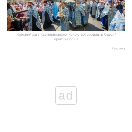
Хресний хід з Касперівською іконою Богородиці в Одесі /
eparhiya.od.ua
Реклама
ad