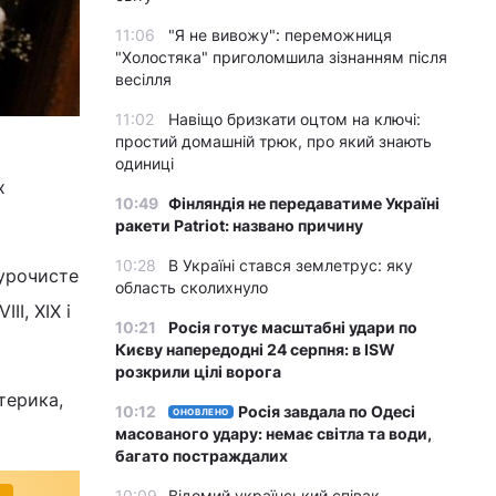
11:06
"Я не вивожу": переможниця
"Холостяка" приголомшила зізнанням після
весілля
11:02
Навіщо бризкати оцтом на ключі:
простий домашній трюк, про який знають
одиниці
х
10:49
Фінляндія не передаватиме Україні
ракети Patriot: названо причину
10:28
В Україні стався землетрус: яку
 урочисте
область сколихнуло
II, XIX і
10:21
Росія готує масштабні удари по
Києву напередодні 24 серпня: в ISW
розкрили цілі ворога
терика,
10:12
Росія завдала по Одесі
ОНОВЛЕНО
масованого удару: немає світла та води,
багато постраждалих
10:09
Відомий український співак