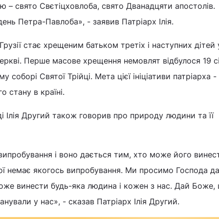
цю – свято Свєтіцховлоба, свято Дванадцяти апостолів.
ень Петра-Павлоба», - заявив Патріарх Ілія.
Грузії стає хрещеним батьком третіх і наступних дітей у
церкві. Перше масове хрещення немовлят відбулося 19 с
 соборі Святої Трійці. Мета цієї ініціативи патріарха -
 стану в країні.
ді Ілія Другий також говорив про природу людини та її
випробування і воно дається тим, хто може його винес
ої немає якогось випробування. Ми просимо Господа д
оже винести будь-яка людина і кожен з нас. Дай Боже,
анували у нас», - сказав Патріарх Ілія Другий.