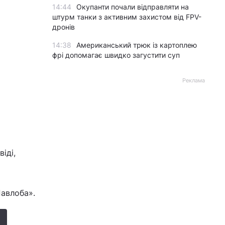
14:44
Окупанти почали відправляти на
штурм танки з активним захистом від FPV-
дронів
14:38
Американський трюк із картоплею
фрі допомагає швидко загустити суп
Реклама
іді,
Павлоба».