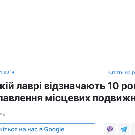
слав`я
читать на 
кій лаврі відзначають 10 ро
славлення місцевих подвижн
84
іться на нас в Google