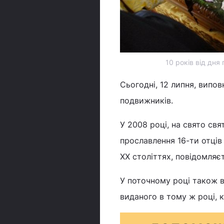
10 років від дня
Сьогодні, 12 липня, випо
подвижників.
У 2008 році, на свято св
прославлення 16-ти отців С
XX століттях, повідомляє
У поточному році також 
виданого в тому ж році, к