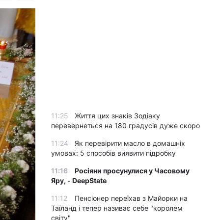
11:25
Життя цих знаків Зодіаку
перевернеться на 180 градусів дуже скоро
11:24
Як перевірити масло в домашніх
умовах: 5 способів виявити підробку
11:16
Росіяни просунулися у Часовому
Яру, - DeepState
11:12
Пенсіонер переїхав з Майорки на
Таїланд і тепер називає себе "королем
світу"