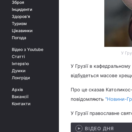
Зброя
Інциденти
Здоров'я
Туризм
Цікавинки
Погода
Відео з Youtube
У Гру
Статті
Інтерв'ю
У Грузії в кафедральному 
Думки
відбудеться масове хрещ
Лонгріди
Про це сказав Католикос-Па
Архів
Вакансії
повідомляють
"Новини-Гр
Контакти
У Грузії православне свя
ВІДЕО ДНЯ