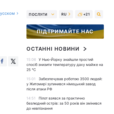
русском
RU
+21
ПОСЛУГИ
ПІДТРИМАЙТЕ НАС
ОСТАННІ НОВИНИ
15:06
У Нью-Йорку знайшли простий
спосіб знизити температуру даху майже на
25 °C
15:01
Забезпечував роботою 3500 людей:
у Житомирі зупинився німецький завод
після атаки РФ
14:51
Пілот взявся за практично
безлюдний острів: за 50 років він змінився
до невпізнання