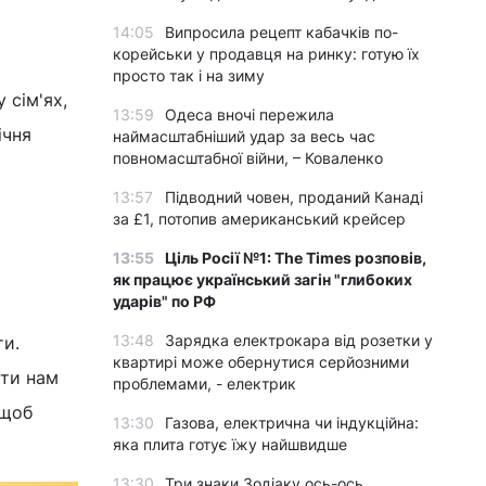
14:05
Випросила рецепт кабачків по-
корейськи у продавця на ринку: готую їх
просто так і на зиму
 сім'ях,
13:59
Одеса вночі пережила
ічня
наймасштабніший удар за весь час
повномасштабної війни, – Коваленко
13:57
Підводний човен, проданий Канаді
за £1, потопив американський крейсер
13:55
Ціль Росії №1: The Times розповів,
як працює український загін "глибоких
ударів" по РФ
13:48
Зарядка електрокара від розетки у
ти.
квартирі може обернутися серйозними
ати нам
проблемами, - електрик
 щоб
13:30
Газова, електрична чи індукційна:
яка плита готує їжу найшвидше
13:30
Три знаки Зодіаку ось-ось