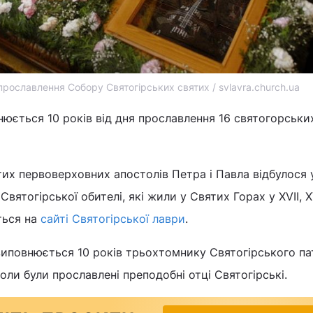
 прославлення Собору Святогірських святих / svlavra.church.ua
внюється 10 років від дня прославлення 16 святогорськи
ятих первоверховних апостолів Петра і Павла відбулося
вятогірської обителі, які жили у Святих Горах у XVII, XVI
ться на
сайті Святогірської лаври
.
виповнюється 10 років трьохтомнику Святогірського па
оли були прославлені преподобні отці Святогірські.