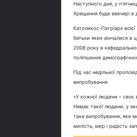
Наступного дня, у п'ятни
Хрещення буде ввечері в д
Католикос-Патріарх всієї 
батьки яких вінчалися в 
2008 року в кафедральному
поліпшення демографічного
Під час недільної пропові
випробування.
«У кожної людини – своє 
Немає такої людини, у як
таке випробування, яке м
милість, мир і радість зап