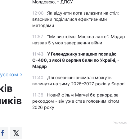
Молдовою, – ДПСУ
12:08
Як відучити кота залазити на стіл:
власники поділилися ефективними
методами
11:57
"Ми вистоїмо, Москва ляже": Мадяр
назвав 5 умов завершення війни
11:43
У Геленджику знищено позицію
С-400, з якої 8 серпня били по Україні, -
Мадяр
русском
11:40
Дві океанічні аномалії можуть
вплинути на зиму 2026–2027 років у Європі
ків
11:38
Новий фільм Marvel б’є рекорд за
иків
рекордом - він уже став головним хітом
2026 року
Реклама