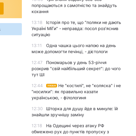
попрощаються з самотністю та знайдуть
кохання
13:18
Історія про те, що "поляки не дають
Україні МіГи" - неправда: посол роз’яснив
s
ситуацію
13:11
Одна чашка цього напою на день
може допомогти печінці, - дієтологи
12:47
Пономарьов у день 53-річчя
розкрив "свій найбільший секрет": до чого
тут ШІ
12:44
Не "костилі", не "коляска" і не
УНІАН
"носилки": як правильно казати
українською, - філологиня
12:30
Шторка для душу йде в минуле: їй
знайшли зручнішу заміну
12:18
На Одещині через атаку РФ
обмежено рух до пунктів пропуску з