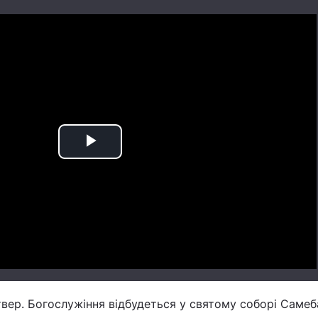
Play
Video
твер. Богослужіння відбудеться у святому соборі Самеб