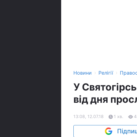
›
›
Новини
Релігії
Право
У Святогірсь
від дня про
13:08, 12.07.18
1 хв.
4
Підпиш