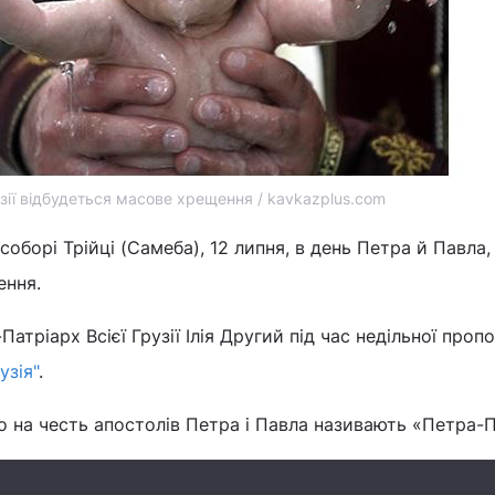
зії відбудеться масове хрещення / kavkazplus.com
соборі Трійці (Самеба), 12 липня, в день Петра й Павла,
ення.
тріарх Всієї Грузії Ілія Другий під час недільної пропов
узія"
.
то на честь апостолів Петра і Павла називають «Петра-