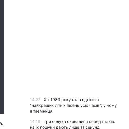
14:27
Хіт 1983 року став однією з
"найкращих літніх пісень усіх часів": у чому
її таємниця
14:16
Три яблука сховалися серед птахів:
а.
на їх пошуки дають лише 11 секунд