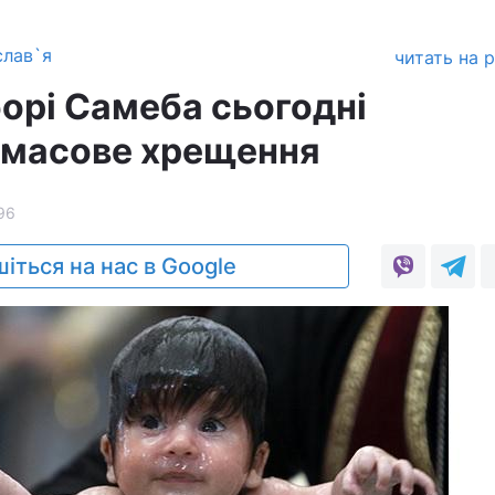
слав`я
читать на 
оборі Самеба сьогодні
 масове хрещення
96
іться на нас в Google