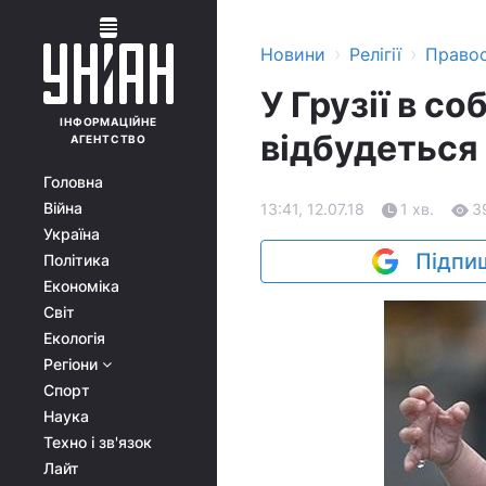
›
›
Новини
Релігії
Право
У Грузії в с
ІНФОРМАЦІЙНЕ
відбудеться
АГЕНТСТВО
Головна
Війна
13:41, 12.07.18
1 хв.
3
Україна
Підпиш
Політика
Економіка
Світ
Екологія
Регіони
Спорт
Наука
Техно і зв'язок
Лайт