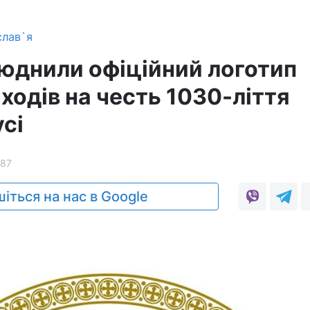
слав`я
юднили офіційний логотип
ходів на честь 1030-ліття
сі
87
іться на нас в Google