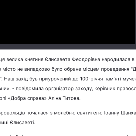
Video
я велика княгиня Єлисавета Феодорівна народилася в
 місто не випадково було обране місцем проведення "
. Наш захід був приурочений до 100-річчя пам'яті муче
ни», - повідомила організатор заходу, керівник правос
опі «Добра справа» Аліна Титова.
бровольців почалася з молебню святителю Іоанну Шанх
иці Єлисаветі.