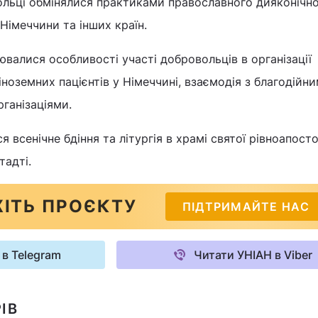
льці обмінялися практиками православного дияконічн
Німеччини та інших країн.
валися особливості участі добровольців в організації
іноземних пацієнтів у Німеччині, взаємодія з благодійн
ганізаціями.
 всенічне бдіння та літургія в храмі святої рівноапост
тадті.
ІТЬ ПРОЄКТУ
ПІДТРИМАЙТЕ НАС
 в Telegram
Читати УНІАН в Viber
ІВ