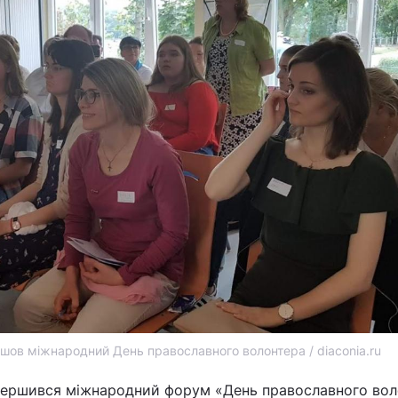
йшов міжнародний День православного волонтера / diaconia.ru
вершився міжнародний форум «День православного вол