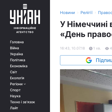
›
›
Новини
Релігії
Право
У Німеччині
ІНФОРМАЦІЙНЕ
«День право
АГЕНТСТВО
Головна
Війна
16:43, 10.07.18
1 хв.
4
Україна
Підпиш
Політика
Економіка
Світ
Екологія
Регіони
Спорт
Наука
Техно і зв'язок
Лайт