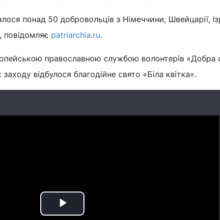
алося понад 50 добровольців з Німеччини, Швейцарії, Із
и, повідомляє
patriarchia.ru.
ропейською православною службою волонтерів «Добра 
 заходу відбулося благодійне свято «Біла квітка».
Play