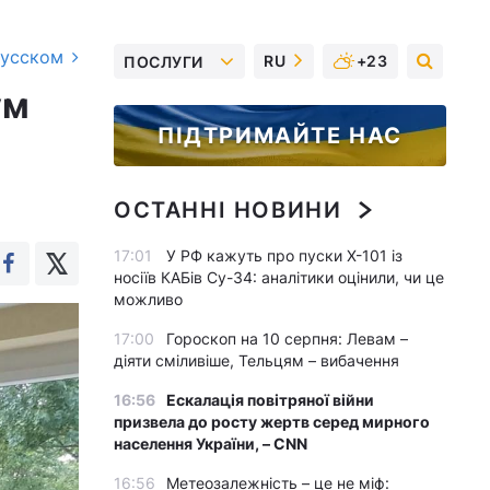
русском
RU
+23
ПОСЛУГИ
ум
ПІДТРИМАЙТЕ НАС
ОСТАННІ НОВИНИ
17:01
У РФ кажуть про пуски Х-101 із
носіїв КАБів Су-34: аналітики оцінили, чи це
можливо
17:00
Гороскоп на 10 серпня: Левам –
діяти сміливіше, Тельцям – вибачення
16:56
Ескалація повітряної війни
призвела до росту жертв серед мирного
населення України, – CNN
16:56
Метеозалежність – це не міф: