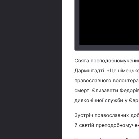
Свята преподобномучениц
Дармштадті. «Це німецьке
православного волонтера"
смерті Єлизавети Федорів
дияконічної служби у Євр
Зустріч православних до
й святій преподобномучен