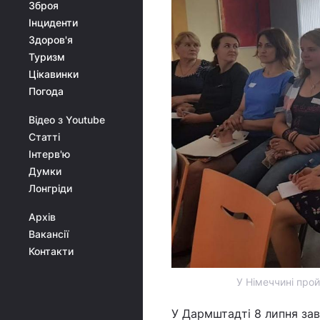
Зброя
Інциденти
Здоров'я
Туризм
Цікавинки
Погода
Відео з Youtube
Статті
Інтерв'ю
Думки
Лонгріди
Архів
Вакансії
Контакти
У Німеччині про
У Дармштадті 8 липня за