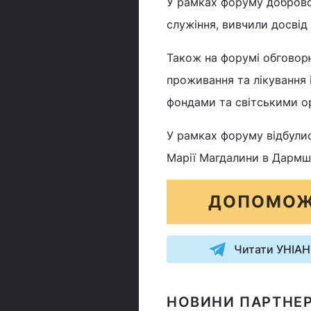
У рамках форуму доброво
служіння, вивчили досвід 
Також на форумі обговорю
проживання та лікування 
фондами та світськими ор
У рамках форуму відбулися
Марії Магдалини в Дармш
ДОПОМОЖ
Читати УНІАН
НОВИНИ ПАРТНЕР