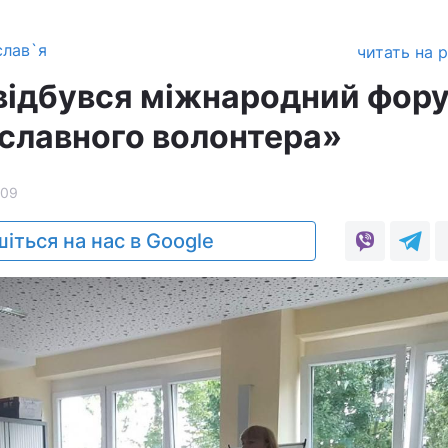
слав`я
читать на 
 відбувся міжнародний фор
славного волонтера»
09
іться на нас в Google