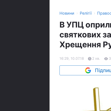
›
›
Новини
Релігії
Право
В УПЦ оприл
святкових за
Хрещення Ру
16:29, 10.07.18
2 хв.
3
Підпиш