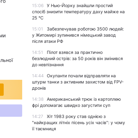
ого
15:06
У Нью-Йорку знайшли простий
спосіб знизити температуру даху майже на
25 °C
15:01
Забезпечував роботою 3500 людей:
ими
у Житомирі зупинився німецький завод
після атаки РФ
14:51
Пілот взявся за практично
безлюдний острів: за 50 років він змінився
ольної
до невпізнання
14:44
Окупанти почали відправляти на
штурм танки з активним захистом від FPV-
дронів
14:38
Американський трюк із картоплею
фрі допомагає швидко загустити суп
14:27
Хіт 1983 року став однією з
"найкращих літніх пісень усіх часів": у чому
її таємниця