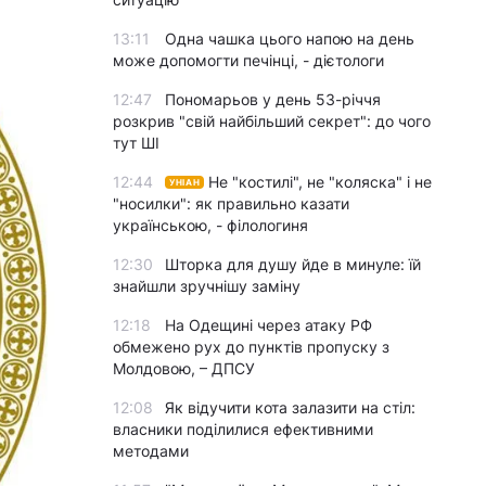
13:11
Одна чашка цього напою на день
може допомогти печінці, - дієтологи
12:47
Пономарьов у день 53-річчя
розкрив "свій найбільший секрет": до чого
тут ШІ
12:44
Не "костилі", не "коляска" і не
УНІАН
"носилки": як правильно казати
українською, - філологиня
12:30
Шторка для душу йде в минуле: їй
знайшли зручнішу заміну
12:18
На Одещині через атаку РФ
обмежено рух до пунктів пропуску з
Молдовою, – ДПСУ
12:08
Як відучити кота залазити на стіл:
власники поділилися ефективними
методами