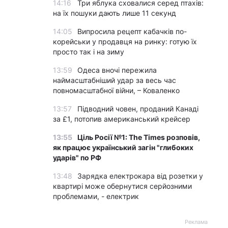
14:16
Три яблука сховалися серед птахів:
на їх пошуки дають лише 11 секунд
14:05
Випросила рецепт кабачків по-
корейськи у продавця на ринку: готую їх
просто так і на зиму
13:59
Одеса вночі пережила
наймасштабніший удар за весь час
повномасштабної війни, – Коваленко
13:57
Підводний човен, проданий Канаді
за £1, потопив американський крейсер
13:55
Ціль Росії №1: The Times розповів,
як працює український загін "глибоких
ударів" по РФ
13:48
Зарядка електрокара від розетки у
квартирі може обернутися серйозними
проблемами, - електрик
Реклама