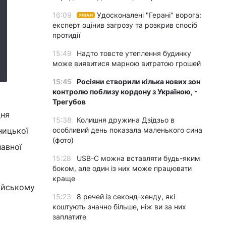
16:09
Удосконалені "Герані" ворога:
УНІАН
експерт оцінив загрозу та розкрив спосіб
протидії
15:49
Надто товсте утеплення будинку
може виявитися марною витратою грошей
15:45
Росіяни створили кілька нових зон
контролю поблизу кордону з Україною, -
Трегубов
Дня
15:38
Колишня дружина Дзідзьо в
ницької
особливий день показала маленького сина
(фото)
лавної
15:28
USB-C можна вставляти будь-яким
боком, але один із них може працювати
краще
айському
15:23
8 речей із секонд-хенду, які
коштують значно більше, ніж ви за них
заплатите