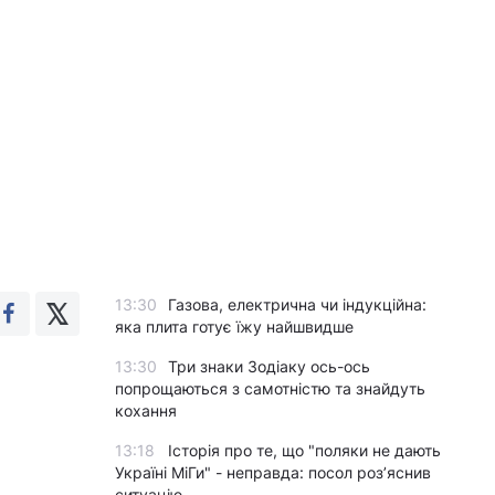
13:30
Газова, електрична чи індукційна:
яка плита готує їжу найшвидше
13:30
Три знаки Зодіаку ось-ось
попрощаються з самотністю та знайдуть
кохання
13:18
Історія про те, що "поляки не дають
Україні МіГи" - неправда: посол роз’яснив
ситуацію