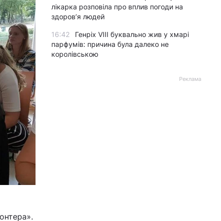
лікарка розповіла про вплив погоди на
здоров’я людей
16:42
Генріх VIII буквально жив у хмарі
парфумів: причина була далеко не
королівською
Реклама
онтера».