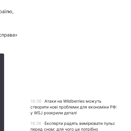
раїлю,
справа»
16:36
Атаки на Wildberries можуть
створити нові проблеми для економіки РФ:
у WSJ розкрили деталі
16:26
Експерти радять вимірювати пульс
перед сном: для чого це потрібно