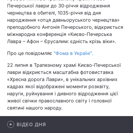
Печерської лаври до 30-річчя відродження
чернецтва в обителі, 1035-річчя від дня
народження «отця давньоруського чернецтва»
Головна
Війна
преподобного Антонія Печерського, відкриється
міжнародна конференція «Києво-Печерська
Україна
Політика
Лавра – Афон – Єрусалим: єдність крізь віки».
Економіка
Світ
Про це повідомляє
"Фома в Україні".
22 липня в Трапезному храмі Києво-Печерської
Спорт
Наука
лаври відкриється масштабна фотовиставка
Техно і зв'язок
Лайт
«Хресна дорога Лаври», в унікальних архівних
кадрах якої відображені моменти розквіту,
Зброя
Інциденти
наруги, руйнування і дивного відродження цієї
живої свічки православного світу і головної
Здоров'я
Туризм
святині нашого народу.
Цікавинки
Погода
ВІДЕО ДНЯ
Екологія
Регіони