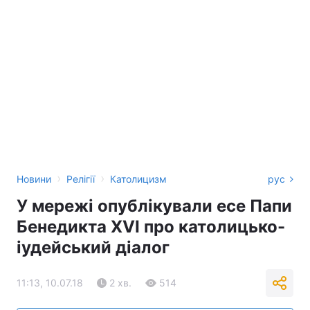
›
›
Новини
Релігії
Католицизм
рус
У мережі опублікували есе Папи
Бенедикта XVI про католицько-
іудейський діалог
11:13, 10.07.18
2 хв.
514