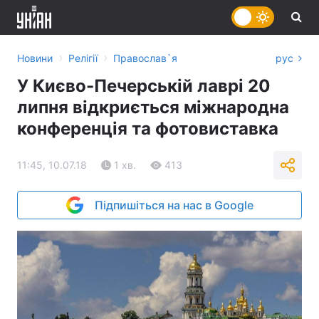
›
›
Новини
Релігії
Православ`я
рус
У Києво-Печерській лаврі 20
липня відкриється міжнародна
конференція та фотовиставка
11:45, 10.07.18
1 хв.
413
Підпишіться на нас в Google