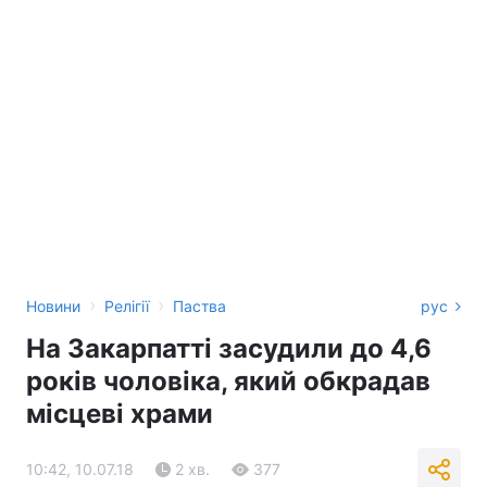
›
›
Новини
Релігії
Паства
рус
На Закарпатті засудили до 4,6
років чоловіка, який обкрадав
місцеві храми
10:42, 10.07.18
2 хв.
377