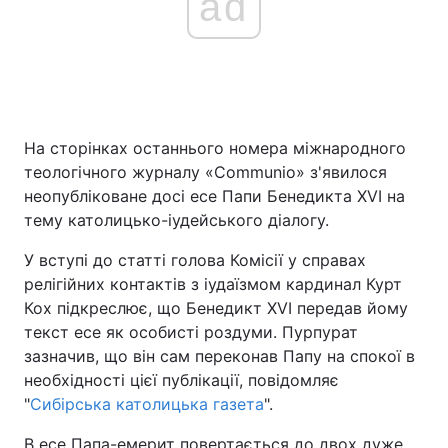
ad
На сторінках останнього номера міжнародного
теологічного журналу «Communio» з'явилося
неопубліковане досі есе Папи Бенедикта XVI на
тему католицько-іудейського діалогу.
У вступі до статті голова Комісії у справах
релігійних контактів з іудаїзмом кардинал Курт
Кох підкреслює, що Бенедикт XVI передав йому
текст есе як особисті роздуми. Пурпурат
зазначив, що він сам переконав Папу на спокої в
необхідності цієї публікації, повідомляє
"
Сибірська католицька газета
".
В есе Папа-емерит повертається до двох дуже