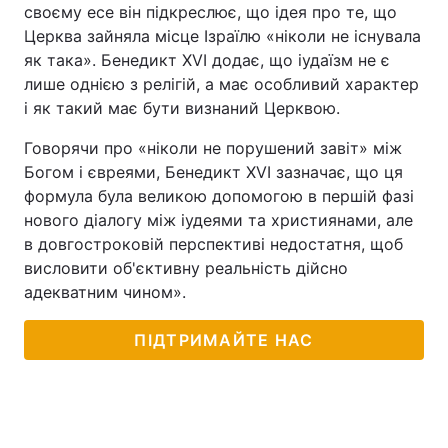
своєму есе він підкреслює, що ідея про те, що
Церква зайняла місце Ізраїлю «ніколи не існувала
як така». Бенедикт XVI додає, що іудаїзм не є
лише однією з релігій, а має особливий характер
і як такий має бути визнаний Церквою.
Говорячи про «ніколи не порушений завіт» між
Богом і євреями, Бенедикт XVI зазначає, що ця
формула була великою допомогою в першій фазі
нового діалогу між іудеями та християнами, але
в довгостроковій перспективі недостатня, щоб
висловити об'єктивну реальність дійсно
адекватним чином».
ПІДТРИМАЙТЕ НАС