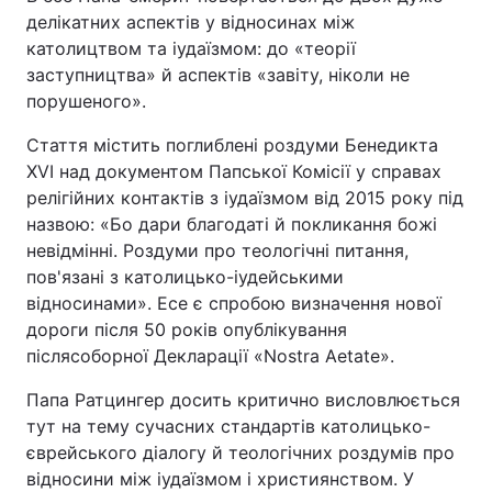
делікатних аспектів у відносинах між
католицтвом та іудаїзмом: до «теорії
заступництва» й аспектів «завіту, ніколи не
порушеного».
Стаття містить поглиблені роздуми Бенедикта
XVI над документом Папської Комісії у справах
релігійних контактів з іудаїзмом від 2015 року під
назвою: «Бо дари благодаті й покликання божі
невідмінні. Роздуми про теологічні питання,
пов'язані з католицько-іудейськими
відносинами». Есе є спробою визначення нової
дороги після 50 років опублікування
післясоборної Декларації «Nostra Aetate».
Папа Ратцингер досить критично висловлюється
тут на тему сучасних стандартів католицько-
єврейського діалогу й теологічних роздумів про
відносини між іудаїзмом і християнством. У