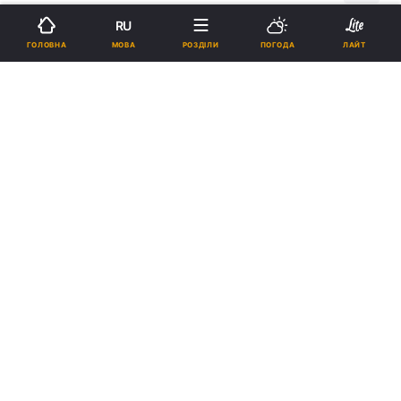
RU
Підпишіться на нас в Google
МОВА
ГОЛОВНА
РОЗДІЛИ
ПОГОДА
ЛАЙТ
Хустянин, що обкрадав місцеві храми, засуджений до 4,6 років
тюрми / prozahid.com
Реклама