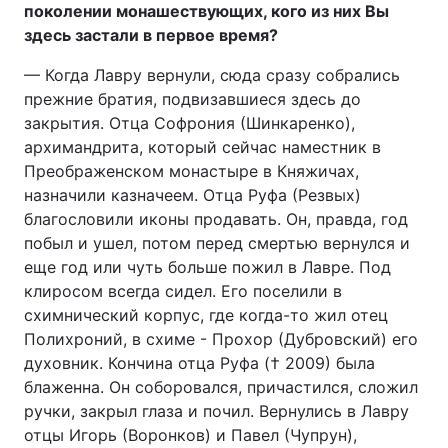
поколении монашествующих, кого из них Вы
здесь застали в первое время?
— Когда Лавру вернули, сюда сразу собрались
прежние братия, подвизавшиеся здесь до
закрытия. Отца Софрония (Шинкаренко),
архимандрита, который сейчас наместник в
Преображенском монастыре в Княжичах,
назначили казначеем. Отца Руфа (Резвых)
благословили иконы продавать. Он, правда, год
побыл и ушел, потом перед смертью вернулся и
еще год или чуть больше пожил в Лавре. Под
клиросом всегда сидел. Его поселили в
схимнический корпус, где когда-то жил отец
Полихроний, в схиме - Прохор (Дубровский) его
духовник. Кончина отца Руфа († 2009) была
блаженна. Он соборовался, причастился, сложил
ручки, закрыл глаза и почил. Вернулись в Лавру
отцы Игорь (Воронков) и Павел (Чупрун),