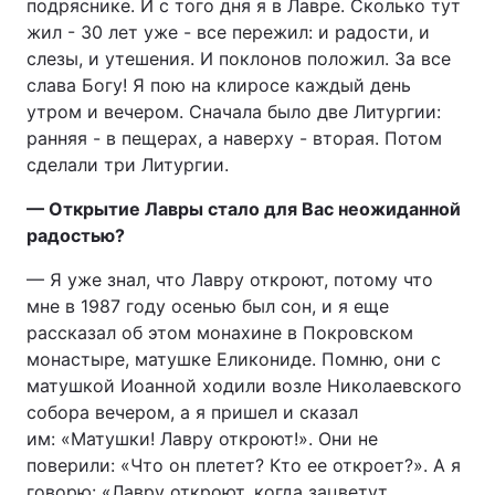
подряснике. И с того дня я в Лавре. Сколько тут
жил - 30 лет уже - все пережил: и радости, и
слезы, и утешения. И поклонов положил. За все
слава Богу! Я пою на клиросе каждый день
утром и вечером. Сначала было две Литургии:
ранняя - в пещерах, а наверху - вторая. Потом
сделали три Литургии.
— Открытие Лавры стало для Вас неожиданной
радостью?
— Я уже знал, что Лавру откроют, потому что
мне в 1987 году осенью был сон, и я еще
рассказал об этом монахине в Покровском
монастыре, матушке Еликониде. Помню, они с
матушкой Иоанной ходили возле Николаевского
собора вечером, а я пришел и сказал
им: «Матушки! Лавру откроют!». Они не
поверили: «Что он плетет? Кто ее откроет?». А я
говорю: «Лавру откроют, когда зацветут