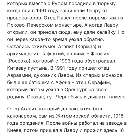
которых вместе с Руфом посадили в тюрьму,
когда они в 1961 году защищали Лавру от
провокаторов. Отец Павел после тюрьмы жил в
Псково-Печерском монастыре. А когда Лавру
открыли, он приехал сюда, ему дали келейку. Но
он через какое-то время уехал обратно.
Остались схиигумен Агапит (Кармаз) и
архимандрит Пафнутий, в схиме - Феофил
(Россоха), который с 1993 года обустраивал
Китаеву пустынь. В 1991 году пришел отец
Авраамий, духовник Лавры. Из старых монахов
был еще батюшка с Афона - отец Серафим,
который потом уехал в Оренбург на свою
родину. Сказал, тут Чернобыль и дышать тяжело.
Отец Агапит, который до закрытия был
канонархом, сам из Житомирской области, 1916
года рождения. После войны работал на заводе в
Киеве, потом пришел в Лавру и прожил здесь 16