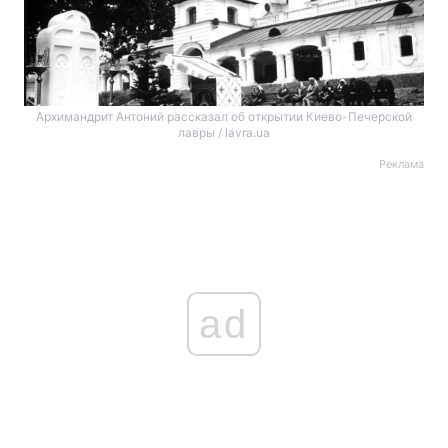
Архимандрит Антоний рассказал об открытии Киево-Печерской
лавры / lavra.ua
Реклама
ad