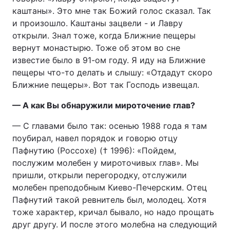
каштаны». Это мне так Божий голос сказал. Так
и произошло. Каштаны зацвели - и Лавру
открыли. Знал тоже, когда Ближние пещеры
вернут монастырю. Тоже об этом во сне
известие было в 91-ом году. Я иду на Ближние
пещеры что-то делать и слышу: «Отдадут скоро
Ближние пещеры». Вот так Господь извещал.
— А как Вы обнаружили мироточение глав?
— С главами было так: осенью 1988 года я там
поубирал, навел порядок и говорю отцу
Пафнутию (Россохе) († 1996): «Пойдем,
послужим молебен у мироточивых глав». Мы
пришли, открыли перегородку, отслужили
молебен преподобным Киево-Печерским. Отец
Пафнутий такой ревнитель был, молодец. Хотя
тоже характер, кричал бывало, но надо прощать
друг другу. И после этого молебна на следующий