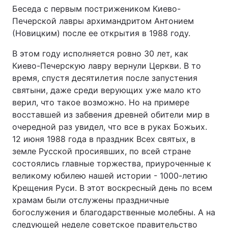
Беседа с первым пострижеником Киево-
Печерской лавры архимандритом Антонием
(Новицким) после ее открытия в 1988 году.
Головна
Війна
В этом году исполняется ровно 30 лет, как
Киево-Печерскую лавру вернули Церкви. В то
Україна
Політика
время, спустя десятилетия после запустения
Економіка
Світ
святыни, даже среди верующих уже мало кто
верил, что такое возможно. Но на примере
Спорт
Наука
восставшей из забвения древней обители мир в
очередной раз увидел, что все в руках Божьих.
Техно і зв'язок
Лайт
12 июня 1988 года в праздник Всех святых, в
земле Русской просиявших, по всей стране
Зброя
Інциденти
состоялись главные торжества, приуроченные к
великому юбилею нашей истории - 1000-летию
Здоров'я
Туризм
Крещения Руси. В этот воскресный день по всем
храмам были отслужены праздничные
Цікавинки
Погода
богослужения и благодарственные молебны. А на
Екологія
Регіони
следующей неделе советское правительство