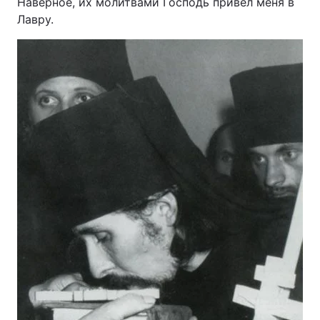
Наверное, их молитвами Господь привел меня в
Лавру.