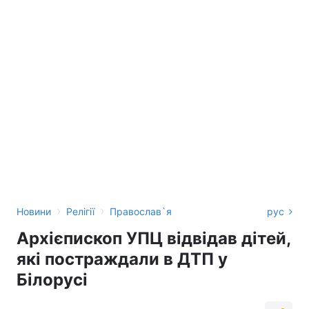
›
›
Новини
Релігії
Православ`я
рус
Архієпископ УПЦ відвідав дітей,
які постраждали в ДТП у
Білорусі