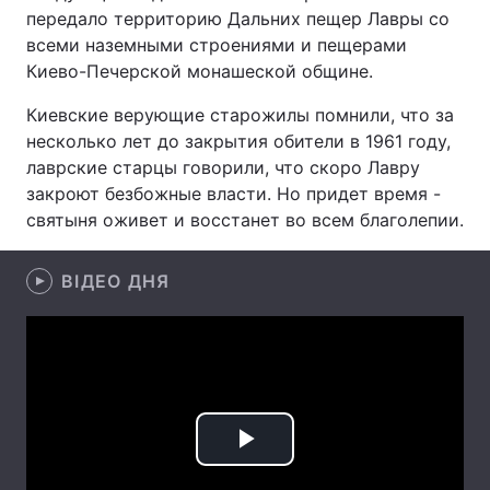
передало территорию Дальних пещер Лавры со
Лонгріди
всеми наземными строениями и пещерами
Киево-Печерской монашеской общине.
Відео з Youtube
Статті
Киевские верующие старожилы помнили, что за
несколько лет до закрытия обители в 1961 году,
Інтерв'ю
Думки
лаврские старцы говорили, что скоро Лавру
закроют безбожные власти. Но придет время -
Архів
Вакансії
святыня оживет и восстанет во всем благолепии.
Контакти
ВІДЕО ДНЯ
Послуги
Play