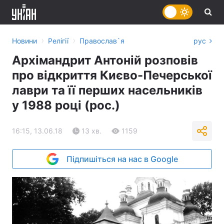
›
›
Новини
Релігії
Православ`я
рус
Архімандрит Антоній розповів
про відкриття Києво-Печерської
лаври та її перших насельників
у 1988 році (рос.)
16:15, 13.06.18
13 хв.
1159
Підпишіться на нас в Google