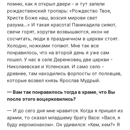
помню, как я открыл двери - и тут запели
рождественский тропарь: «Рождество Твое,
Христе Боже наш, возсия мирови свет
разума…» И такая красота! Паникадила сияют,
свечи горят, хоругви возвышаются, икон не
сосчитать, люди в праздничном в церкви стоят.
Холодно, ножками топают. Мне так все
понравилось, что на второй день я уже сам
пошел. У нас в селе Деренковец две церкви -
Николаевская и Успенская. И само село -
древнее, там находились форпосты от половцев,
которые возвел князь Ярослав Мудрый.
— Вам так понравилось тогда в храме, что Вы
после этого воцерковились?
— И до сего дня мне нравится. Когда я пришел из
армии, то сказал младшему брату Васе: «Вася, я
буду иеромонахом». Он удивился: «Кем, кем?» Я