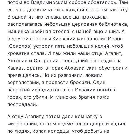
потом во Владимирском соборе обретались. Там
есть по две комнатки с каждой стороны наверху.
В одной из них спевка всегда проходила,
располагалась небольшая церковная библиотека,
машинка швейная стояла, я на ней еще и шил. А
с другой стороны Киевский митрополит Иоанн
(Соколов) устроил пять небольших келий, чтоб
кроватка стала. И там жили наши отцы Агапит,
Антоний и Софроний. Последний еще ездил на
Кавказ. Братия в горах Абхазии скит обустроили,
причащались. Но их разгоняли, ловили
вертолетами, в пропасти бросали. Один
лаврский иеродиакон отец Исаакий погиб в
горах, его убили. И глинские братия тоже
пострадали.
А отцу Агапиту потом дали комнатку в
митрополии, он там подметал во дворе и ходил
по людях, копал колодцы, чтоб добыть на