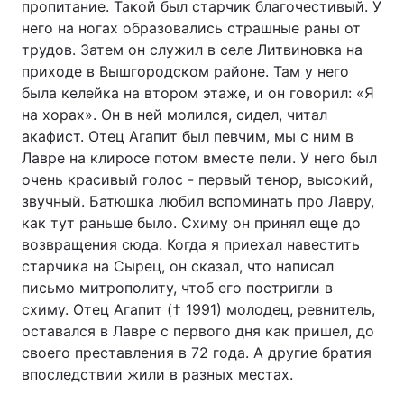
пропитание. Такой был старчик благочестивый. У
него на ногах образовались страшные раны от
трудов. Затем он служил в селе Литвиновка на
приходе в Вышгородском районе. Там у него
была келейка на втором этаже, и он говорил: «Я
на хорах». Он в ней молился, сидел, читал
акафист. Отец Агапит был певчим, мы с ним в
Лавре на клиросе потом вместе пели. У него был
очень красивый голос - первый тенор, высокий,
звучный. Батюшка любил вспоминать про Лавру,
как тут раньше было. Схиму он принял еще до
возвращения сюда. Когда я приехал навестить
старчика на Сырец, он сказал, что написал
письмо митрополиту, чтоб его постригли в
схиму. Отец Агапит († 1991) молодец, ревнитель,
оставался в Лавре с первого дня как пришел, до
своего преставления в 72 года. А другие братия
впоследствии жили в разных местах.