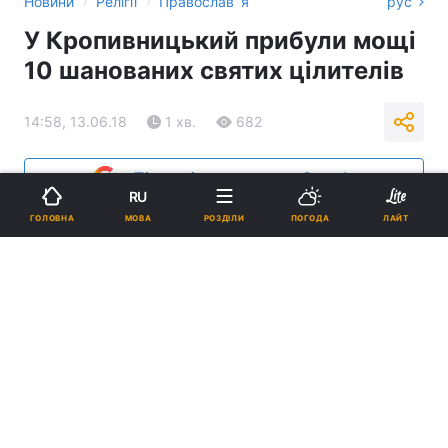
›
›
Новини
Релігії
Православ`я
рус
У Кропивницький прибули мощі
10 шанованих святих цілителів
14:58, 13.06.18
1 хв.
682
Підпишіться на нас в Google
RU
МОВА
ГОЛОВНА
РОЗДІЛИ
ПОГОДА
ЛАЙТ
У Кропивницький прибули мощі 10 святих цілителів / orthodox-
kr.org.ua