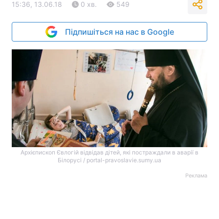
15:36, 13.06.18
0 хв.
549
Підпишіться на нас в Google
Архієпископ Євлогій відвідав дітей, які постраждали в аварії в
Білорусі / portal-pravoslavie.sumy.ua
Реклама