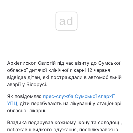
ad
Архієпископ Євлогій під час візиту до Сумської
обласної дитячої клінічної лікарні 12 червня
відвідав дітей, які постраждали в автомобільній
аварії у Білорусі.
Як повідомляє
прес-служба Сумської єпархії
УПЦ
, діти перебувають на лікуванні у стаціонарі
обласної лікарні.
Владика подарував кожному ікону та солодощі,
побажав швидкого одужання, поспілкувався із